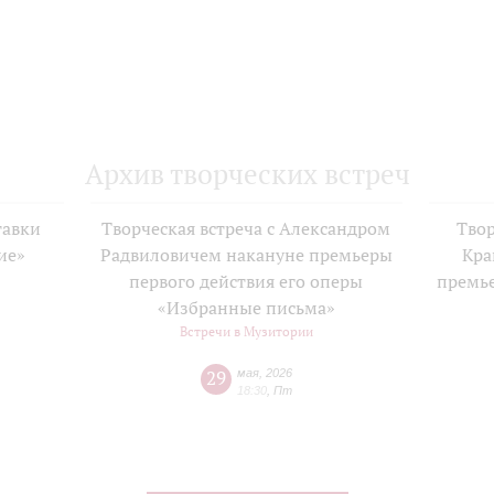
Архив творческих встреч
тавки
Творческая встреча с Александром
Твор
ие»
Радвиловичем накануне премьеры
Кра
е
первого действия его оперы
премь
«Избранные письма»
Встречи в Музитории
29
мая
,
2026
18:30
,
Пт