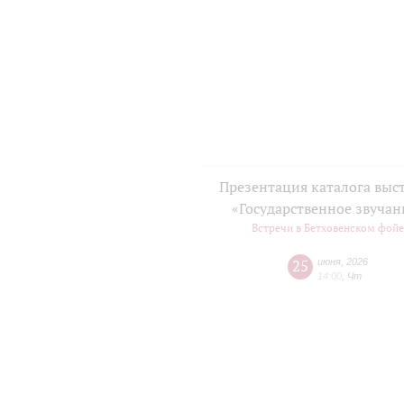
Презентация каталога выс
«Государственное звучан
Встречи в Бетховенском фой
25
июня
,
2026
14:00
,
Чт