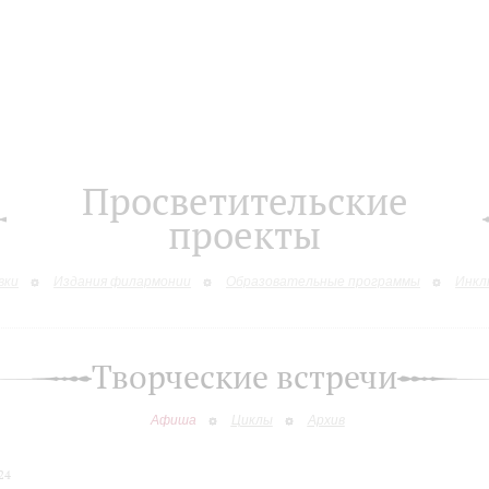
Просветительские
проекты
вки
Издания филармонии
Образовательные программы
Инкл
Творческие встречи
Афиша
Циклы
Архив
24