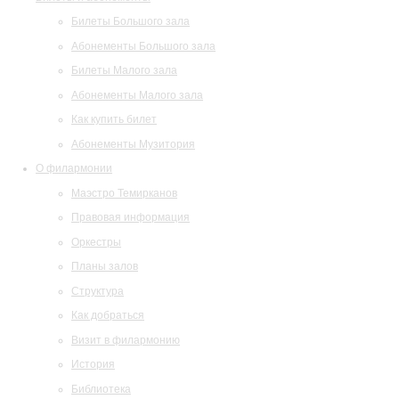
Билеты Большого зала
Абонементы Большого зала
Билеты Малого зала
Абонементы Малого зала
Как купить билет
Абонементы Музитория
О филармонии
Маэстро Темирканов
Правовая информация
Оркестры
Планы залов
Структура
Как добраться
Визит в филармонию
История
Библиотека