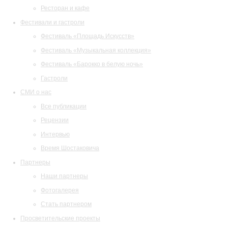
Ресторан и кафе
Фестивали и гастроли
Фестиваль «Площадь Искусств»
Фестиваль «Музыкальная коллекция»
Фестиваль «Барокко в белую ночь»
Гастроли
СМИ о нас
Все публикации
Рецензии
Интервью
Время Шостаковича
Партнеры
Наши партнеры
Фотогалерея
Стать партнером
Просветительские проекты