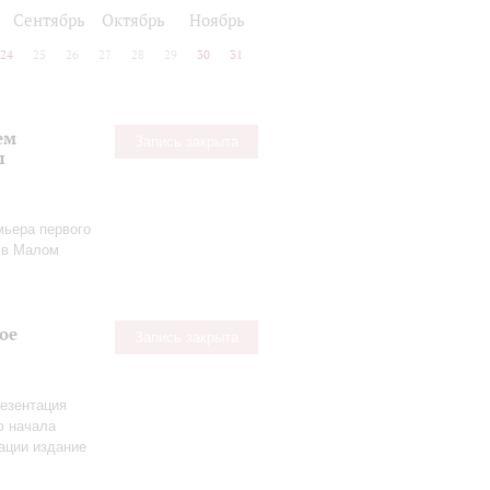
Сентябрь
Октябрь
Ноябрь
24
25
26
27
28
29
30
31
ем
Запись закрыта
ы
мьера первого
в Малом
ое
Запись закрыта
езентация
ю начала
ации издание