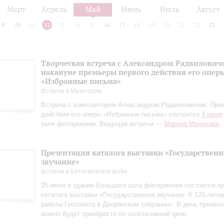
Март
Апрель
Май
Июнь
Июль
Август
9
10
11
12
13
14
15
16
17
18
19
20
21
22
23
Творческая встреча с Александром Радвилович
накануне премьеры первого действия его опер
«Избранные письма»
Встречи в Музитории
Встреча с композитором Александром Радвиловичем. Пре
действия его оперы «Избранные письма» состоится
4 июня
зале филармонии. Ведущая встречи —
Марина Монахова
.
Презентация каталога выставки «Государственн
звучание»
Встречи в Бетховенском фойе
25 июня в здании Большого зала филармонии состоится пр
каталога выставки «Государственное звучание. К 120‑лети
работы Госсовета в Дворянском собрании». В день презент
можно будет приобрести по эксклюзивной цене.