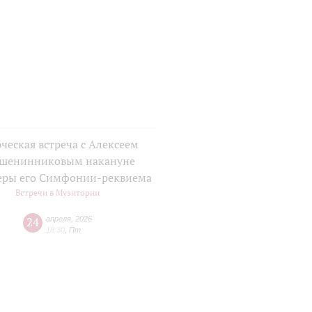
ческая встреча с Алексеем
шенинниковым накануне
еры его Симфонии-реквиема
Встречи в Музитории
24
апреля
,
2026
18:30
,
Пт