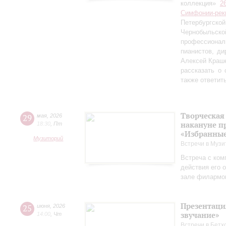
коллекция»
2
Симфонии-рек
Петербургско
Чернобыльс
профессионал
пианистов, ди
Алексей Краш
рассказать о
также ответит
Творческая
29
мая
,
2026
накануне п
18:30
,
Пт
«Избранные
Музиторий
Встречи в Музи
Встреча с ком
действия его 
зале филармо
Презентаци
25
июня
,
2026
звучание»
14:00
,
Чт
Встречи в Бетх