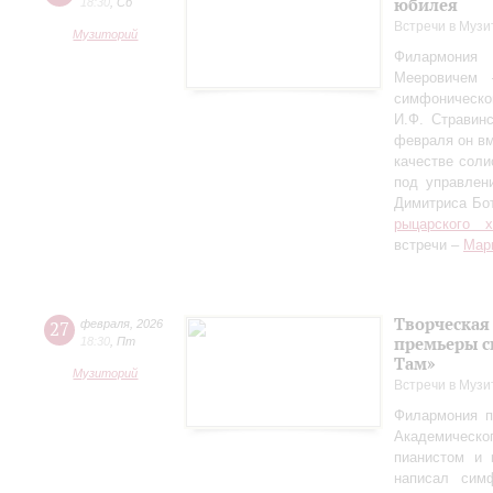
юбилея
18:30
,
Сб
Встречи в Музи
Музиторий
Филармония
Мееровичем 
симфониче
И.Ф. Стравинс
февраля он в
качестве соли
под управлен
Димитриса Бо
рыцарского 
встречи –
Мар
Творческая
27
февраля
,
2026
премьеры с
18:30
,
Пт
Там»
Музиторий
Встречи в Музи
Филармония п
Академическо
пианистом и 
написал сим