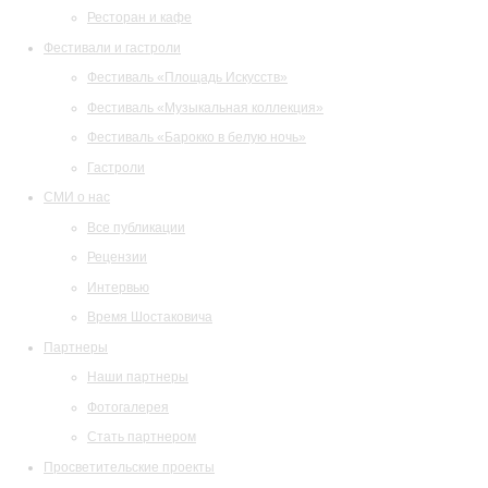
Ресторан и кафе
Фестивали и гастроли
Фестиваль «Площадь Искусств»
Фестиваль «Музыкальная коллекция»
Фестиваль «Барокко в белую ночь»
Гастроли
СМИ о нас
Все публикации
Рецензии
Интервью
Время Шостаковича
Партнеры
Наши партнеры
Фотогалерея
Стать партнером
Просветительские проекты