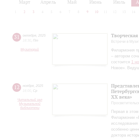
Март
Апрель
Май
Июнь
Июль
А
1
2
3
4
5
6
7
8
9
10
11
12
13
14
Творческая
31
октября
,
2025
18:30
,
Пт
Встречи в Музи
Музиторий
Филармония п
– автором соч
состоится
1 н
Новое». Веду
Представле
12
ноября
,
2025
Петербургск
16:00
,
Ср
ХХ века»
Читальный зал
Просветительс
Музыкальной
библиотеки
Первая в этом
Филармонии «Б
исследования 
особенно ценн
доктора истор