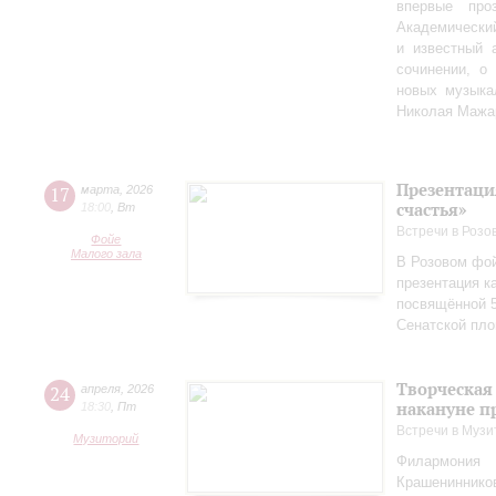
впервые пр
Академически
и известный 
сочинении, о
новых музыка
Николая Мажа
Презентаци
17
марта
,
2026
счастья»
18:00
,
Вт
Встречи в Розо
Фойе
Малого зала
В Розовом фой
презентация к
посвящённой 5
Сенатской пл
Творческая
24
апреля
,
2026
накануне п
18:30
,
Пт
Встречи в Музи
Музиторий
Филармония
Крашениннико