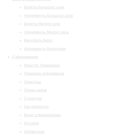
Билеты Большого зала
Абонементы Большого зала
Билеты Малого зала
Абонементы Малого зала
Как купить билет
Абонементы Музитория
О филармонии
Маэстро Темирканов
Правовая информация
Оркестры
Планы залов
Структура
Как добраться
Визит в филармонию
История
Библиотека