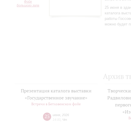
Фойе
Большого зала
25 июня в зда
каталога выст
работы Госсов
можно будет п
Архив т
Презентация каталога выставки
Творческа
«Государственное звучание»
Радвилови
Встречи в Бетховенском фойе
первог
«Из
25
июня
,
2026
В
14:00
,
Чт