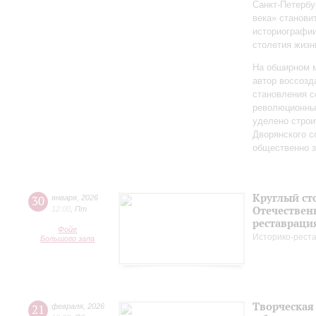
Санкт‑Петербу
века» станови
историографи
столетия жизн
На обширном 
автор воссозд
становления с
революционных
уделено строи
Дворянского 
общественно 
Круглый ст
30
января
,
2026
Отечествен
12:00
,
Пт
реставраци
Фойе
Историко-рест
Большого зала
Творческая
21
февраля
,
2026