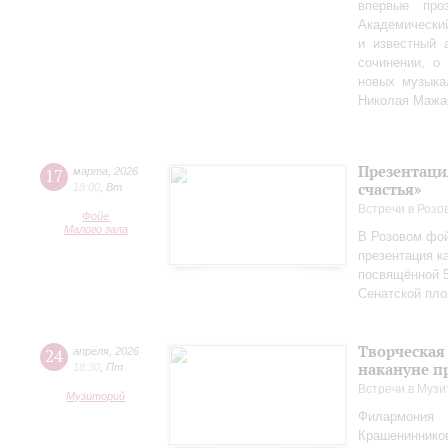
впервые пр
Академически
и известный 
сочинении, о
новых музыка
Николая Мажа
Презентаци
17
марта
,
2026
счастья»
18:00
,
Вт
Встречи в Розо
Фойе
Малого зала
В Розовом фой
презентация к
посвящённой 5
Сенатской пл
Творческая
24
апреля
,
2026
накануне п
18:30
,
Пт
Встречи в Музи
Музиторий
Филармония
Крашениннико