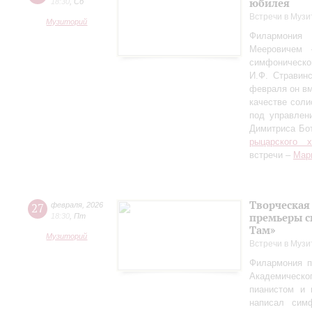
юбилея
18:30
,
Сб
Встречи в Музи
Музиторий
Филармония
Мееровичем 
симфониче
И.Ф. Стравинс
февраля он в
качестве соли
под управлен
Димитриса Бо
рыцарского 
встречи –
Мар
Творческая
27
февраля
,
2026
премьеры с
18:30
,
Пт
Там»
Музиторий
Встречи в Музи
Филармония п
Академическо
пианистом и 
написал сим