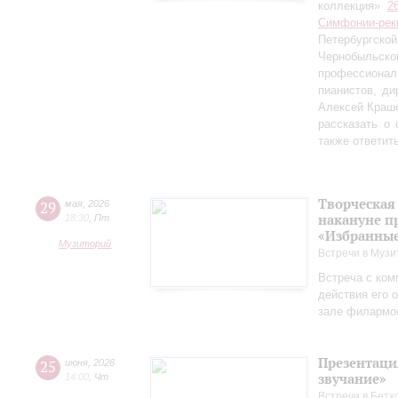
коллекция»
2
Симфонии-рек
Петербургско
Чернобыльс
профессионал
пианистов, ди
Алексей Краш
рассказать о
также ответит
Творческая
29
мая
,
2026
накануне п
18:30
,
Пт
«Избранные
Музиторий
Встречи в Музи
Встреча с ком
действия его 
зале филармо
Презентаци
25
июня
,
2026
звучание»
14:00
,
Чт
Встречи в Бетх