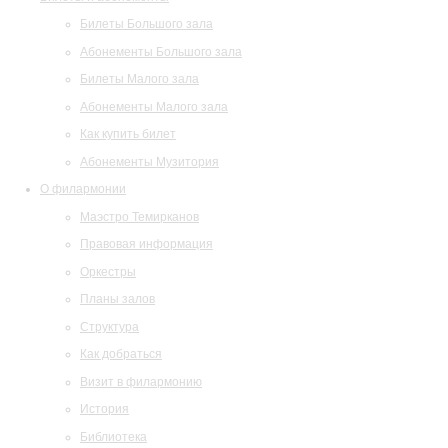
Билеты Большого зала
Абонементы Большого зала
Билеты Малого зала
Абонементы Малого зала
Как купить билет
Абонементы Музитория
О филармонии
Маэстро Темирканов
Правовая информация
Оркестры
Планы залов
Структура
Как добраться
Визит в филармонию
История
Библиотека