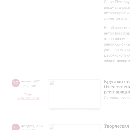
Санкт‑Петербу
века» станови
историографи
столетия жизн
На обширном 
автор воссозд
становления с
революционных
уделено строи
Дворянского 
общественно 
Круглый ст
30
января
,
2026
Отечествен
12:00
,
Пт
реставраци
Фойе
Историко-рест
Большого зала
Творческая
21
февраля
,
2026