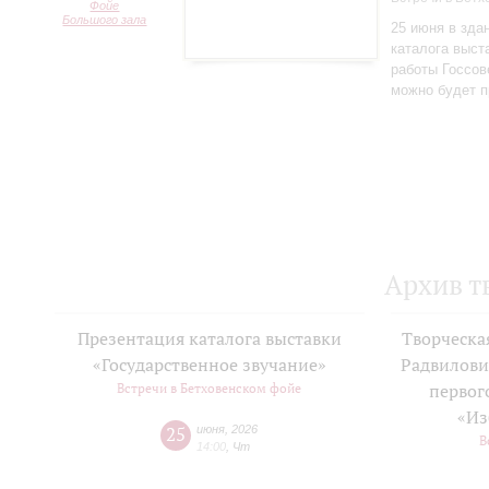
Фойе
Большого зала
25 июня в зда
каталога выст
работы Госсов
можно будет п
Архив т
Презентация каталога выставки
Творческа
«Государственное звучание»
Радвилови
Встречи в Бетховенском фойе
первог
«Из
25
июня
,
2026
В
14:00
,
Чт