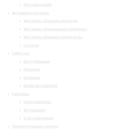
Ресторан и кафе
Фестивали и гастроли
Фестиваль «Площадь Искусств»
Фестиваль «Музыкальная коллекция»
Фестиваль «Барокко в белую ночь»
Гастроли
СМИ о нас
Все публикации
Рецензии
Интервью
Время Шостаковича
Партнеры
Наши партнеры
Фотогалерея
Стать партнером
Просветительские проекты