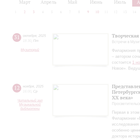
Март
Апрель
Май
Июнь
Июль
А
1
2
3
4
5
6
7
8
9
10
11
12
13
14
Творческая
31
октября
,
2025
18:30
,
Пт
Встречи в Музи
Музиторий
Филармония п
– автором соч
состоится
1 н
Новое». Веду
Представле
12
ноября
,
2025
Петербургск
16:00
,
Ср
ХХ века»
Читальный зал
Просветительс
Музыкальной
библиотеки
Первая в этом
Филармонии «Б
исследования 
особенно ценн
доктора истор