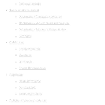
Ресторан и кафе
Фестивали и гастроли
Фестиваль «Площадь Искусств»
Фестиваль «Музыкальная коллекция»
Фестиваль «Барокко в белую ночь»
Гастроли
СМИ о нас
Все публикации
Рецензии
Интервью
Время Шостаковича
Партнеры
Наши партнеры
Фотогалерея
Стать партнером
Просветительские проекты