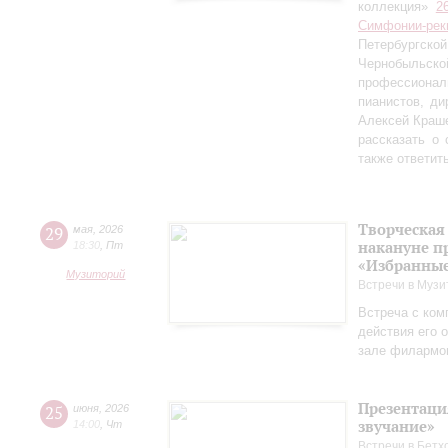
коллекция»
2
Симфонии-рек
Петербургско
Чернобыльс
профессионал
пианистов, ди
Алексей Краш
рассказать о
также ответит
Творческая
29
мая
,
2026
накануне п
18:30
,
Пт
«Избранные
Музиторий
Встречи в Музи
Встреча с ком
действия его 
зале филармо
Презентаци
25
июня
,
2026
звучание»
14:00
,
Чт
Встречи в Бетх