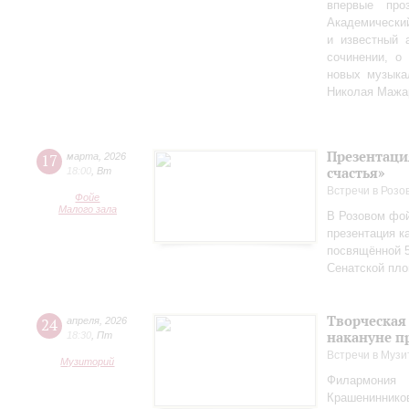
впервые пр
Академически
и известный 
сочинении, о
новых музыка
Николая Мажа
Презентаци
17
марта
,
2026
счастья»
18:00
,
Вт
Встречи в Розо
Фойе
Малого зала
В Розовом фой
презентация к
посвящённой 5
Сенатской пл
Творческая
24
апреля
,
2026
накануне п
18:30
,
Пт
Встречи в Музи
Музиторий
Филармония
Крашениннико