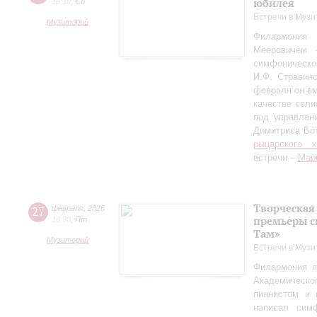
юбилея
18:30
,
Сб
Встречи в Музи
Музиторий
Филармония
Мееровичем 
симфониче
И.Ф. Стравинс
февраля он в
качестве соли
под управлен
Димитриса Бо
рыцарского 
встречи –
Мар
Творческая
27
февраля
,
2026
премьеры с
18:30
,
Пт
Там»
Музиторий
Встречи в Музи
Филармония п
Академическо
пианистом и 
написал сим