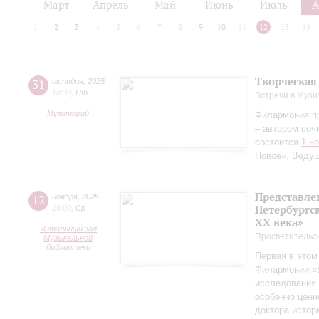
Март
Апрель
Май
Июнь
Июль
А
1
2
3
4
5
6
7
8
9
10
11
12
13
14
Творческая
31
октября
,
2025
18:30
,
Пт
Встречи в Музи
Музиторий
Филармония п
– автором соч
состоится
1 н
Новое». Веду
Представле
12
ноября
,
2025
Петербургск
16:00
,
Ср
ХХ века»
Читальный зал
Просветительс
Музыкальной
библиотеки
Первая в этом
Филармонии «Б
исследования 
особенно ценн
доктора истор