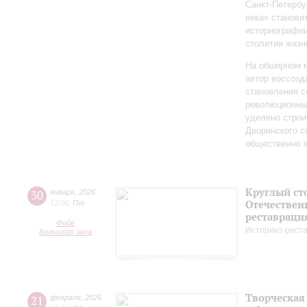
Санкт‑Петербу
века» станови
историографи
столетия жизн
На обширном 
автор воссозд
становления с
революционных
уделено строи
Дворянского 
общественно 
Круглый ст
30
января
,
2026
Отечествен
12:00
,
Пт
реставраци
Фойе
Историко-рест
Большого зала
Творческая
21
февраля
,
2026