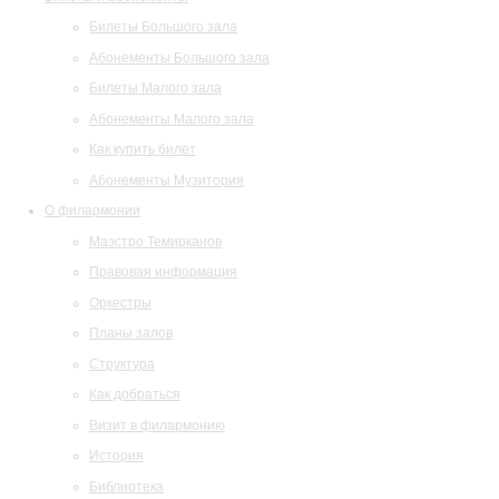
Билеты Большого зала
Абонементы Большого зала
Билеты Малого зала
Абонементы Малого зала
Как купить билет
Абонементы Музитория
О филармонии
Маэстро Темирканов
Правовая информация
Оркестры
Планы залов
Структура
Как добраться
Визит в филармонию
История
Библиотека