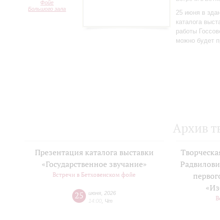
Фойе
Большого зала
25 июня в зда
каталога выст
работы Госсов
можно будет п
Архив т
Презентация каталога выставки
Творческа
«Государственное звучание»
Радвилови
Встречи в Бетховенском фойе
первог
«Из
25
июня
,
2026
В
14:00
,
Чт