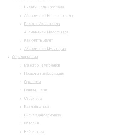
Билеты Большого зала
Абонементы Большого зала
Билеты Малого зала
Абонементы Малого зала
Как купить билет
Абонементы Музитория
О филармонии
Маэстро Темирканов
Правовая информация
Оркестры
Планы залов
Структура
Как добраться
Визит в филармонию
История
Библиотека