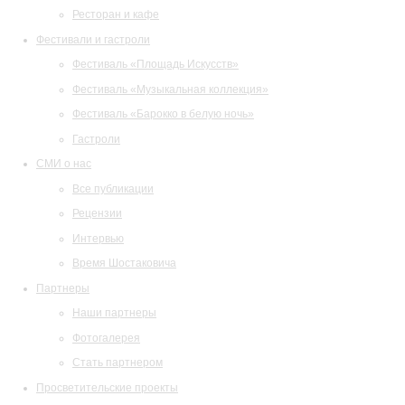
Ресторан и кафе
Фестивали и гастроли
Фестиваль «Площадь Искусств»
Фестиваль «Музыкальная коллекция»
Фестиваль «Барокко в белую ночь»
Гастроли
СМИ о нас
Все публикации
Рецензии
Интервью
Время Шостаковича
Партнеры
Наши партнеры
Фотогалерея
Стать партнером
Просветительские проекты