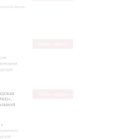
кальная жизнь
Запись закрыта
сом
ирижером
едущая
адская
Запись закрыта
44)»,
альной
 в
луженного
адской