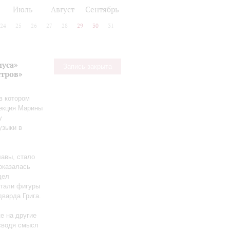
Июль
Август
Сентябрь
24
25
26
27
28
29
30
31
иуса»
Запись закрыта
стров»
в котором
лекция Марины
у
узыки в
лавы, стало
оказалась
дел
стали фигуры
варда Грига.
е на другие
 сводя смысл