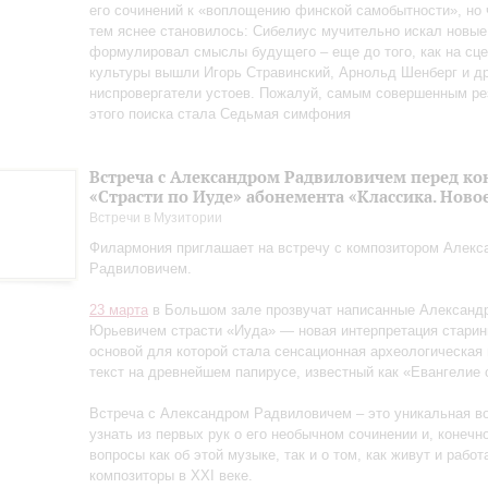
его сочинений к «воплощению финской самобытности», но
тем яснее становилось: Сибелиус мучительно искал новые
формулировал смыслы будущего – еще до того, как на сц
культуры вышли Игорь Стравинский, Арнольд Шенберг и др
ниспровергатели устоев. Пожалуй, самым совершенным ре
этого поиска стала Седьмая симфония
Встреча с Александром Радвиловичем перед к
«Страсти по Иуде» абонемента «Классика. Ново
Встречи в Музитории
Филармония приглашает на встречу с композитором Алекс
Радвиловичем.
23 марта
в Большом зале прозвучат написанные Александ
Юрьевичем страсти «Иуда» — новая интерпретация старин
основой для которой стала сенсационная археологическая 
текст на древнейшем папирусе, известный как «Евангелие 
Встреча с Александром Радвиловичем – это уникальная в
узнать из первых рук о его необычном сочинении и, конечно
вопросы как об этой музыке, так и о том, как живут и рабо
композиторы в XXI веке.