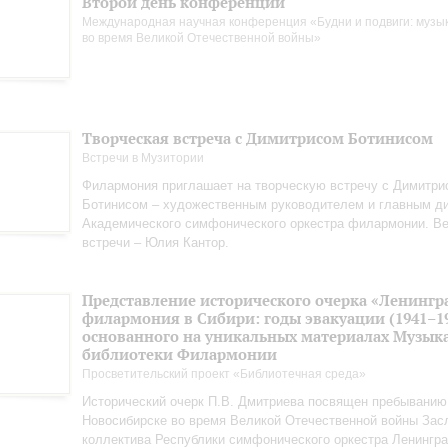
Второй день конференции
Международная научная конференция «Будни и подвиги: музы
во время Великой Отечественной войны»
Творческая встреча с Димитрисом Ботинисом
Встречи в Музитории
Филармония приглашает на творческую встречу с Димитри
Ботинисом – художественным руководителем и главным д
Академического симфонического оркестра филармонии. В
встречи – Юлия Кантор.
Представление исторического очерка «Ленингр
филармония в Сибири: годы эвакуации (1941–19
основанного на уникальных материалах Музык
библиотеки Филармонии
Просветительский проект «Библиотечная среда»
Исторический очерк П.В. Дмитриева посвящен пребыванию
Новосибирске во время Великой Отечественной войны Зас
коллектива Республики симфонического оркестра Ленингр