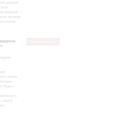
 чем дальше,
 пути,
ену мировой
угие великие
зультатом
онцертом
Запись закрыта
е»
андром
ром
ного жанра,
находка –
от Иуды».
озможность
, задать
тают