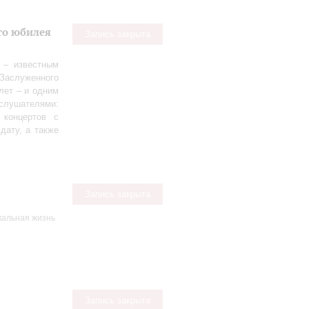
го юбилея
Запись закрыта
 – известным
аслуженного
лет – и одним
слушателями:
 концертов с
дату, а также
Запись закрыта
кальная жизнь
Запись закрыта