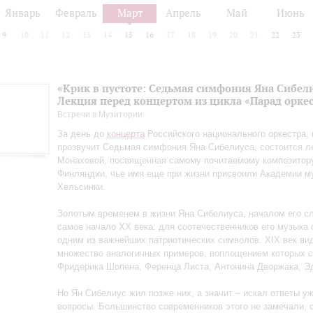
Январь
Февраль
Март
Апрель
Май
Июнь
9
10
11
12
13
14
15
16
17
18
19
20
21
22
23
«Крик в пустоте: Седьмая симфония Яна Сибел
Лекция перед концертом из цикла «Парад орке
Встречи в Музитории
За день до
концерта
Российского национального оркестра, 
прозвучит Седьмая симфония Яна Сибелиуса, состоится 
Монаховой, посвященная самому почитаемому композитор
Финляндии, чье имя еще при жизни присвоили Академии м
Хельсинки.
Золотым временем в жизни Яна Сибелиуса, началом его с
самое начало XX века: для соотечественников его музыка 
одним из важнейших патриотических символов. XIX век ви
множество аналогичных примеров, воплощением которых 
Фридерика Шопена, Ференца Листа, Антонина Дворжака, Эд
Но Ян Сибелиус жил позже них, а значит – искал ответы уж
вопросы. Большинство современников этого не замечали,