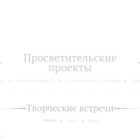
Просветительские
проекты
вки
Издания филармонии
Образовательные программы
Инкл
Творческие встречи
Афиша
Циклы
Архив
24