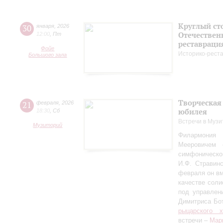
Круглый ст
30
января
,
2026
Отечествен
12:00
,
Пт
реставраци
Фойе
Историко-рест
Большого зала
Творческая
21
февраля
,
2026
юбилея
18:30
,
Сб
Встречи в Музи
Музиторий
Филармония
Мееровичем 
симфониче
И.Ф. Стравинс
февраля он в
качестве соли
под управлен
Димитриса Бо
рыцарского 
встречи –
Мар