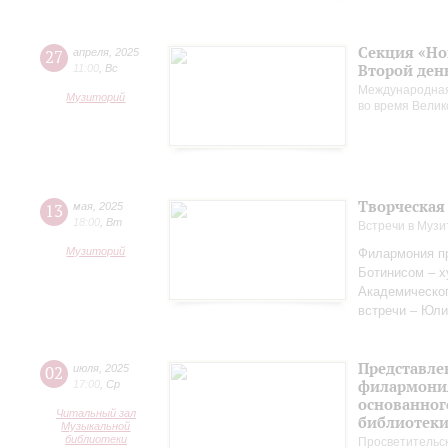
Секция «Но
27
апреля
,
2025
Второй ден
11:00
,
Вс
Международная
Музиторий
во время Вели
Творческая
13
мая
,
2025
18:00
,
Вт
Встречи в Музи
Музиторий
Филармония пр
Ботинисом – 
Академическо
встречи – Юли
Представле
02
июля
,
2025
филармония
17:00
,
Ср
основанног
Читальный зал
библиотек
Музыкальной
библиотеки
Просветительс