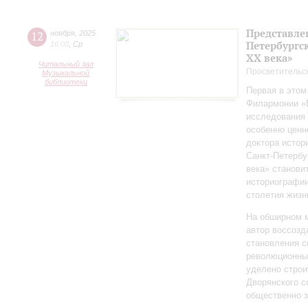
Представле
12
ноября
,
2025
Петербургск
16:00
,
Ср
ХХ века»
Читальный зал
Просветительс
Музыкальной
библиотеки
Первая в этом
Филармонии «Б
исследования 
особенно ценн
доктора истор
Санкт‑Петербу
века» станови
историографи
столетия жизн
На обширном 
автор воссозд
становления с
революционных
уделено строи
Дворянского 
общественно 