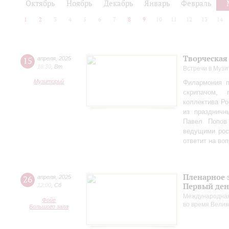
Октябрь
Ноябрь
Декабрь
Январь
Февраль
1
2
3
4
5
6
7
8
9
10
11
12
13
14
Творческая
15
апреля
,
2025
18:30
,
Вт
Встречи в Музи
Музиторий
Филармония п
скрипачом, 
коллектива Ро
из праздничн
Павел Попов
ведущими рос
ответит на во
Пленарное 
26
апреля
,
2025
Первый ден
12:00
,
Сб
Международная
Фойе
во время Вели
Большого зала