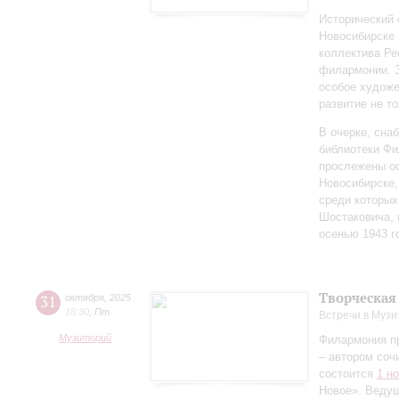
Исторический 
Новосибирске 
коллектива Ре
филармонии. З
особое художе
развитие не то
В очерке, сн
библиотеки Фи
прослежены о
Новосибирске,
среди которы
Шостаковича, 
осенью 1943 г
Творческая
31
октября
,
2025
18:30
,
Пт
Встречи в Музи
Музиторий
Филармония п
– автором соч
состоится
1 н
Новое». Веду