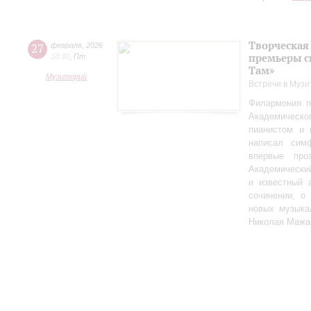
Творческая
27
февраля
,
2026
премьеры с
18:30
,
Пт
Там»
Музиторий
Встречи в Музи
Филармония п
Академическо
пианистом и 
написал сим
впервые пр
Академически
и известный 
сочинении, о
новых музыка
Николая Мажа