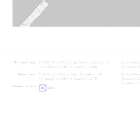
Большой зал:
191186, Санкт-Петербург, Михайловская ул., 2
Часы работы
+7 (812) 240-01-00, +7 (812) 240-01-80
Перерыв с 1
Малый зал:
191011, Санкт-Петербург, Невский пр., 30
Часы работы
+7 (812) 240-01-00, +7 (812) 240-01-70
Перерыв с 1
Вопросы на
Напишите нам:
MAX