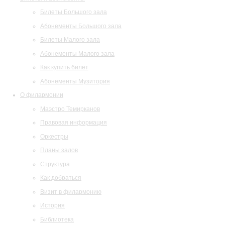
Билеты Большого зала
Абонементы Большого зала
Билеты Малого зала
Абонементы Малого зала
Как купить билет
Абонементы Музитория
О филармонии
Маэстро Темирканов
Правовая информация
Оркестры
Планы залов
Структура
Как добраться
Визит в филармонию
История
Библиотека