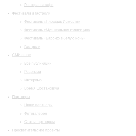
Ресторан и кафе
Фестивали и гастроли
Фестиваль «Площадь Искусств»
Фестиваль «Музыкальная коллекция»
Фестиваль «Барокко в белую ночь»
Гастроли
СМИ о нас
Все публикации
Рецензии
Интервью
Время Шостаковича
Партнеры
Наши партнеры
Фотогалерея
Стать партнером
Просветительские проекты