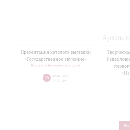
Архив т
Презентация каталога выставки
Творческа
«Государственное звучание»
Радвилови
Встречи в Бетховенском фойе
первог
«Из
25
июня
,
2026
В
14:00
,
Чт
Все