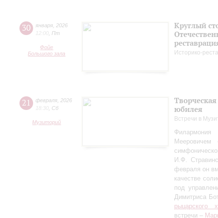
Круглый ст
30
января
,
2026
Отечествен
12:00
,
Пт
реставраци
Фойе
Историко-рест
Большого зала
Творческая
21
февраля
,
2026
юбилея
18:30
,
Сб
Встречи в Музи
Музиторий
Филармония
Мееровичем 
симфониче
И.Ф. Стравинс
февраля он в
качестве соли
под управлен
Димитриса Бо
рыцарского 
встречи –
Мар