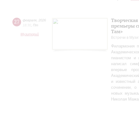
Творческая
27
февраля
,
2026
премьеры с
18:30
,
Пт
Там»
Музиторий
Встречи в Музи
Филармония п
Академическо
пианистом и 
написал сим
впервые пр
Академически
и известный 
сочинении, о
новых музыка
Николая Мажа