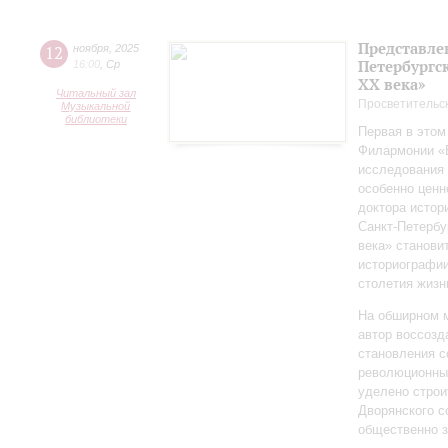
Представле
12
ноября
,
2025
Петербургск
16:00
,
Ср
ХХ века»
Читальный зал
Просветительс
Музыкальной
библиотеки
Первая в этом
Филармонии «Б
исследования 
особенно ценн
доктора истор
Санкт‑Петербу
века» станови
историографи
столетия жизн
На обширном 
автор воссозд
становления с
революционных
уделено строи
Дворянского 
общественно 