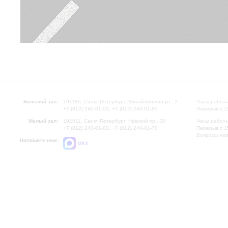
Большой зал:
191186, Санкт-Петербург, Михайловская ул., 2
Часы работы
+7 (812) 240-01-00, +7 (812) 240-01-80
Перерыв с 1
Малый зал:
191011, Санкт-Петербург, Невский пр., 30
Часы работы
+7 (812) 240-01-00, +7 (812) 240-01-70
Перерыв с 1
Вопросы на
Напишите нам:
MAX