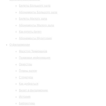
Билеты Большого зала
Абонементы Большого зала
Билеты Малого зала
Абонементы Малого зала
Как купить билет
Абонементы Музитория
О филармонии
Маэстро Темирканов
Правовая информация
Оркестры
Планы залов
Структура
Как добраться
Визит в филармонию
История
Библиотека