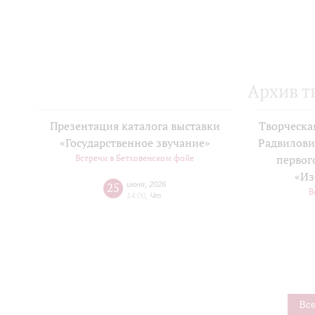
Архив т
Презентация каталога выставки
Творческа
«Государственное звучание»
Радвилови
Встречи в Бетховенском фойе
первог
«Из
25
июня
,
2026
В
14:00
,
Чт
Все