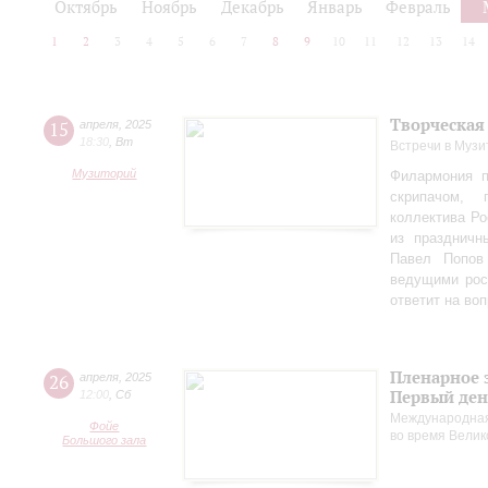
Октябрь
Ноябрь
Декабрь
Январь
Февраль
1
2
3
4
5
6
7
8
9
10
11
12
13
14
Творческая
15
апреля
,
2025
18:30
,
Вт
Встречи в Музи
Музиторий
Филармония п
скрипачом, 
коллектива Ро
из праздничн
Павел Попов
ведущими рос
ответит на во
Пленарное 
26
апреля
,
2025
Первый ден
12:00
,
Сб
Международная
Фойе
во время Вели
Большого зала