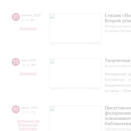
Секция «Но
27
апреля
,
2025
Второй ден
11:00
,
Вс
Международная
Музиторий
во время Вели
Творческая
13
мая
,
2025
18:00
,
Вт
Встречи в Музи
Музиторий
Филармония пр
Ботинисом – 
Академическо
встречи – Юли
Представле
02
июля
,
2025
филармония
17:00
,
Ср
основанног
Читальный зал
библиотек
Музыкальной
библиотеки
Просветительс