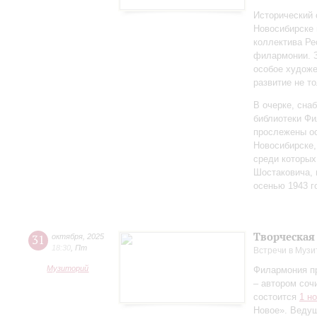
Исторический 
Новосибирске 
коллектива Ре
филармонии. З
особое художе
развитие не то
В очерке, сн
библиотеки Фи
прослежены о
Новосибирске,
среди которы
Шостаковича, 
осенью 1943 г
Творческая
31
октября
,
2025
18:30
,
Пт
Встречи в Музи
Музиторий
Филармония п
– автором соч
состоится
1 н
Новое». Веду