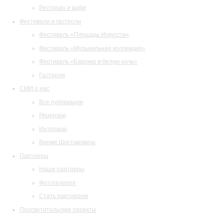
Ресторан и кафе
Фестивали и гастроли
Фестиваль «Площадь Искусств»
Фестиваль «Музыкальная коллекция»
Фестиваль «Барокко в белую ночь»
Гастроли
СМИ о нас
Все публикации
Рецензии
Интервью
Время Шостаковича
Партнеры
Наши партнеры
Фотогалерея
Стать партнером
Просветительские проекты