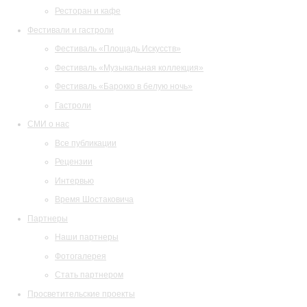
Ресторан и кафе
Фестивали и гастроли
Фестиваль «Площадь Искусств»
Фестиваль «Музыкальная коллекция»
Фестиваль «Барокко в белую ночь»
Гастроли
СМИ о нас
Все публикации
Рецензии
Интервью
Время Шостаковича
Партнеры
Наши партнеры
Фотогалерея
Стать партнером
Просветительские проекты