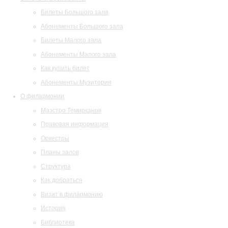
Билеты Большого зала
Абонементы Большого зала
Билеты Малого зала
Абонементы Малого зала
Как купить билет
Абонементы Музитория
О филармонии
Маэстро Темирканов
Правовая информация
Оркестры
Планы залов
Структура
Как добраться
Визит в филармонию
История
Библиотека