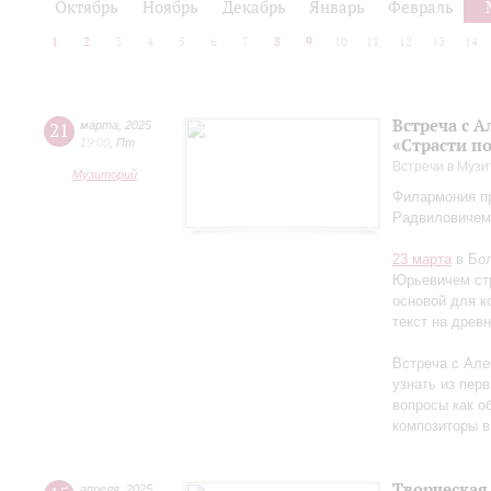
Октябрь
Ноябрь
Декабрь
Январь
Февраль
1
2
3
4
5
6
7
8
9
10
11
12
13
14
Встреча с 
21
марта
,
2025
«Страсти п
19:00
,
Пт
Встречи в Музи
Музиторий
Филармония пр
Радвиловичем
23 марта
в Бол
Юрьевичем стр
основой для к
текст на древ
Встреча с Але
узнать из перв
вопросы как об
композиторы в
Творческая
апреля
,
2025