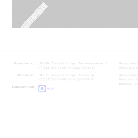
Большой зал:
191186, Санкт-Петербург, Михайловская ул., 2
Часы работы
+7 (812) 240-01-00, +7 (812) 240-01-80
Перерыв с 1
Малый зал:
191011, Санкт-Петербург, Невский пр., 30
Часы работы
+7 (812) 240-01-00, +7 (812) 240-01-70
Перерыв с 1
Вопросы на
Напишите нам:
MAX