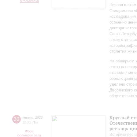
библиотеки
Первая в этом
Филармонии «Б
исследования 
особенно ценн
доктора истор
Санкт‑Петербу
века» станови
историографи
столетия жизн
На обширном 
автор воссозд
становления с
революционных
уделено строи
Дворянского 
общественно 
Круглый ст
30
января
,
2026
Отечествен
12:00
,
Пт
реставраци
Фойе
Историко-рест
Большого зала