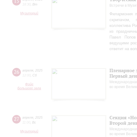
15
18:30
,
Вт
Встречи в Музи
Музиторий
Филармония п
скрипачом, 
коллектива Ро
из праздничн
Павел Попов
ведущими рос
ответит на во
Пленарное 
26
апреля
,
2025
Первый ден
12:00
,
Сб
Международная
Фойе
во время Вели
Большого зала
Секция «Но
27
апреля
,
2025
Второй ден
11:00
,
Вс
Международная
Музиторий
во время Вели