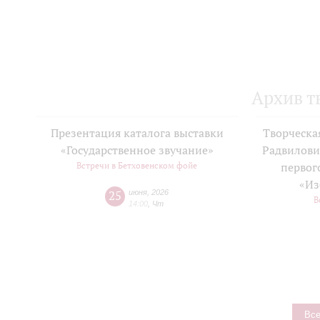
Архив т
Презентация каталога выставки
Творческа
«Государственное звучание»
Радвилови
Встречи в Бетховенском фойе
первог
«Из
25
июня
,
2026
В
14:00
,
Чт
Все