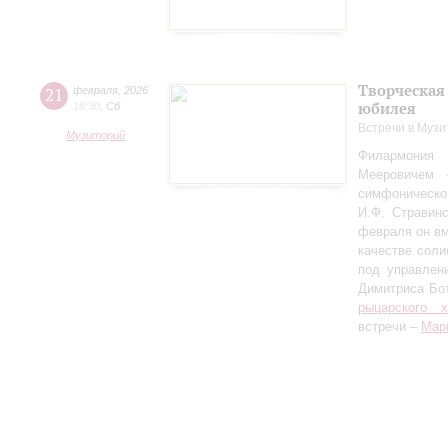
Творческая
21
февраля
,
2026
юбилея
18:30
,
Сб
Встречи в Музи
Музиторий
Филармония
Мееровичем 
симфониче
И.Ф. Стравинс
февраля он в
качестве соли
под управлен
Димитриса Бо
рыцарского 
встречи –
Мар