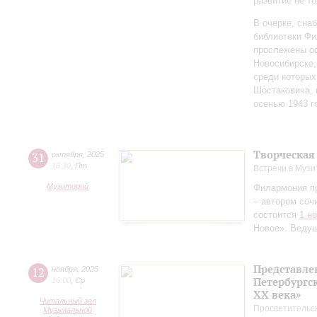
развитие не то
В очерке, сн
библиотеки Фи
прослежены о
Новосибирске,
среди которы
Шостаковича, 
осенью 1943 г
Творческая
31
октября
,
2025
18:30
,
Пт
Встречи в Музи
Музиторий
Филармония п
– автором соч
состоится
1 н
Новое». Веду
Представле
12
ноября
,
2025
Петербургск
16:00
,
Ср
ХХ века»
Читальный зал
Просветительс
Музыкальной