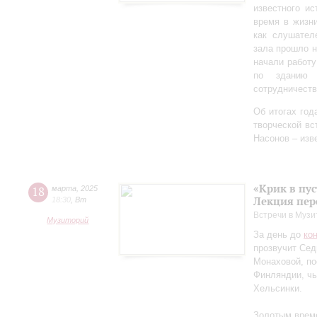
известного ис
время в жизн
как слушател
зала прошло 
начали работу
по зданию 
сотрудничеств
Об итогах год
творческой в
Насонов – изв
«Крик в пу
18
марта
,
2025
Лекция пер
18:30
,
Вт
Встречи в Музи
Музиторий
За день до
ко
прозвучит Сед
Монаховой, п
Финляндии, чь
Хельсинки.
Золотым време