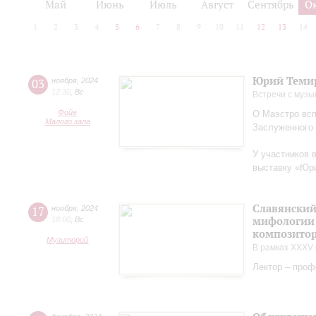
Май
Июнь
Июль
Август
Сентябрь
О
1
2
3
4
5
6
7
8
9
10
11
12
13
14
Юрий Теми
03
ноября
,
2024
12:30
,
Вс
Встречи с музы
Фойе
О Маэстро вcп
Малого зала
Заслуженного
У участников 
выставку «Юри
Славянский
17
ноября
,
2024
мифологии 
18:00
,
Вс
композитор
Музиторий
В рамках XXXV 
Лектор – проф