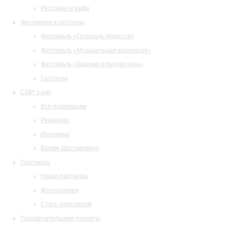
Ресторан и кафе
Фестивали и гастроли
Фестиваль «Площадь Искусств»
Фестиваль «Музыкальная коллекция»
Фестиваль «Барокко в белую ночь»
Гастроли
СМИ о нас
Все публикации
Рецензии
Интервью
Время Шостаковича
Партнеры
Наши партнеры
Фотогалерея
Стать партнером
Просветительские проекты