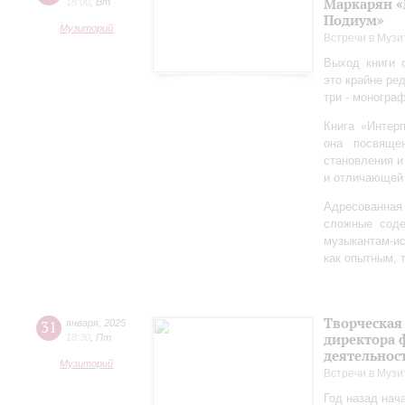
Маркарян «
18:00
,
Вт
Подиум»
Музиторий
Встречи в Музи
Выход книги 
это крайне ре
три - моногра
Книга «Интер
она посвяще
становления и
и отличающей 
Адресованна
сложные соде
музыкантам-и
как опытным, 
Творческая
31
января
,
2025
директора 
18:30
,
Пт
деятельно
Музиторий
Встречи в Музи
Год назад нач