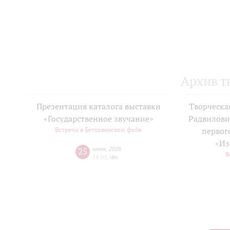
Архив т
Презентация каталога выставки
Творческа
«Государственное звучание»
Радвилови
Встречи в Бетховенском фойе
первог
«Из
25
июня
,
2026
В
14:00
,
Чт