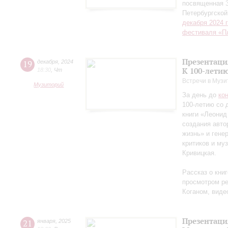
посвященная 
Петербургско
декабря 2024 
фестиваля «П
Презентаци
19
декабря
,
2024
К 100-лети
18:30
,
Чт
Встречи в Музи
Музиторий
За день до
ко
100-летию со 
книги «Леонид
создания авто
жизнь» и гене
критиков и му
Кривицкая.
Рассказ о кни
просмотром ре
Коганом, виде
Презентаци
21
января
,
2025