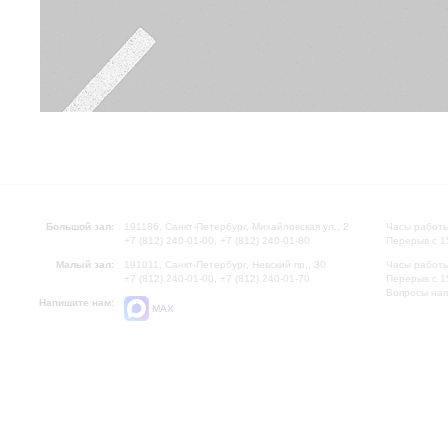
Большой зал:
191186, Санкт-Петербург, Михайловская ул., 2
Часы работы
+7 (812) 240-01-00, +7 (812) 240-01-80
Перерыв с 1
Малый зал:
191011, Санкт-Петербург, Невский пр., 30
Часы работы
+7 (812) 240-01-00, +7 (812) 240-01-70
Перерыв с 1
Вопросы на
Напишите нам:
MAX