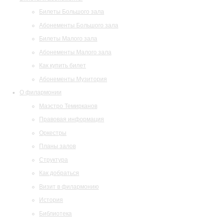
Билеты Большого зала
Абонементы Большого зала
Билеты Малого зала
Абонементы Малого зала
Как купить билет
Абонементы Музитория
О филармонии
Маэстро Темирканов
Правовая информация
Оркестры
Планы залов
Структура
Как добраться
Визит в филармонию
История
Библиотека