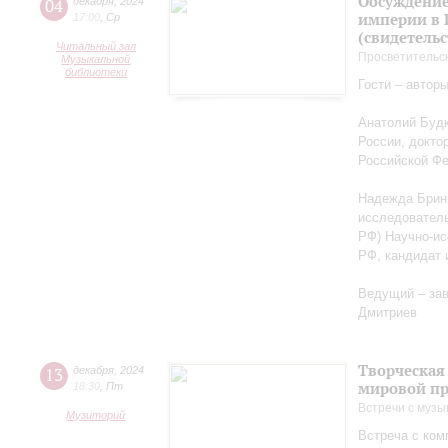
Обсуждение
04
декабря
,
2024
империи в 
17:00
,
Ср
(свидетельс
Читальный зал
Просветительс
Музыкальной
библиотеки
Гости – автор
Анатолий Будк
России, докто
Российской Ф
Надежда Бриню
исследователь
РФ) Научно-ис
РФ, кандидат 
Ведущий – за
Дмитриев
Творческая
13
декабря
,
2024
мировой пр
18:30
,
Пт
Встречи с музы
Музиторий
Встреча с ко