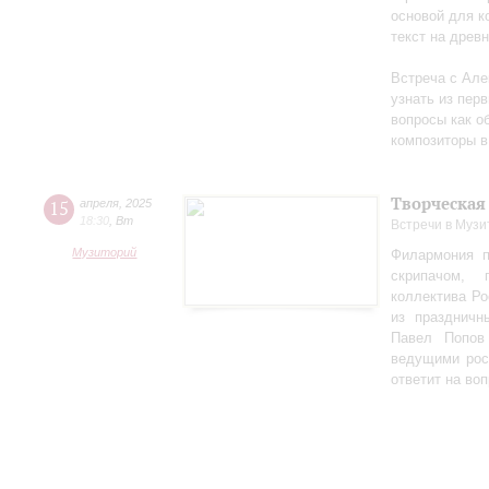
основой для к
текст на древ
Встреча с Але
узнать из перв
вопросы как об
композиторы в
Творческая
15
апреля
,
2025
18:30
,
Вт
Встречи в Музи
Музиторий
Филармония п
скрипачом, 
коллектива Ро
из праздничн
Павел Попов
ведущими рос
ответит на во