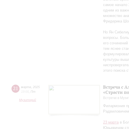
самое начало 
одним из важн
множество ан
Фридерика Шоп
Но Ян Сибелиу
вопросы. Боль
его сочинений
тем яснее ста
формулировал 
культуры вышл
ниспровергате
этого поиска 
Встреча с 
21
марта
,
2025
«Страсти п
19:00
,
Пт
Встречи в Музи
Музиторий
Филармония пр
Радвиловичем
23 марта
в Бол
Юрьевичем стр