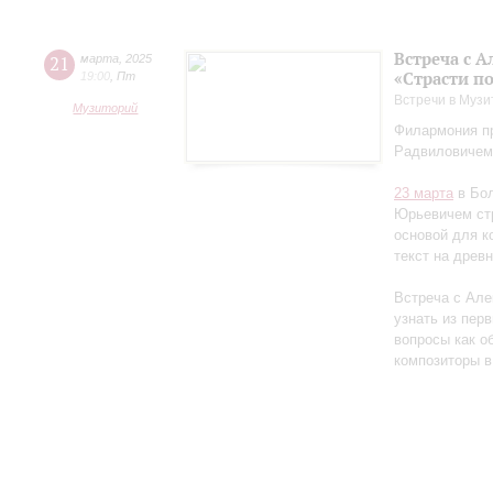
Встреча с 
21
марта
,
2025
«Страсти п
19:00
,
Пт
Встречи в Музи
Музиторий
Филармония пр
Радвиловичем
23 марта
в Бол
Юрьевичем стр
основой для к
текст на древ
Встреча с Але
узнать из перв
вопросы как об
композиторы в