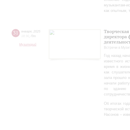
музыкантам-и
как опытным, 
Творческая
31
января
,
2025
директора 
18:30
,
Пт
деятельно
Музиторий
Встречи в Музи
Год назад нач
известного ис
время в жизн
как слушател
зала прошло 
начали работу
по зданию 
сотрудничеств
Об итогах год
творческой в
Насонов – изв