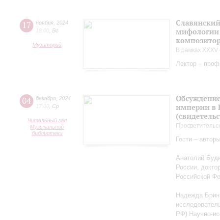
Славянский
17
ноября
,
2024
мифологии 
18:00
,
Вс
композитор
Музиторий
В рамках XXXV 
Лектор – проф
Обсуждение
04
декабря
,
2024
империи в 
17:00
,
Ср
(свидетельс
Читальный зал
Просветительс
Музыкальной
библиотеки
Гости – автор
Анатолий Будк
России, докто
Российской Ф
Надежда Бриню
исследователь
РФ) Научно-ис