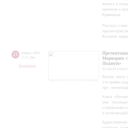
жизнь» и гене
критиков и му
Кривицкая.
Рассказ о кни
просмотром ре
Коганом, виде
Презентаци
21
января
,
2025
Маркарян «
18:00
,
Вт
Подиум»
Музиторий
Встречи в Музи
Выход книги 
это крайне ре
три - моногра
Книга «Интер
она посвяще
становления и
и отличающей 
Адресованна
сложные соде