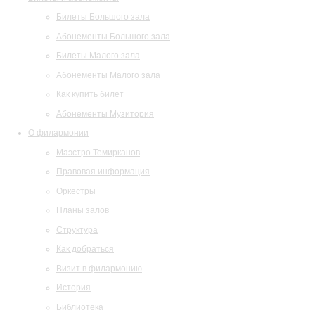
Билеты Большого зала
Абонементы Большого зала
Билеты Малого зала
Абонементы Малого зала
Как купить билет
Абонементы Музитория
О филармонии
Маэстро Темирканов
Правовая информация
Оркестры
Планы залов
Структура
Как добраться
Визит в филармонию
История
Библиотека