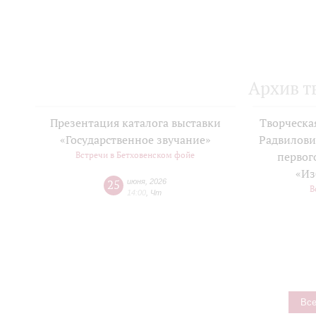
Архив т
Презентация каталога выставки
Творческа
«Государственное звучание»
Радвилови
Встречи в Бетховенском фойе
первог
«Из
25
июня
,
2026
В
14:00
,
Чт
Все