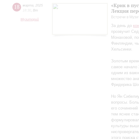
«Крик в пу
18
марта
,
2025
Лекция пер
18:30
,
Вт
Встречи в Музи
Музиторий
За день до
ко
прозвучит Сед
Монаховой, п
Финляндии, чь
Хельсинки.
Золотым време
самое начало 
одним из важн
множество ан
Фридерика Шоп
Но Ян Сибелиу
вопросы. Боль
его сочинений
тем яснее ста
формулировал 
культуры вышл
ниспровергате
этого поиска 