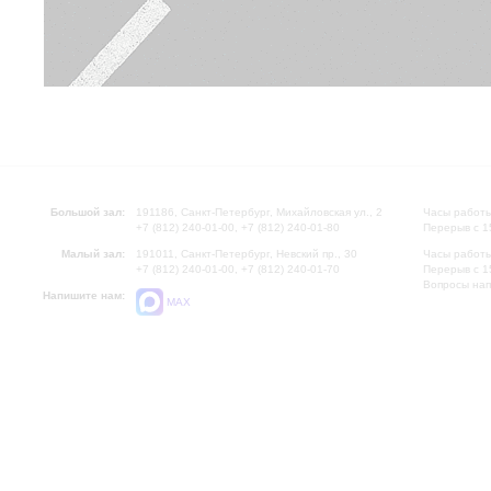
Большой зал:
191186, Санкт-Петербург, Михайловская ул., 2
Часы работы
+7 (812) 240-01-00, +7 (812) 240-01-80
Перерыв с 1
Малый зал:
191011, Санкт-Петербург, Невский пр., 30
Часы работы
+7 (812) 240-01-00, +7 (812) 240-01-70
Перерыв с 1
Вопросы на
Напишите нам:
MAX