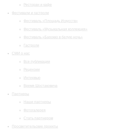
Ресторан и кафе
Фестивали и гастроли
Фестиваль «Площадь Искусств»
Фестиваль «Музыкальная коллекция»
Фестиваль «Барокко в белую ночь»
Гастроли
СМИ о нас
Все публикации
Рецензии
Интервью
Время Шостаковича
Партнеры
Наши партнеры
Фотогалерея
Стать партнером
Просветительские проекты