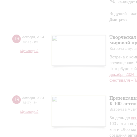
РФ, кандидат 
Ведущий – за
Дмитриев
Творческая
13
декабря
,
2024
мировой пр
18:30
,
Пт
Встречи с музы
Музиторий
Встреча с ко
посвященная 
Петербургско
декабря 2024 
фестиваля «П
Презентаци
19
декабря
,
2024
К 100-лети
18:30
,
Чт
Встречи в Музи
Музиторий
За день до
ко
100-летию со 
книги «Леонид
создания авто