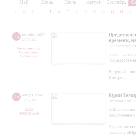
Май
Июнь
Июль
Август
Сентябрь
О
1
2
3
4
5
6
7
8
9
10
11
12
13
14
Представле
16
октября
,
2024
времени, н
17:00
,
Ср
Просветительс
Читальный зал
Музыкальной
Гость – автор
библиотеки
Государственн
Ведущий – за
Дмитриев
Юрий Теми
03
ноября
,
2024
12:30
,
Вс
Встречи с музы
Фойе
О Маэстро вcп
Малого зала
Заслуженного
У участников 
выставку «Юри