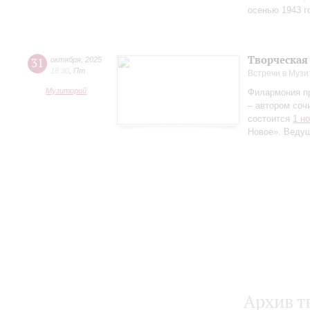
осенью 1943 г
Творческая
31
октября
,
2025
18:30
,
Пт
Встречи в Музи
Музиторий
Филармония п
– автором соч
состоится
1 н
Новое». Веду
Архив т