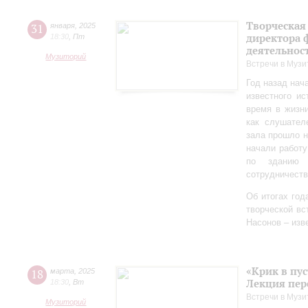
Творческая
31
января
,
2025
директора 
18:30
,
Пт
деятельно
Музиторий
Встречи в Музи
Год назад нач
известного ис
время в жизн
как слушател
зала прошло 
начали работу
по зданию 
сотрудничеств
Об итогах год
творческой в
Насонов – изв
«Крик в пу
18
марта
,
2025
Лекция пер
18:30
,
Вт
Встречи в Музи
Музиторий