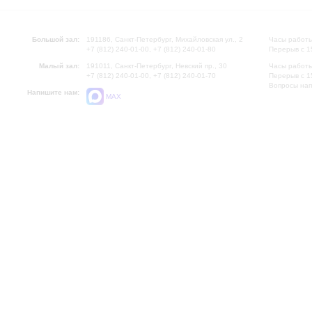
Большой зал:
191186, Санкт-Петербург, Михайловская ул., 2
Часы работы
+7 (812) 240-01-00, +7 (812) 240-01-80
Перерыв с 1
Малый зал:
191011, Санкт-Петербург, Невский пр., 30
Часы работы
+7 (812) 240-01-00, +7 (812) 240-01-70
Перерыв с 1
Вопросы на
Напишите нам:
MAX