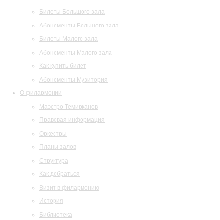
Билеты Большого зала
Абонементы Большого зала
Билеты Малого зала
Абонементы Малого зала
Как купить билет
Абонементы Музитория
О филармонии
Маэстро Темирканов
Правовая информация
Оркестры
Планы залов
Структура
Как добраться
Визит в филармонию
История
Библиотека