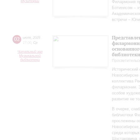
Музиторий
Филармония пр
Ботинисом – 
Академическо
встречи – Юли
Представле
02
июля
,
2025
филармония
17:00
,
Ср
основанног
Читальный зал
библиотек
Музыкальной
библиотеки
Просветительс
Исторический 
Новосибирске 
коллектива Ре
филармонии. З
особое художе
развитие не то
В очерке, сн
библиотеки Фи
прослежены о
Новосибирске,
среди которы
Шостаковича, 