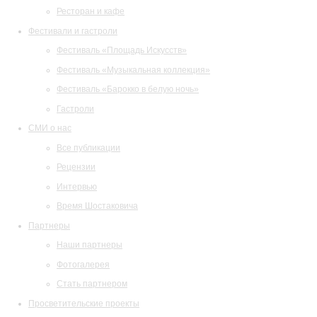
Ресторан и кафе
Фестивали и гастроли
Фестиваль «Площадь Искусств»
Фестиваль «Музыкальная коллекция»
Фестиваль «Барокко в белую ночь»
Гастроли
СМИ о нас
Все публикации
Рецензии
Интервью
Время Шостаковича
Партнеры
Наши партнеры
Фотогалерея
Стать партнером
Просветительские проекты