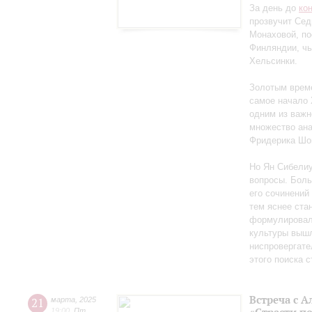
За день до
ко
прозвучит Сед
Монаховой, п
Финляндии, чь
Хельсинки.
Золотым време
самое начало 
одним из важн
множество ан
Фридерика Шоп
Но Ян Сибелиу
вопросы. Боль
его сочинений
тем яснее ста
формулировал 
культуры вышл
ниспровергате
этого поиска 
Встреча с 
21
марта
,
2025
19:00
,
Пт