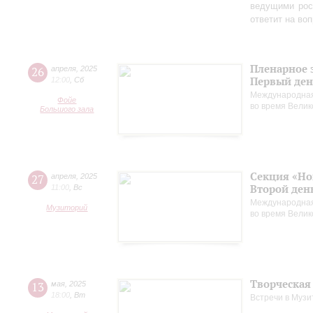
ведущими рос
ответит на во
Пленарное 
26
апреля
,
2025
Первый ден
12:00
,
Сб
Международная
Фойе
во время Вели
Большого зала
Секция «Но
27
апреля
,
2025
Второй ден
11:00
,
Вс
Международная
Музиторий
во время Вели
Творческая
13
мая
,
2025
18:00
,
Вт
Встречи в Музи