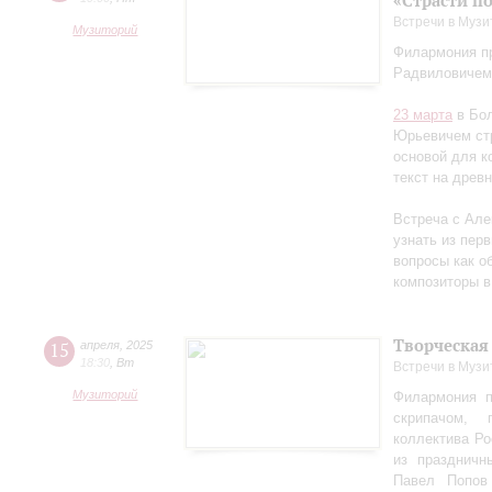
«Страсти п
Встречи в Музи
Музиторий
Филармония пр
Радвиловичем
23 марта
в Бол
Юрьевичем стр
основой для к
текст на древ
Встреча с Але
узнать из перв
вопросы как об
композиторы в
Творческая
15
апреля
,
2025
18:30
,
Вт
Встречи в Музи
Музиторий
Филармония п
скрипачом, 
коллектива Ро
из праздничн
Павел Попов