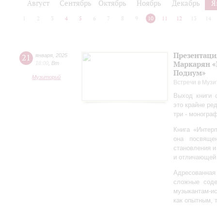
Август
Сентябрь
Октябрь
Ноябрь
Декабрь
Я
1
2
3
4
5
6
7
8
9
10
11
12
13
14
Презентаци
21
января
,
2025
Маркарян «
18:00
,
Вт
Подиум»
Музиторий
Встречи в Музи
Выход книги 
это крайне ре
три - моногра
Книга «Интер
она посвяще
становления и
и отличающей 
Адресованна
сложные соде
музыкантам-и
как опытным, 