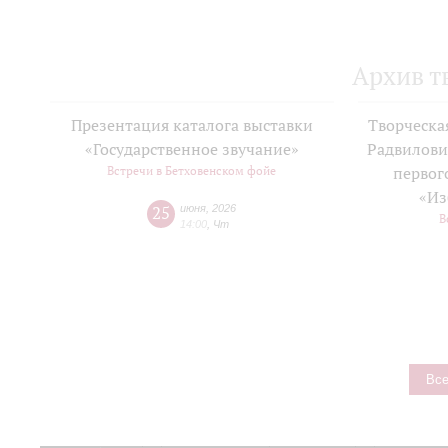
Архив т
Презентация каталога выставки
Творческа
«Государственное звучание»
Радвилови
Встречи в Бетховенском фойе
первог
«Из
25
июня
,
2026
В
14:00
,
Чт
Все