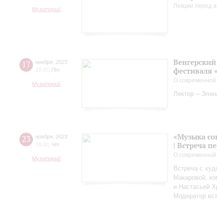
Лекции перед а
Музиторий
Венгерский 
17
ноября
,
2023
фестиваля 
18:00
,
Пт
О современной
Музиторий
Лектор – Элин
«Музыка со
23
ноября
,
2023
| Встреча 
18:00
,
Чт
О современной
Музиторий
Встреча с худ
Макаровой, к
и Настасьей Х
Модератор вст