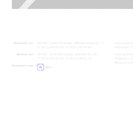
Большой зал:
191186, Санкт-Петербург, Михайловская ул., 2
Часы работы
+7 (812) 240-01-00, +7 (812) 240-01-80
Перерыв с 1
Малый зал:
191011, Санкт-Петербург, Невский пр., 30
Часы работы
+7 (812) 240-01-00, +7 (812) 240-01-70
Перерыв с 1
Вопросы на
Напишите нам:
MAX