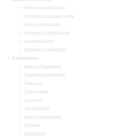
Билеты Большого зала
Абонементы Большого зала
Билеты Малого зала
Абонементы Малого зала
Как купить билет
Абонементы Музитория
О филармонии
Маэстро Темирканов
Правовая информация
Оркестры
Планы залов
Структура
Как добраться
Визит в филармонию
История
Библиотека