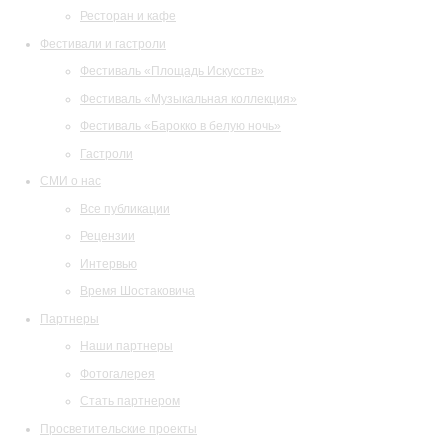
Ресторан и кафе
Фестивали и гастроли
Фестиваль «Площадь Искусств»
Фестиваль «Музыкальная коллекция»
Фестиваль «Барокко в белую ночь»
Гастроли
СМИ о нас
Все публикации
Рецензии
Интервью
Время Шостаковича
Партнеры
Наши партнеры
Фотогалерея
Стать партнером
Просветительские проекты