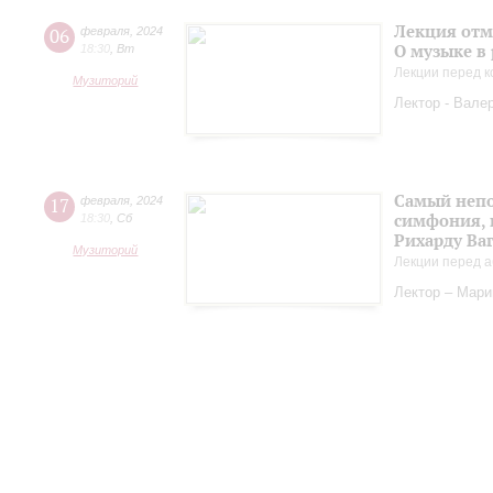
Лекция отм
06
февраля
,
2024
О музыке в
18:30
,
Вт
Лекции перед к
Музиторий
Лектор - Вале
Самый непо
17
февраля
,
2024
симфония, 
18:30
,
Сб
Рихарду Ва
Музиторий
Лекции перед а
Лектор – Мар