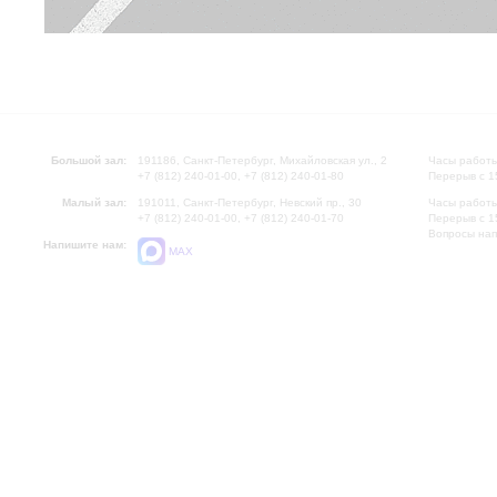
Большой зал:
191186, Санкт-Петербург, Михайловская ул., 2
Часы работы
+7 (812) 240-01-00, +7 (812) 240-01-80
Перерыв с 1
Малый зал:
191011, Санкт-Петербург, Невский пр., 30
Часы работы
+7 (812) 240-01-00, +7 (812) 240-01-70
Перерыв с 1
Вопросы на
Напишите нам:
MAX