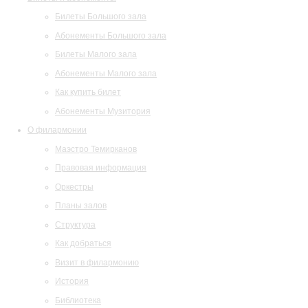
Билеты Большого зала
Абонементы Большого зала
Билеты Малого зала
Абонементы Малого зала
Как купить билет
Абонементы Музитория
О филармонии
Маэстро Темирканов
Правовая информация
Оркестры
Планы залов
Структура
Как добраться
Визит в филармонию
История
Библиотека