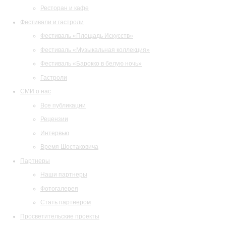
Ресторан и кафе
Фестивали и гастроли
Фестиваль «Площадь Искусств»
Фестиваль «Музыкальная коллекция»
Фестиваль «Барокко в белую ночь»
Гастроли
СМИ о нас
Все публикации
Рецензии
Интервью
Время Шостаковича
Партнеры
Наши партнеры
Фотогалерея
Стать партнером
Просветительские проекты