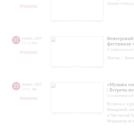
Лекции перед а
Музиторий
Венгерский 
17
ноября
,
2023
фестиваля 
18:00
,
Пт
О современной
Музиторий
Лектор – Элин
«Музыка со
23
ноября
,
2023
| Встреча 
18:00
,
Чт
О современной
Музиторий
Встреча с худ
Макаровой, к
и Настасьей Х
Модератор вст