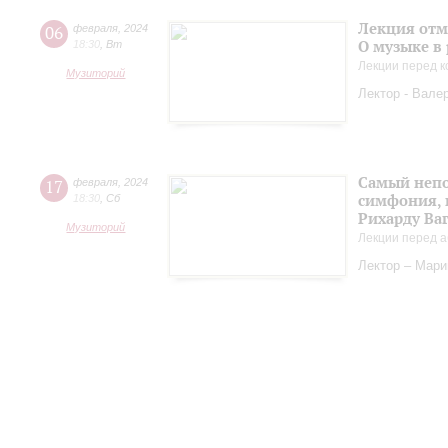
Лекция отм
06
февраля
,
2024
О музыке в
18:30
,
Вт
Лекции перед к
Музиторий
Лектор - Вале
Самый непо
17
февраля
,
2024
симфония, 
18:30
,
Сб
Рихарду Ва
Музиторий
Лекции перед а
Лектор – Мар