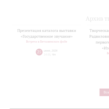
Архив т
Презентация каталога выставки
Творческа
«Государственное звучание»
Радвилови
Встречи в Бетховенском фойе
первог
«Из
25
июня
,
2026
В
14:00
,
Чт
Все