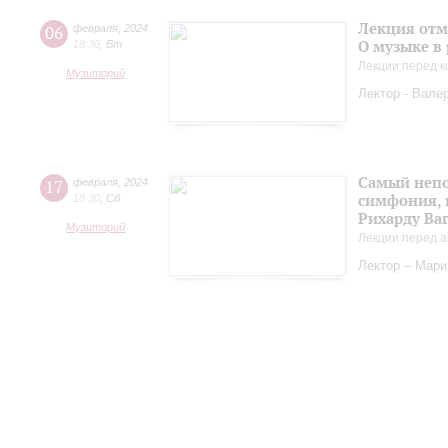
Лекция отм
06
февраля
,
2024
О музыке в
18:30
,
Вт
Лекции перед к
Музиторий
Лектор - Вале
Самый непо
17
февраля
,
2024
симфония, 
18:30
,
Сб
Рихарду Ва
Музиторий
Лекции перед а
Лектор – Мар