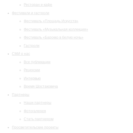
Ресторан и кафе
Фестивали и гастроли
Фестиваль «Площадь Искусств»
Фестиваль «Музыкальная коллекция»
Фестиваль «Барокко в белую ночь»
Гастроли
СМИ о нас
Все публикации
Рецензии
Интервью
Время Шостаковича
Партнеры
Наши партнеры
Фотогалерея
Стать партнером
Просветительские проекты