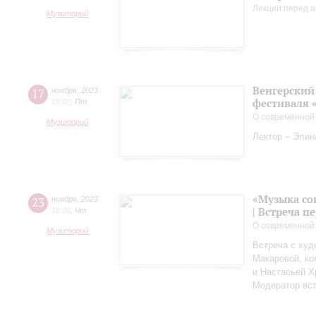
Лекции перед а
Музиторий
Венгерский 
17
ноября
,
2023
фестиваля 
18:00
,
Пт
О современной
Музиторий
Лектор – Элин
«Музыка со
23
ноября
,
2023
| Встреча 
18:00
,
Чт
О современной
Музиторий
Встреча с худ
Макаровой, к
и Настасьей Х
Модератор вст