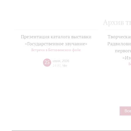
Архив т
Презентация каталога выставки
Творческа
«Государственное звучание»
Радвилови
Встречи в Бетховенском фойе
первог
«Из
25
июня
,
2026
В
14:00
,
Чт
Все