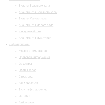
Билеты Большого зала
Абонементы Большого зала
Билеты Малого зала
Абонементы Малого зала
Как купить билет
Абонементы Музитория
О филармонии
Маэстро Темирканов
Правовая информация
Оркестры
Планы залов
Структура
Как добраться
Визит в филармонию
История
Библиотека