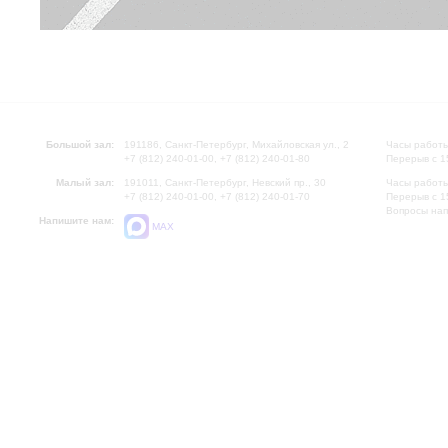
Большой зал:
191186, Санкт-Петербург, Михайловская ул., 2
Часы работы
+7 (812) 240-01-00, +7 (812) 240-01-80
Перерыв с 1
Малый зал:
191011, Санкт-Петербург, Невский пр., 30
Часы работы
+7 (812) 240-01-00, +7 (812) 240-01-70
Перерыв с 1
Вопросы на
Напишите нам:
MAX