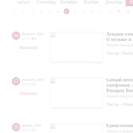
Август
Сентябрь
Октябрь
Ноябрь
Декабрь
Я
1
2
3
4
5
6
7
8
9
10
11
12
13
14
Лекция отм
06
февраля
,
2024
О музыке в
18:30
,
Вт
Лекции перед к
Музиторий
Лектор - Вале
Самый непо
17
февраля
,
2024
симфония, 
18:30
,
Сб
Рихарду Ва
Музиторий
Лекции перед а
Лектор – Мар
Единственн
20
марта
,
2024
18:30
,
Ср
Лекции о выда