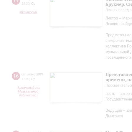
19
Брукнер. С
18:30
,
Ср
Лекции перед а
Музиторий
Лектор – Мар
Лекция пройде
Предметом лек
симфония: име
коллектива Ро
музыкальной д
посвященного 
Представле
16
октября
,
2024
времени, н
17:00
,
Ср
Просветительс
Читальный зал
Музыкальной
Гость – автор
библиотеки
Государственн
Ведущий – за
Дмитриев