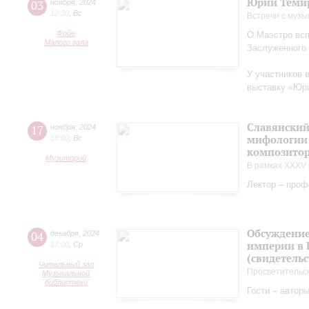
Юрий Теми
03
ноября
,
2024
12:30
,
Вс
Встречи с музы
Фойе
О Маэстро вcп
Малого зала
Заслуженного
У участников 
выставку «Юри
Славянский
17
ноября
,
2024
мифологии 
18:00
,
Вс
композитор
Музиторий
В рамках XXXV 
Лектор – проф
Обсуждение
04
декабря
,
2024
империи в 
17:00
,
Ср
(свидетельс
Читальный зал
Просветительс
Музыкальной
библиотеки
Гости – автор