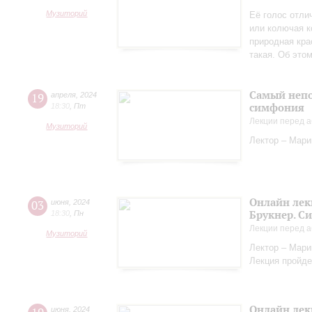
Музиторий
Её голос отли
или колючая к
природная кра
такая. Об это
Самый непо
19
апреля
,
2024
симфония
18:30
,
Пт
Лекции перед а
Музиторий
Лектор – Мар
Онлайн лек
03
июня
,
2024
Брукнер. С
18:30
,
Пн
Лекции перед а
Музиторий
Лектор – Мар
Лекция пройде
Онлайн лек
июня
,
2024