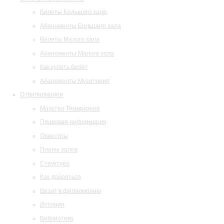
Билеты Большого зала
Абонементы Большого зала
Билеты Малого зала
Абонементы Малого зала
Как купить билет
Абонементы Музитория
О филармонии
Маэстро Темирканов
Правовая информация
Оркестры
Планы залов
Структура
Как добраться
Визит в филармонию
История
Библиотека