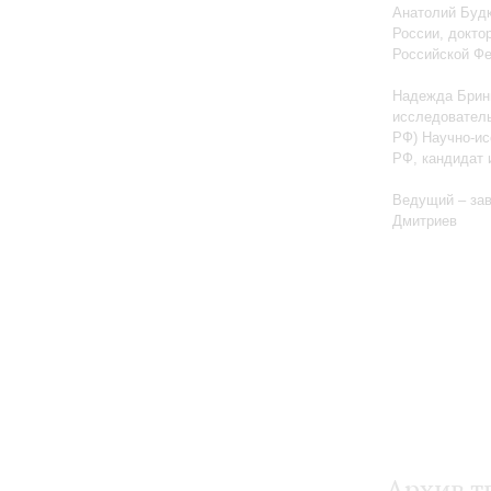
Анатолий Будк
России, докто
Российской Ф
Надежда Бриню
исследователь
РФ) Научно-ис
РФ, кандидат 
Ведущий – за
Дмитриев
Архив т