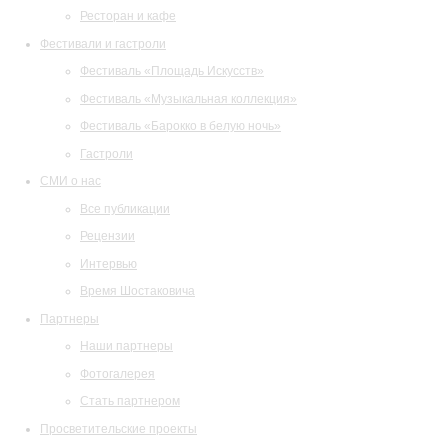
Ресторан и кафе
Фестивали и гастроли
Фестиваль «Площадь Искусств»
Фестиваль «Музыкальная коллекция»
Фестиваль «Барокко в белую ночь»
Гастроли
СМИ о нас
Все публикации
Рецензии
Интервью
Время Шостаковича
Партнеры
Наши партнеры
Фотогалерея
Стать партнером
Просветительские проекты