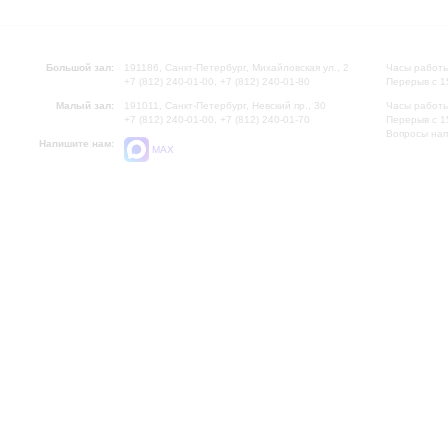
Большой зал:
191186, Санкт-Петербург, Михайловская ул., 2
Часы работы
+7 (812) 240-01-00, +7 (812) 240-01-80
Перерыв с 1
Малый зал:
191011, Санкт-Петербург, Невский пр., 30
Часы работы
+7 (812) 240-01-00, +7 (812) 240-01-70
Перерыв с 1
Вопросы на
Напишите нам:
MAX