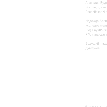
Анатолий Будк
России, докто
Российской Ф
Надежда Бриню
исследователь
РФ) Научно-ис
РФ, кандидат 
Ведущий – за
Дмитриев
Архив т