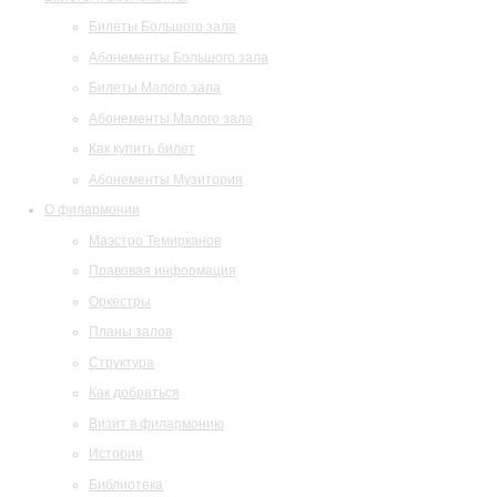
Билеты Большого зала
Абонементы Большого зала
Билеты Малого зала
Абонементы Малого зала
Как купить билет
Абонементы Музитория
О филармонии
Маэстро Темирканов
Правовая информация
Оркестры
Планы залов
Структура
Как добраться
Визит в филармонию
История
Библиотека