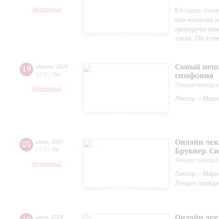
Музиторий
Её голос отли
или колючая к
природная кра
такая. Об это
Самый непо
19
апреля
,
2024
симфония
18:30
,
Пт
Лекции перед а
Музиторий
Лектор – Мар
Онлайн лек
03
июня
,
2024
Брукнер. С
18:30
,
Пн
Лекции перед а
Музиторий
Лектор – Мар
Лекция пройде
Онлайн лек
июня
,
2024