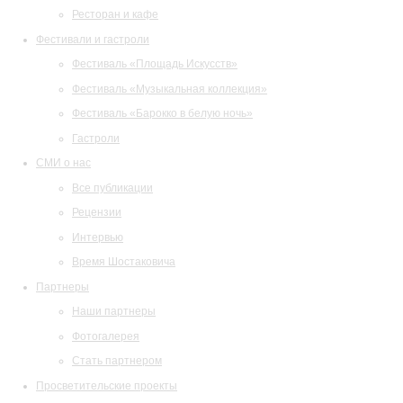
Ресторан и кафе
Фестивали и гастроли
Фестиваль «Площадь Искусств»
Фестиваль «Музыкальная коллекция»
Фестиваль «Барокко в белую ночь»
Гастроли
СМИ о нас
Все публикации
Рецензии
Интервью
Время Шостаковича
Партнеры
Наши партнеры
Фотогалерея
Стать партнером
Просветительские проекты