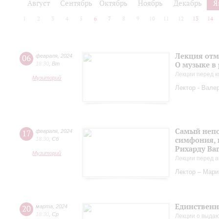
Август
Сентябрь
Октябрь
Ноябрь
Декабрь
Я
1
2
3
4
5
6
7
8
9
10
11
12
13
14
Лекция отм
06
февраля
,
2024
О музыке в
18:30
,
Вт
Лекции перед к
Музиторий
Лектор - Вале
Самый непо
17
февраля
,
2024
симфония, 
18:30
,
Сб
Рихарду Ва
Музиторий
Лекции перед а
Лектор – Мар
Единственн
20
марта
,
2024
18:30
,
Ср
Лекции о выда