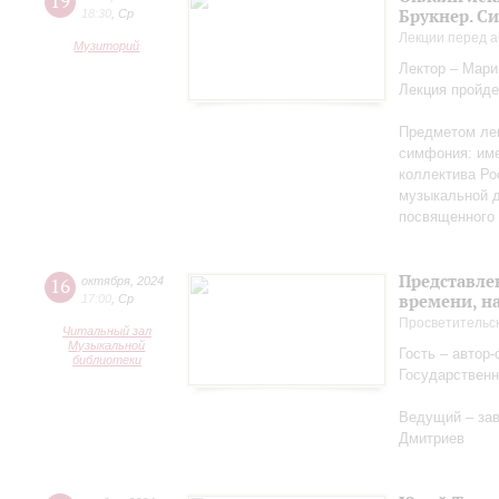
19
Брукнер. С
18:30
,
Ср
Лекции перед а
Музиторий
Лектор – Мар
Лекция пройде
Предметом лек
симфония: име
коллектива Ро
музыкальной д
посвященного 
Представле
16
октября
,
2024
времени, н
17:00
,
Ср
Просветительс
Читальный зал
Музыкальной
Гость – автор
библиотеки
Государственн
Ведущий – за
Дмитриев