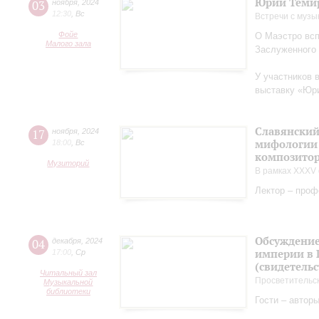
Юрий Теми
03
ноября
,
2024
12:30
,
Вс
Встречи с музы
Фойе
О Маэстро вcп
Малого зала
Заслуженного
У участников 
выставку «Юри
Славянский
17
ноября
,
2024
мифологии 
18:00
,
Вс
композитор
Музиторий
В рамках XXXV 
Лектор – проф
Обсуждение
04
декабря
,
2024
империи в 
17:00
,
Ср
(свидетельс
Читальный зал
Просветительс
Музыкальной
библиотеки
Гости – автор