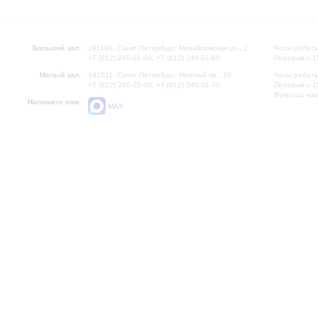
Большой зал:
191186, Санкт-Петербург, Михайловская ул., 2
Часы работы
+7 (812) 240-01-00, +7 (812) 240-01-80
Перерыв с 1
Малый зал:
191011, Санкт-Петербург, Невский пр., 30
Часы работы
+7 (812) 240-01-00, +7 (812) 240-01-70
Перерыв с 1
Вопросы на
Напишите нам:
MAX