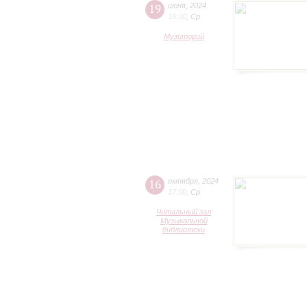
19
июня
,
2024
18:30
,
Ср
Музиторий
16
октября
,
2024
17:00
,
Ср
Читальный зал
Музыкальной
библиотеки