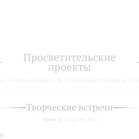
Просветительские
проекты
вки
Издания филармонии
Образовательные программы
Инкл
Творческие встречи
Афиша
Циклы
Архив
24