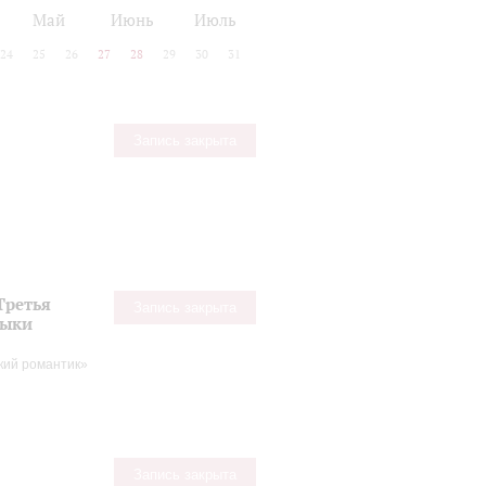
Май
Июнь
Июль
24
25
26
27
28
29
30
31
Запись закрыта
Третья
Запись закрыта
зыки
кий романтик»
Запись закрыта