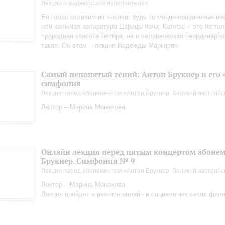
Лекции о выдающихся исполнителях
Её голос отличим из тысячи: будь то меццо-сопрановые н
или колючая колоратура Царицы ночи. Каллас – это не тол
природная красота тембра, но и человеческая неординарно
такая. Об этом – лекция Надежды Маркарян.
Самый непонятый гений: Антон Брукнер и его 
симфония
Лекции перед абонементом «Антон Брукнер. Великий австрийс
Лектор – Марина Монахова
Онлайн лекция перед пятым концертом абонем
Брукнер. Симфония № 9
Лекции перед абонементом «Антон Брукнер. Великий австрийс
Лектор – Марина Монахова
Лекция пройдет в режиме онлайн в социальных сетях фил