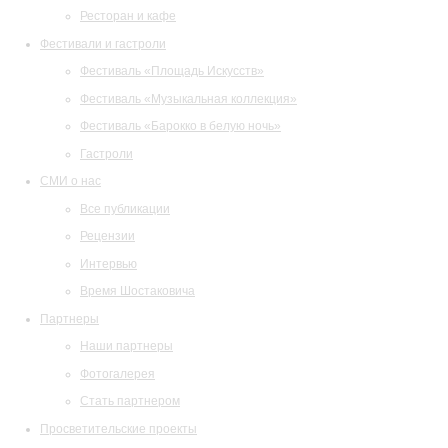
Ресторан и кафе
Фестивали и гастроли
Фестиваль «Площадь Искусств»
Фестиваль «Музыкальная коллекция»
Фестиваль «Барокко в белую ночь»
Гастроли
СМИ о нас
Все публикации
Рецензии
Интервью
Время Шостаковича
Партнеры
Наши партнеры
Фотогалерея
Стать партнером
Просветительские проекты