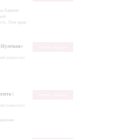
изы Кармен
ько
сть. Она одна
«Нулевая»
Запись закрыта
кий романтик»
ента |
Запись закрыта
кий романтик»
армонии