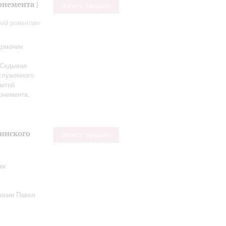
немента |
Запись закрыта
кий романтик»
армонии
 Седьмая
служенного
нитой
онемента,
кинского
Запись закрыта
ик
онии Павел