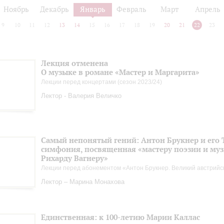
Ноябрь
Декабрь
Январь
Февраль
Март
Апрель
9
10
11
12
13
14
15
16
17
18
19
20
21
22
23
Лекция отменена
О музыке в романе «Мастер и Маргарита»
Лекции перед концертами (сезон 2023/24)
Лектор - Валерия Величко
Самый непонятый гений: Антон Брукнер и его 
симфония, посвященная «мастеру поэзии и му
Рихарду Вагнеру»
Лекции перед абонементом «Антон Брукнер. Великий австрийс
Лектор – Марина Монахова
Единственная: к 100-летию Марии Каллас