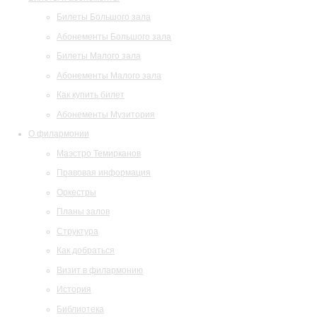
Билеты Большого зала
Абонементы Большого зала
Билеты Малого зала
Абонементы Малого зала
Как купить билет
Абонементы Музитория
О филармонии
Маэстро Темирканов
Правовая информация
Оркестры
Планы залов
Структура
Как добраться
Визит в филармонию
История
Библиотека