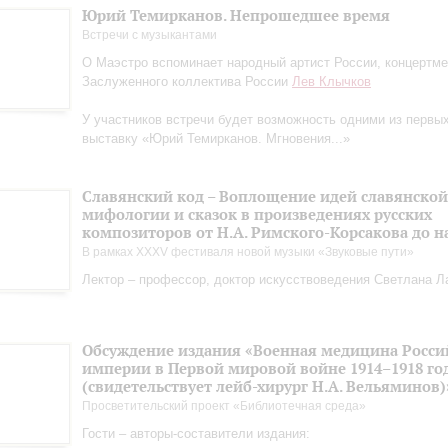
Юрий Темирканов. Непрошедшее время
Встречи с музыкантами
О Маэстро вcпоминает народный артист России, концертм
Заслуженного коллектива России
Лев Клычков
У участников встречи будет возможность одними из первы
выставку «Юрий Темирканов. Мгновения...»
Славянский код – Воплощение идей славянской
мифологии и сказок в произведениях русских
композиторов от Н.А. Римского-Корсакова до 
В рамках XXXV фестиваля новой музыки «Звуковые пути»
Лектор – профессор, доктор искусствоведения Светлана Л
Обсуждение издания «Военная медицина Росси
империи в Первой мировой войне 1914–1918 го
(свидетельствует лейб-хирург Н.А. Вельяминов)
Просветительский проект «Библиотечная среда»
Гости – авторы-составители издания: