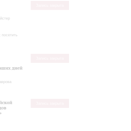
Запись закрыта
ейстер
х посетить
Запись закрыта
наших дней
аврова
йской
Запись закрыта
дов
»