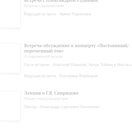
Встреча с Александром Рудиным
Встречи с музыкантами
Ведущая встречи - Ирина Родионова
Встреча-обсуждение к концерту «Постоянный/
переменный ток»
О современной музыке
Гости встречи - Анатолий Королёв, Артур Зобнин и Настас
Ведущая встречи - Екатерина Вербицкая
Лекция о Г.В. Свиридове
Лекции перед концертами
Лектор - Александр Сергеевич Белоненко