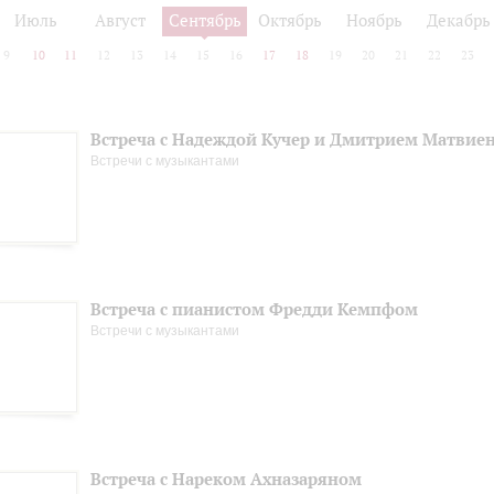
Июль
Август
Сентябрь
Октябрь
Ноябрь
Декабрь
9
10
11
12
13
14
15
16
17
18
19
20
21
22
23
Встреча с Надеждой Кучер и Дмитрием Матвие
Встречи с музыкантами
Встреча с пианистом Фредди Кемпфом
Встречи с музыкантами
Встреча с Нареком Ахназаряном