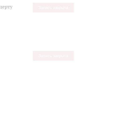
церту
Запись закрыта
Запись закрыта