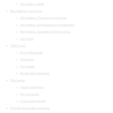
Ресторан и кафе
Фестивали и гастроли
Фестиваль «Площадь Искусств»
Фестиваль «Музыкальная коллекция»
Фестиваль «Барокко в белую ночь»
Гастроли
СМИ о нас
Все публикации
Рецензии
Интервью
Время Шостаковича
Партнеры
Наши партнеры
Фотогалерея
Стать партнером
Просветительские проекты