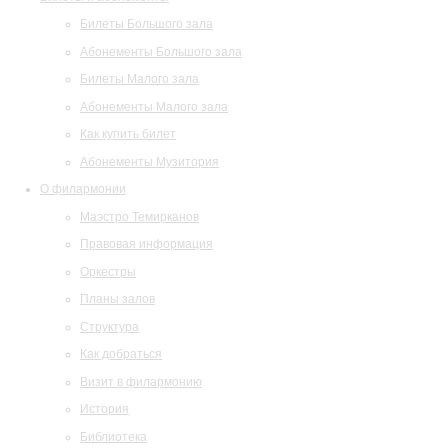
Билеты Большого зала
Абонементы Большого зала
Билеты Малого зала
Абонементы Малого зала
Как купить билет
Абонементы Музитория
О филармонии
Маэстро Темирканов
Правовая информация
Оркестры
Планы залов
Структура
Как добраться
Визит в филармонию
История
Библиотека