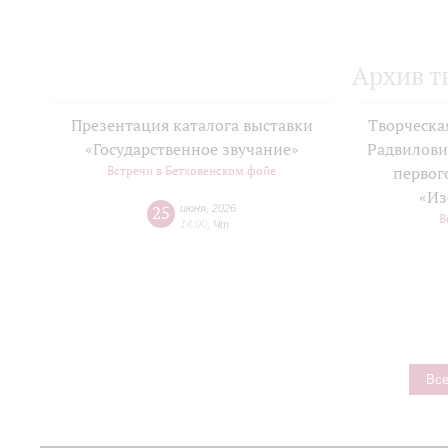
Архив т
Презентация каталога выставки
Творческа
«Государственное звучание»
Радвилови
Встречи в Бетховенском фойе
первог
«Из
25
июня
,
2026
В
14:00
,
Чт
Все