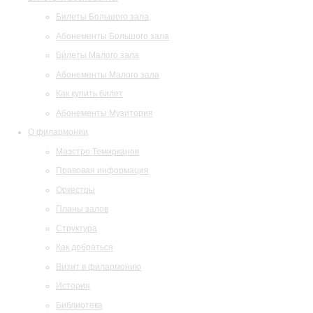
Билеты Большого зала
Абонементы Большого зала
Билеты Малого зала
Абонементы Малого зала
Как купить билет
Абонементы Музитория
О филармонии
Маэстро Темирканов
Правовая информация
Оркестры
Планы залов
Структура
Как добраться
Визит в филармонию
История
Библиотека