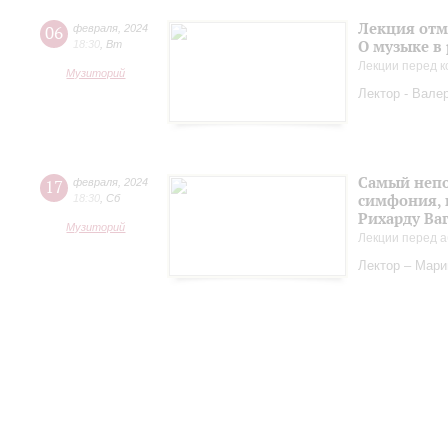
Лекция отм
06
февраля
,
2024
О музыке в
18:30
,
Вт
Лекции перед к
Музиторий
Лектор - Вале
Самый непо
17
февраля
,
2024
симфония, 
18:30
,
Сб
Рихарду Ва
Музиторий
Лекции перед а
Лектор – Мар