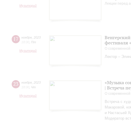
Лекции перед а
Музиторий
Венгерский 
17
ноября
,
2023
фестиваля 
18:00
,
Пт
О современной
Музиторий
Лектор – Элин
«Музыка со
23
ноября
,
2023
| Встреча 
18:00
,
Чт
О современной
Музиторий
Встреча с худ
Макаровой, к
и Настасьей Х
Модератор вст