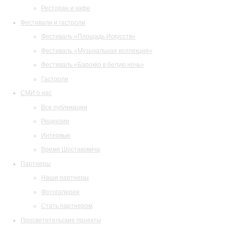
Ресторан и кафе
Фестивали и гастроли
Фестиваль «Площадь Искусств»
Фестиваль «Музыкальная коллекция»
Фестиваль «Барокко в белую ночь»
Гастроли
СМИ о нас
Все публикации
Рецензии
Интервью
Время Шостаковича
Партнеры
Наши партнеры
Фотогалерея
Стать партнером
Просветительские проекты