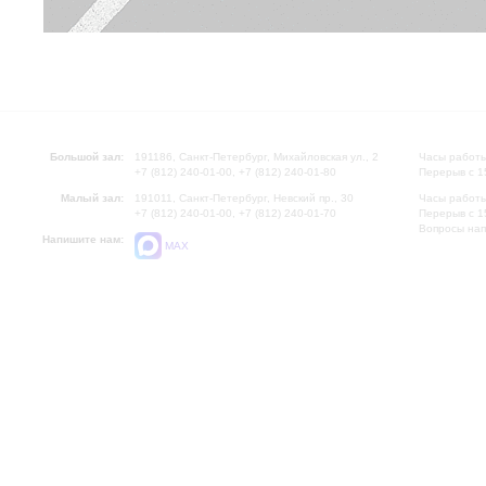
Большой зал:
191186, Санкт-Петербург, Михайловская ул., 2
Часы работы
+7 (812) 240-01-00, +7 (812) 240-01-80
Перерыв с 1
Малый зал:
191011, Санкт-Петербург, Невский пр., 30
Часы работы
+7 (812) 240-01-00, +7 (812) 240-01-70
Перерыв с 1
Вопросы на
Напишите нам:
MAX