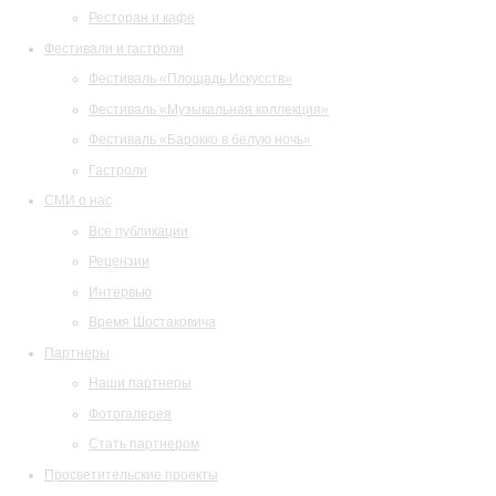
Ресторан и кафе
Фестивали и гастроли
Фестиваль «Площадь Искусств»
Фестиваль «Музыкальная коллекция»
Фестиваль «Барокко в белую ночь»
Гастроли
СМИ о нас
Все публикации
Рецензии
Интервью
Время Шостаковича
Партнеры
Наши партнеры
Фотогалерея
Стать партнером
Просветительские проекты