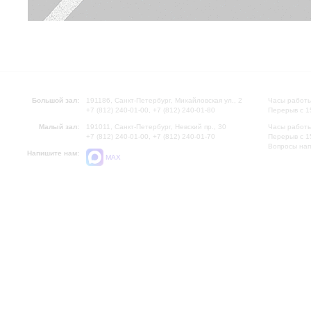
Большой зал:
191186, Санкт-Петербург, Михайловская ул., 2
Часы работы
+7 (812) 240-01-00, +7 (812) 240-01-80
Перерыв с 1
Малый зал:
191011, Санкт-Петербург, Невский пр., 30
Часы работы
+7 (812) 240-01-00, +7 (812) 240-01-70
Перерыв с 1
Вопросы на
Напишите нам:
MAX