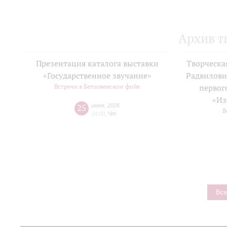
Архив т
Презентация каталога выставки
Творческа
«Государственное звучание»
Радвилови
Встречи в Бетховенском фойе
первог
«Из
25
июня
,
2026
В
14:00
,
Чт
Все