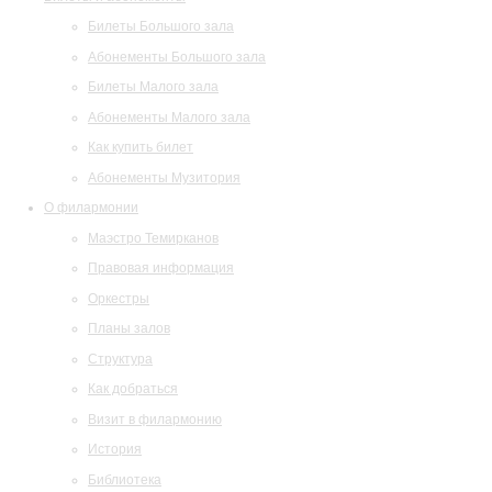
Билеты Большого зала
Абонементы Большого зала
Билеты Малого зала
Абонементы Малого зала
Как купить билет
Абонементы Музитория
О филармонии
Маэстро Темирканов
Правовая информация
Оркестры
Планы залов
Структура
Как добраться
Визит в филармонию
История
Библиотека