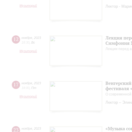
Музиторий
Лектор - Мари
Лекция пер
12
ноября
,
2023
Симфония 
18:30
,
Вс
Лекции перед а
Музиторий
Венгерский 
17
ноября
,
2023
фестиваля 
18:00
,
Пт
О современной
Музиторий
Лектор – Элин
«Музыка со
23
ноября
,
2023