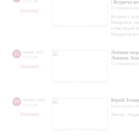
| Встреча 
18:00
,
Чт
О современной
Музиторий
Встреча с худ
Макаровой, к
и Настасьей Х
Модератор вст
Лекция пер
25
ноября
,
2023
Лекция Эли
18:30
,
Сб
О современной
Музиторий
Юрий Темир
09
декабря
,
2023
18:30
,
Сб
Цикл лекции «
Музиторий
Лектор - Наде