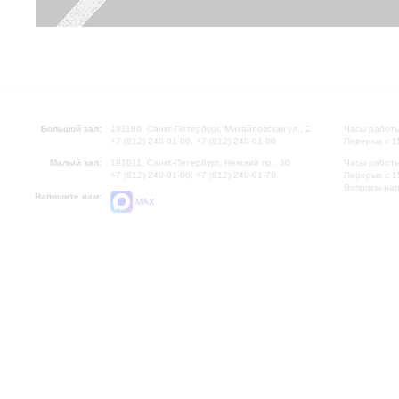
Большой зал:
191186, Санкт-Петербург, Михайловская ул., 2
Часы работы
+7 (812) 240-01-00, +7 (812) 240-01-80
Перерыв с 1
Малый зал:
191011, Санкт-Петербург, Невский пр., 30
Часы работы
+7 (812) 240-01-00, +7 (812) 240-01-70
Перерыв с 1
Вопросы на
Напишите нам:
MAX