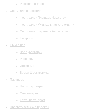
Ресторан и кафе
Фестивали и гастроли
Фестиваль «Площадь Искусств»
Фестиваль «Музыкальная коллекция»
Фестиваль «Барокко в белую ночь»
Гастроли
СМИ о нас
Все публикации
Рецензии
Интервью
Время Шостаковича
Партнеры
Наши партнеры
Фотогалерея
Стать партнером
Просветительские проекты