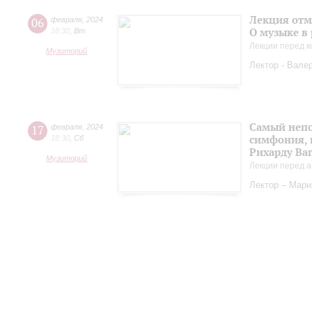
Лекция отм
06
февраля
,
2024
О музыке в
18:30
,
Вт
Лекции перед к
Музиторий
Лектор - Вале
Самый непо
17
февраля
,
2024
симфония, 
18:30
,
Сб
Рихарду Ва
Музиторий
Лекции перед а
Лектор – Мар