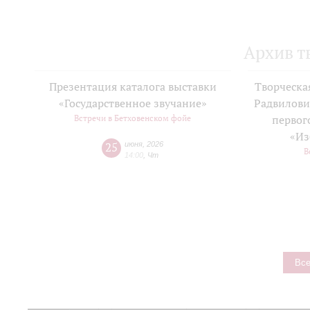
Архив т
Презентация каталога выставки
Творческа
«Государственное звучание»
Радвилови
Встречи в Бетховенском фойе
первог
«Из
25
июня
,
2026
В
14:00
,
Чт
Все