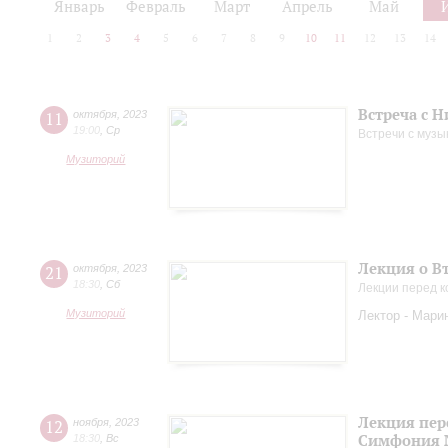
Январь
Февраль
Март
Апрель
Май
1
2
3
4
5
6
7
8
9
10
11
12
13
14
Встреча с 
11
октября
,
2023
19:00
,
Ср
Встречи с музы
Музиторий
Лекция о В
21
октября
,
2023
18:30
,
Сб
Лекции перед к
Музиторий
Лектор - Мари
Лекция пер
12
ноября
,
2023
Симфония 
18:30
,
Вс