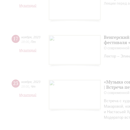
Лекции перед а
Музиторий
Венгерский 
17
ноября
,
2023
фестиваля 
18:00
,
Пт
О современной
Музиторий
Лектор – Элин
«Музыка со
23
ноября
,
2023
| Встреча 
18:00
,
Чт
О современной
Музиторий
Встреча с худ
Макаровой, к
и Настасьей Х
Модератор вст