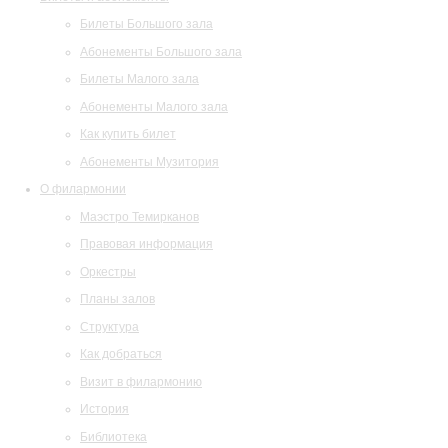
Билеты Большого зала
Абонементы Большого зала
Билеты Малого зала
Абонементы Малого зала
Как купить билет
Абонементы Музитория
О филармонии
Маэстро Темирканов
Правовая информация
Оркестры
Планы залов
Структура
Как добраться
Визит в филармонию
История
Библиотека