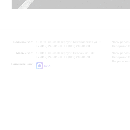
Большой зал:
191186, Санкт-Петербург, Михайловская ул., 2
Часы работы
+7 (812) 240-01-00, +7 (812) 240-01-80
Перерыв с 1
Малый зал:
191011, Санкт-Петербург, Невский пр., 30
Часы работы
+7 (812) 240-01-00, +7 (812) 240-01-70
Перерыв с 1
Вопросы на
Напишите нам:
MAX