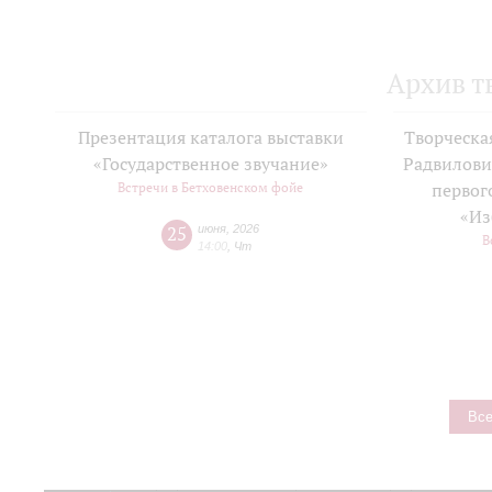
Архив т
Презентация каталога выставки
Творческа
«Государственное звучание»
Радвилови
Встречи в Бетховенском фойе
первог
«Из
25
июня
,
2026
В
14:00
,
Чт
Все