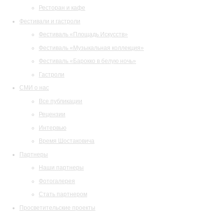
Ресторан и кафе
Фестивали и гастроли
Фестиваль «Площадь Искусств»
Фестиваль «Музыкальная коллекция»
Фестиваль «Барокко в белую ночь»
Гастроли
СМИ о нас
Все публикации
Рецензии
Интервью
Время Шостаковича
Партнеры
Наши партнеры
Фотогалерея
Стать партнером
Просветительские проекты