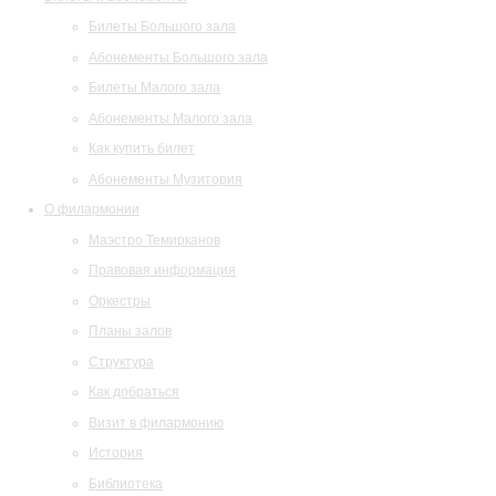
Билеты Большого зала
Абонементы Большого зала
Билеты Малого зала
Абонементы Малого зала
Как купить билет
Абонементы Музитория
О филармонии
Маэстро Темирканов
Правовая информация
Оркестры
Планы залов
Структура
Как добраться
Визит в филармонию
История
Библиотека