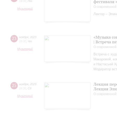
фестиваля 
18:00
,
Пт
О современной
Музиторий
Лектор – Элин
«Музыка со
23
ноября
,
2023
| Встреча 
18:00
,
Чт
О современной
Музиторий
Встреча с худ
Макаровой, к
и Настасьей Х
Модератор вст
Лекция пер
25
ноября
,
2023
Лекция Эли
18:30
,
Сб
О современной
Музиторий