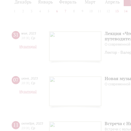
Декабрь
Январь
Февраль
Март
Апрель
1
2
3
4
5
6
7
8
9
10
11
12
13
14
Лекция «Чт
31
мая
,
2023
путеводите
18:30
,
Ср
О современной
Музиторий
Лектор - Вале
Новая музы
07
июня
,
2023
18:30
,
Ср
О современной
Музиторий
Встреча с 
11
октября
,
2023
19:00
,
Ср
Встречи с музы