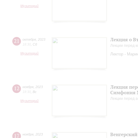
Музиторий
Лекция о В
21
октября
,
2023
18:30
,
Сб
Лекции перед к
Музиторий
Лектор - Мари
Лекция пер
12
ноября
,
2023
Симфония 
18:30
,
Вс
Лекции перед а
Музиторий
Венгерский 
17
ноября
,
2023