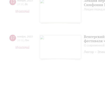
Лекция пер
12
ноября
,
2023
Симфония 
18:30
,
Вс
Лекции перед а
Музиторий
Венгерский 
17
ноября
,
2023
фестиваля 
18:00
,
Пт
О современной
Музиторий
Лектор – Элин