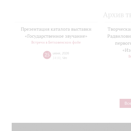
Архив т
Презентация каталога выставки
Творческа
«Государственное звучание»
Радвилови
Встречи в Бетховенском фойе
первог
«Из
25
июня
,
2026
В
14:00
,
Чт
Все