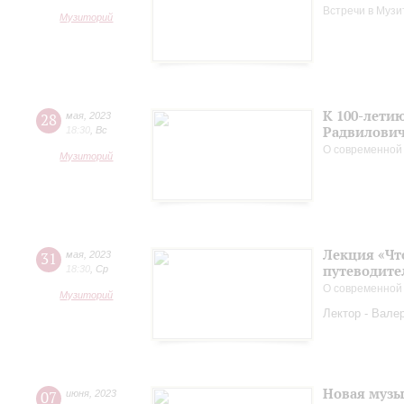
Встречи в Музи
Музиторий
К 100-лети
28
мая
,
2023
Радвилови
18:30
,
Вс
О современной
Музиторий
Лекция «Чт
31
мая
,
2023
путеводите
18:30
,
Ср
О современной
Музиторий
Лектор - Вале
Новая музы
07
июня
,
2023