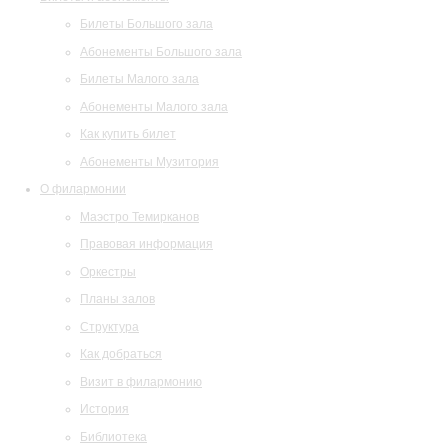
Билеты Большого зала
Абонементы Большого зала
Билеты Малого зала
Абонементы Малого зала
Как купить билет
Абонементы Музитория
О филармонии
Маэстро Темирканов
Правовая информация
Оркестры
Планы залов
Структура
Как добраться
Визит в филармонию
История
Библиотека