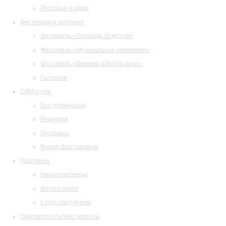
Ресторан и кафе
Фестивали и гастроли
Фестиваль «Площадь Искусств»
Фестиваль «Музыкальная коллекция»
Фестиваль «Барокко в белую ночь»
Гастроли
СМИ о нас
Все публикации
Рецензии
Интервью
Время Шостаковича
Партнеры
Наши партнеры
Фотогалерея
Стать партнером
Просветительские проекты