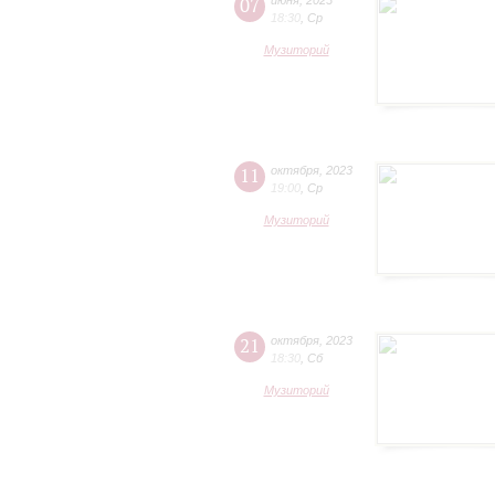
07
июня
,
2023
18:30
,
Ср
Музиторий
11
октября
,
2023
19:00
,
Ср
Музиторий
21
октября
,
2023
18:30
,
Сб
Музиторий