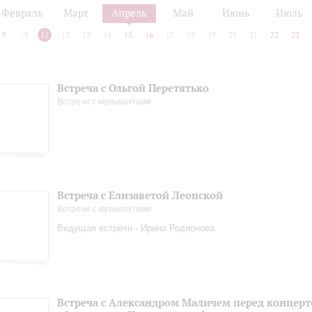
Февраль
Март
Апрель
Май
Июнь
Июль
9
10
11
12
13
14
15
16
17
18
19
20
21
22
23
Встреча с Ольгой Перетятько
Встречи с музыкантами
Встреча с Елизаветой Леонской
Встречи с музыкантами
Ведущая встречи - Ирина Родионова
Встреча с Александром Маличем перед концер