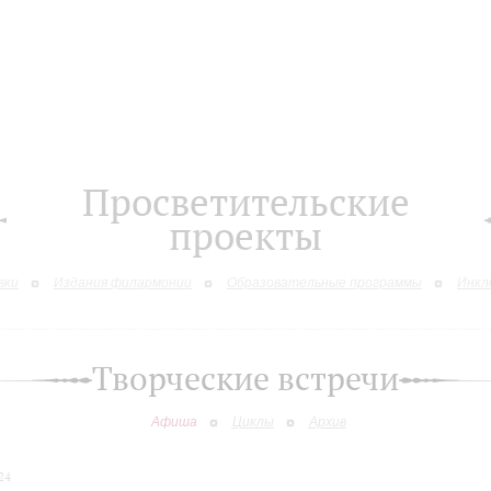
Просветительские
проекты
вки
Издания филармонии
Образовательные программы
Инкл
Творческие встречи
Афиша
Циклы
Архив
24