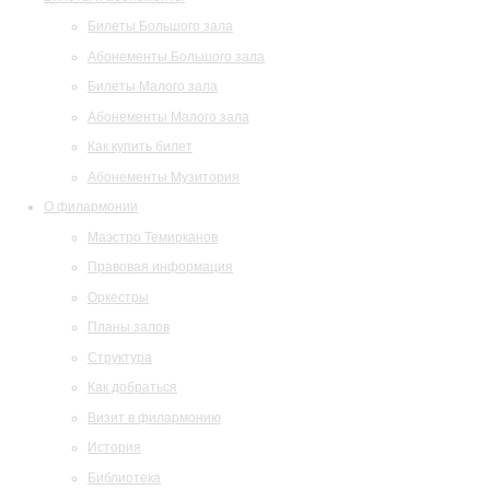
Билеты Большого зала
Абонементы Большого зала
Билеты Малого зала
Абонементы Малого зала
Как купить билет
Абонементы Музитория
О филармонии
Маэстро Темирканов
Правовая информация
Оркестры
Планы залов
Структура
Как добраться
Визит в филармонию
История
Библиотека