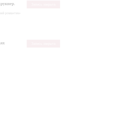
рукнер.
Запись закрыта
кий романтик»
ках
Запись закрыта