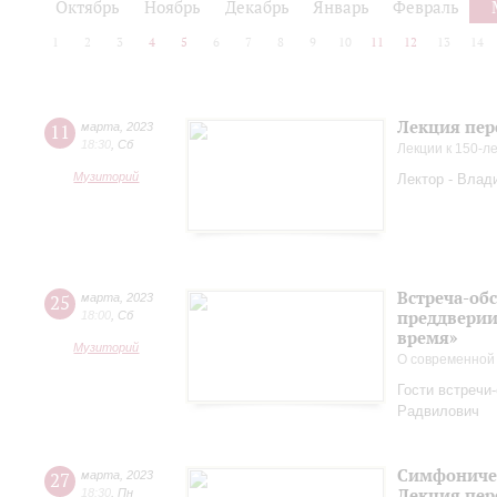
Октябрь
Ноябрь
Декабрь
Январь
Февраль
1
2
3
4
5
6
7
8
9
10
11
12
13
14
Лекция пер
11
марта
,
2023
18:30
,
Сб
Лекции к 150-л
Музиторий
Лектор - Влад
Встреча-обс
25
марта
,
2023
преддверии
18:00
,
Сб
время»
Музиторий
О современной
Гости встречи
Радвилович
Симфоничес
27
марта
,
2023
Лекция пер
18:30
,
Пн