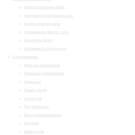
Билеты Большого зала
Абонементы Большого зала
Билеты Малого зала
Абонементы Малого зала
Как купить билет
Абонементы Музитория
О филармонии
Маэстро Темирканов
Правовая информация
Оркестры
Планы залов
Структура
Как добраться
Визит в филармонию
История
Библиотека