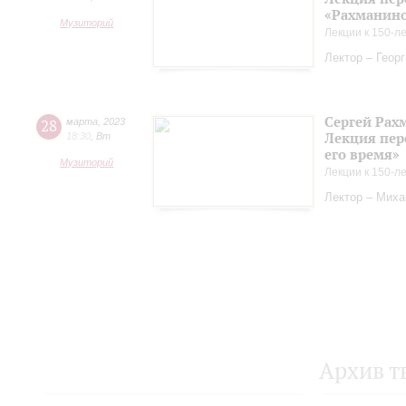
«Рахманинов
Музиторий
Лекции к 150-л
Лектор – Геор
Сергей Рах
28
марта
,
2023
Лекция пер
18:30
,
Вт
его время»
Музиторий
Лекции к 150-л
Лектор – Миха
Архив т