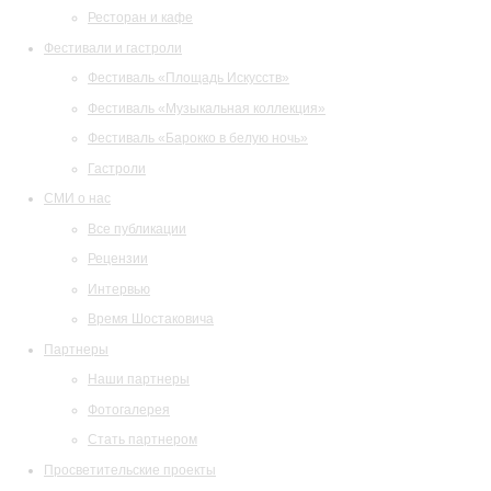
Ресторан и кафе
Фестивали и гастроли
Фестиваль «Площадь Искусств»
Фестиваль «Музыкальная коллекция»
Фестиваль «Барокко в белую ночь»
Гастроли
СМИ о нас
Все публикации
Рецензии
Интервью
Время Шостаковича
Партнеры
Наши партнеры
Фотогалерея
Стать партнером
Просветительские проекты