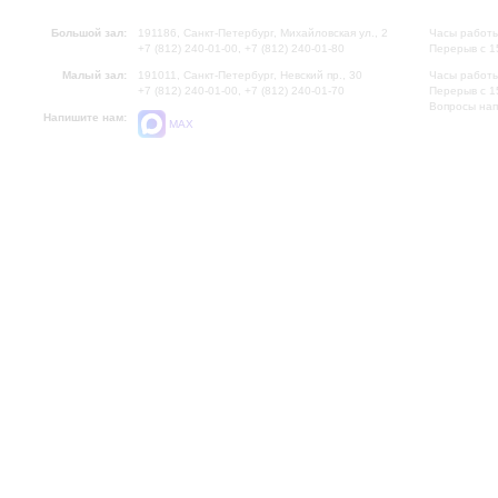
Большой зал:
191186, Санкт-Петербург, Михайловская ул., 2
Часы работы
+7 (812) 240-01-00, +7 (812) 240-01-80
Перерыв с 1
Малый зал:
191011, Санкт-Петербург, Невский пр., 30
Часы работы
+7 (812) 240-01-00, +7 (812) 240-01-70
Перерыв с 1
Вопросы на
Напишите нам:
MAX