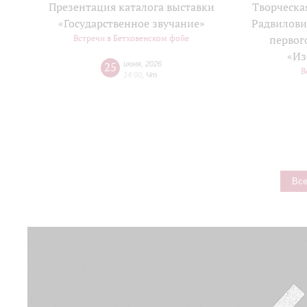
Презентация каталога выставки
Творческа
«Государственное звучание»
Радвилови
Встречи в Бетховенском фойе
первог
«Из
25
июня
,
2026
В
14:00
,
Чт
Все