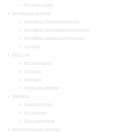
Ресторан и кафе
Фестивали и гастроли
Фестиваль «Площадь Искусств»
Фестиваль «Музыкальная коллекция»
Фестиваль «Барокко в белую ночь»
Гастроли
СМИ о нас
Все публикации
Рецензии
Интервью
Время Шостаковича
Партнеры
Наши партнеры
Фотогалерея
Стать партнером
Просветительские проекты