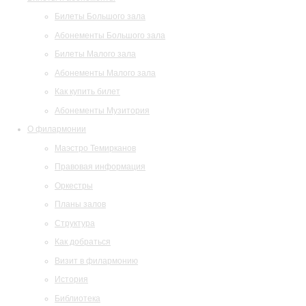
Билеты Большого зала
Абонементы Большого зала
Билеты Малого зала
Абонементы Малого зала
Как купить билет
Абонементы Музитория
О филармонии
Маэстро Темирканов
Правовая информация
Оркестры
Планы залов
Структура
Как добраться
Визит в филармонию
История
Библиотека