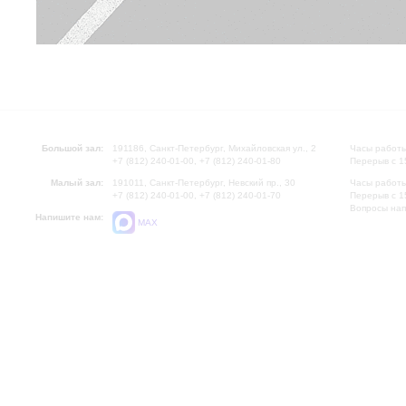
Большой зал:
191186, Санкт-Петербург, Михайловская ул., 2
Часы работы
+7 (812) 240-01-00, +7 (812) 240-01-80
Перерыв с 1
Малый зал:
191011, Санкт-Петербург, Невский пр., 30
Часы работы
+7 (812) 240-01-00, +7 (812) 240-01-70
Перерыв с 1
Вопросы на
Напишите нам:
MAX