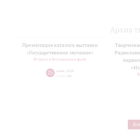
Архив т
Презентация каталога выставки
Творческа
«Государственное звучание»
Радвилови
Встречи в Бетховенском фойе
первог
«Из
25
июня
,
2026
В
14:00
,
Чт
Все