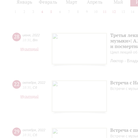
Январь
Февраль
Март
Апрель
Май
1
2
3
4
5
6
7
8
9
10
11
12
13
14
Третья лек
28
июня
,
2022
музыки»| А.
18:30
,
Вт
и посмертн
Музиторий
Цикл лекций об
Лектор - Влад
Встреча с 
22
октября
,
2022
18:30
,
Сб
Встречи с музы
Музиторий
Встреча с 
29
октября
,
2022
18:30
,
Сб
Встречи с музы