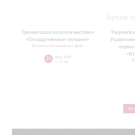
Архив т
Презентация каталога выставки
Творческа
«Государственное звучание»
Радвилови
Встречи в Бетховенском фойе
первог
«Из
25
июня
,
2026
В
14:00
,
Чт
Все