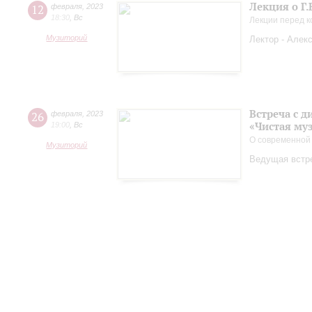
Лекция о Г.
12
февраля
,
2023
18:30
,
Вс
Лекции перед 
Музиторий
Лектор - Алек
Встреча с 
26
февраля
,
2023
«Чистая му
19:00
,
Вс
О современной
Музиторий
Ведущая встр