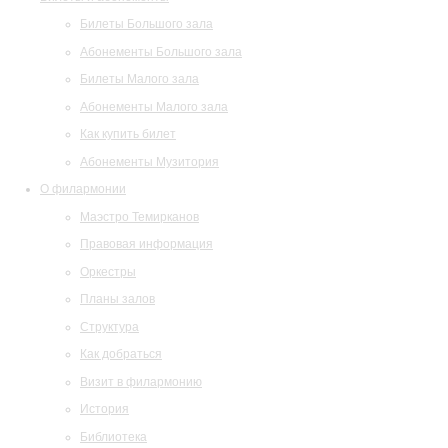
Билеты Большого зала
Абонементы Большого зала
Билеты Малого зала
Абонементы Малого зала
Как купить билет
Абонементы Музитория
О филармонии
Маэстро Темирканов
Правовая информация
Оркестры
Планы залов
Структура
Как добраться
Визит в филармонию
История
Библиотека