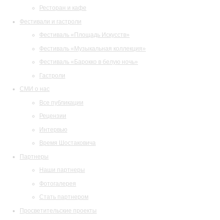
Ресторан и кафе
Фестивали и гастроли
Фестиваль «Площадь Искусств»
Фестиваль «Музыкальная коллекция»
Фестиваль «Барокко в белую ночь»
Гастроли
СМИ о нас
Все публикации
Рецензии
Интервью
Время Шостаковича
Партнеры
Наши партнеры
Фотогалерея
Стать партнером
Просветительские проекты