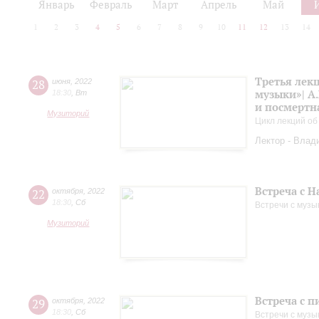
Январь
Февраль
Март
Апрель
Май
1
2
3
4
5
6
7
8
9
10
11
12
13
14
Третья лек
28
июня
,
2022
музыки»| А.
18:30
,
Вт
и посмертн
Музиторий
Цикл лекций об
Лектор - Влад
Встреча с 
22
октября
,
2022
18:30
,
Сб
Встречи с музы
Музиторий
Встреча с 
29
октября
,
2022
18:30
,
Сб
Встречи с музы