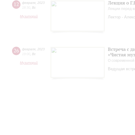
Лекция о Г.
12
февраля
,
2023
18:30
,
Вс
Лекции перед 
Музиторий
Лектор - Алек
Встреча с 
26
февраля
,
2023
«Чистая му
19:00
,
Вс
О современной
Музиторий
Ведущая встр