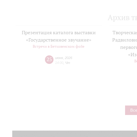
Архив т
Презентация каталога выставки
Творческа
«Государственное звучание»
Радвилови
Встречи в Бетховенском фойе
первог
«Из
25
июня
,
2026
В
14:00
,
Чт
Все