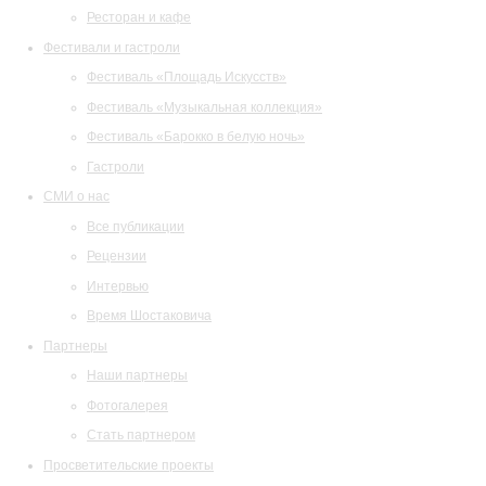
Ресторан и кафе
Фестивали и гастроли
Фестиваль «Площадь Искусств»
Фестиваль «Музыкальная коллекция»
Фестиваль «Барокко в белую ночь»
Гастроли
СМИ о нас
Все публикации
Рецензии
Интервью
Время Шостаковича
Партнеры
Наши партнеры
Фотогалерея
Стать партнером
Просветительские проекты