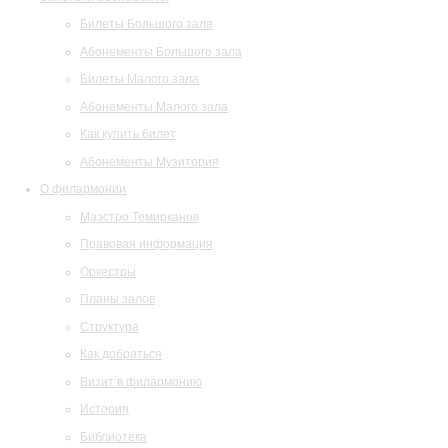
Билеты Большого зала
Абонементы Большого зала
Билеты Малого зала
Абонементы Малого зала
Как купить билет
Абонементы Музитория
О филармонии
Маэстро Темирканов
Правовая информация
Оркестры
Планы залов
Структура
Как добраться
Визит в филармонию
История
Библиотека