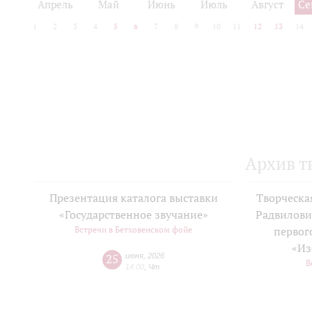
Апрель
Май
Июнь
Июль
Август
Се
1
2
3
4
5
6
7
8
9
10
11
12
13
14
Архив т
Презентация каталога выставки
Творческа
«Государственное звучание»
Радвилови
Встречи в Бетховенском фойе
первог
«Из
25
июня
,
2026
В
14:00
,
Чт