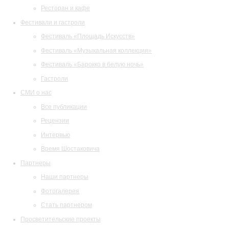
Ресторан и кафе
Фестивали и гастроли
Фестиваль «Площадь Искусств»
Фестиваль «Музыкальная коллекция»
Фестиваль «Барокко в белую ночь»
Гастроли
СМИ о нас
Все публикации
Рецензии
Интервью
Время Шостаковича
Партнеры
Наши партнеры
Фотогалерея
Стать партнером
Просветительские проекты