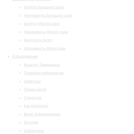
Билеты Большого зала
Абонементы Большого зала
Билеты Малого зала
Абонементы Малого зала
Как купить билет
Абонементы Музитория
О филармонии
Маэстро Темирканов
Правовая информация
Оркестры
Планы залов
Структура
Как добраться
Визит в филармонию
История
Библиотека