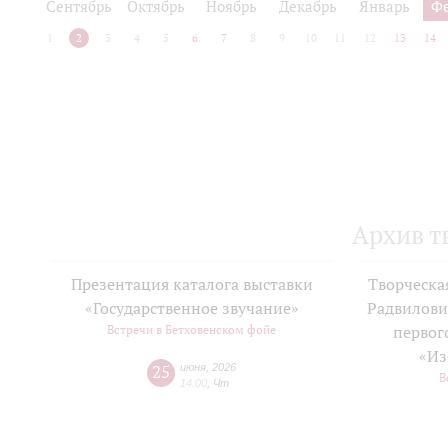
Сентябрь
Октябрь
Ноябрь
Декабрь
Январь
Ф
1
2
3
4
5
6
7
8
9
10
11
12
13
14
Архив т
Презентация каталога выставки
Творческа
«Государственное звучание»
Радвилови
Встречи в Бетховенском фойе
первог
«Из
25
июня
,
2026
В
14:00
,
Чт