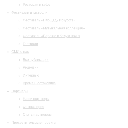
Ресторан и кафе
Фестивали и гастроли
Фестиваль «Площадь Искусств»
Фестиваль «Музыкальная коллекция»
Фестиваль «Барокко в белую ночь»
Гастроли
СМИ о нас
Все публикации
Рецензии
Интервью
Время Шостаковича
Партнеры
Наши партнеры
Фотогалерея
Стать партнером
Просветительские проекты