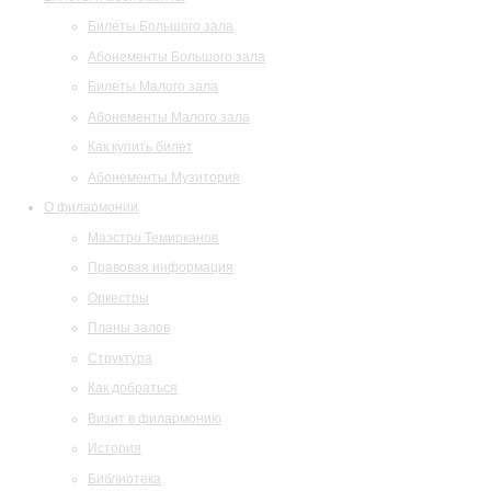
Билеты Большого зала
Абонементы Большого зала
Билеты Малого зала
Абонементы Малого зала
Как купить билет
Абонементы Музитория
О филармонии
Маэстро Темирканов
Правовая информация
Оркестры
Планы залов
Структура
Как добраться
Визит в филармонию
История
Библиотека