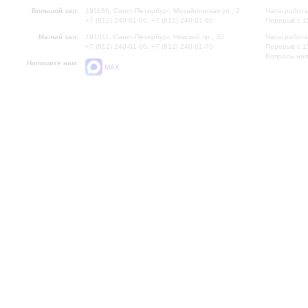
Большой зал:
191186, Санкт-Петербург, Михайловская ул., 2
Часы работы
+7 (812) 240-01-00, +7 (812) 240-01-80
Перерыв с 1
Малый зал:
191011, Санкт-Петербург, Невский пр., 30
Часы работы
+7 (812) 240-01-00, +7 (812) 240-01-70
Перерыв с 1
Вопросы на
Напишите нам:
MAX