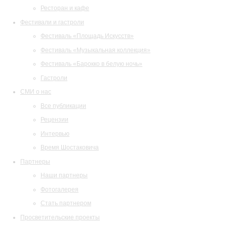
Ресторан и кафе
Фестивали и гастроли
Фестиваль «Площадь Искусств»
Фестиваль «Музыкальная коллекция»
Фестиваль «Барокко в белую ночь»
Гастроли
СМИ о нас
Все публикации
Рецензии
Интервью
Время Шостаковича
Партнеры
Наши партнеры
Фотогалерея
Стать партнером
Просветительские проекты