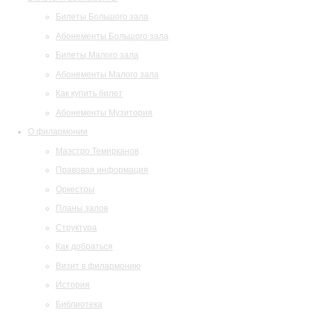
Билеты Большого зала
Абонементы Большого зала
Билеты Малого зала
Абонементы Малого зала
Как купить билет
Абонементы Музитория
О филармонии
Маэстро Темирканов
Правовая информация
Оркестры
Планы залов
Структура
Как добраться
Визит в филармонию
История
Библиотека