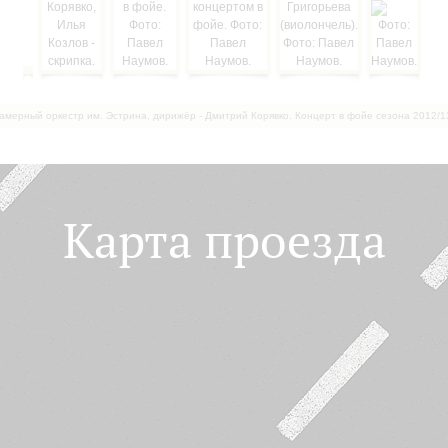
амерный оркестр им. Эстрина, дирижёр - Дмитрий Корявко. Концерт в фойе сезона 2012/1
Карта проезда