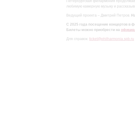
Петербургская филармония продолжает 
любимую камерную музыку и рассказыва
Ведущий проекта – Дмитрий Петров.
На
С 2025 года посещение концертов в
Билеты можно приобрести на
официа
Для справок:
ticket@philharmonia.spb.ru