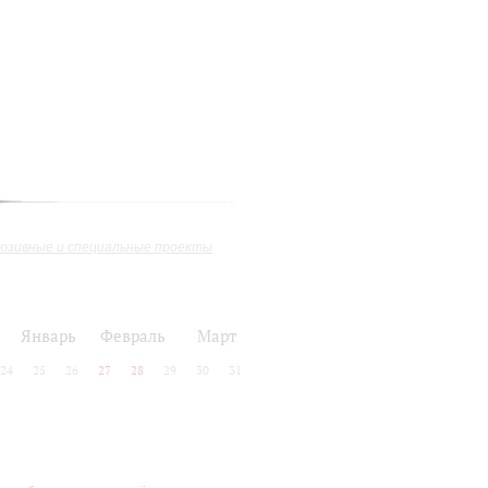
юзивные и специальные проекты
Январь
Февраль
Март
24
25
26
27
28
29
30
31