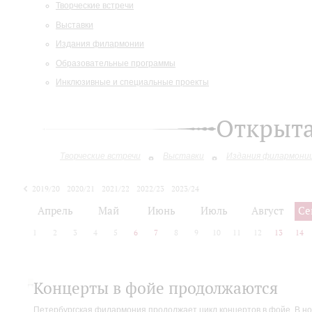
Творческие встречи
Выставки
Издания филармонии
Образовательные программы
Инклюзивные и специальные проекты
Открыт
Творческие встречи
Выставки
Издания филармони
2019/20
2020/21
2021/22
2022/23
2023/24
2024/25
Апрель
Май
Июнь
Июль
Август
Се
1
2
3
4
5
6
7
8
9
10
11
12
13
14
Концерты в фойе продолжаются
Петербургская филармония продолжает цикл концертов в фойе. В но