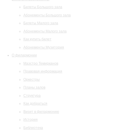
Билеты Большого зала
Абонементы Большого зала
Билеты Малого зала
Абонементы Малого зала
Как купить билет
Абонементы Музитория
О филармонии
Маэстро Темирканов
Правовая информация
Оркестры
Планы залов
Структура
Как добраться
Визит в филармонию
История
Библиотека