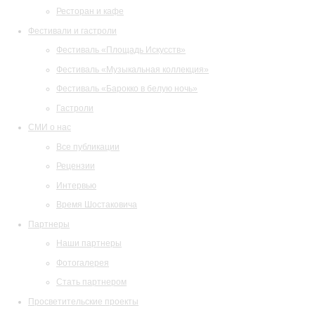
Ресторан и кафе
Фестивали и гастроли
Фестиваль «Площадь Искусств»
Фестиваль «Музыкальная коллекция»
Фестиваль «Барокко в белую ночь»
Гастроли
СМИ о нас
Все публикации
Рецензии
Интервью
Время Шостаковича
Партнеры
Наши партнеры
Фотогалерея
Стать партнером
Просветительские проекты