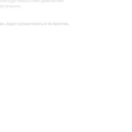
ов будут играть в своё удовольствие
ертов выше).
ия»
, будет осуществляться по билетам.