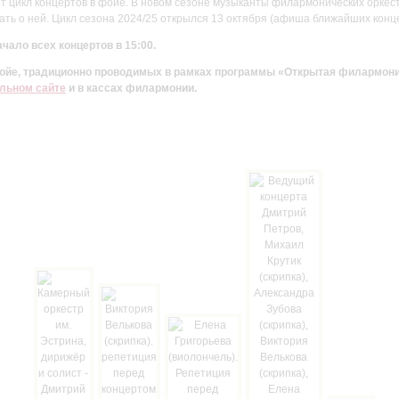
цикл концертов в фойе. В новом сезоне музыканты филармонических оркестр
ть о ней. Цикл сезона 2024/25 открылся 13 октября (афиша ближайших конц
чало всех концертов в 15:00.
 фойе, традиционно проводимых в рамках программы «Открытая филармон
льном сайте
и в кассах филармонии.