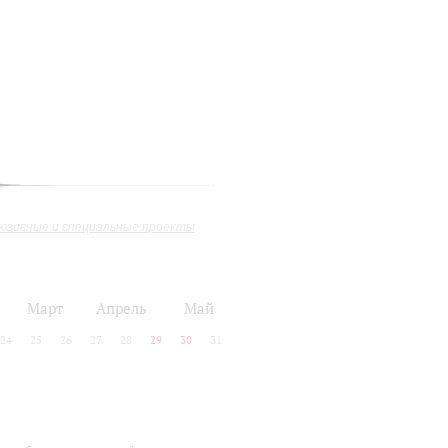
юзивные и специальные проекты
Март
Апрель
Май
24
25
26
27
28
29
30
31