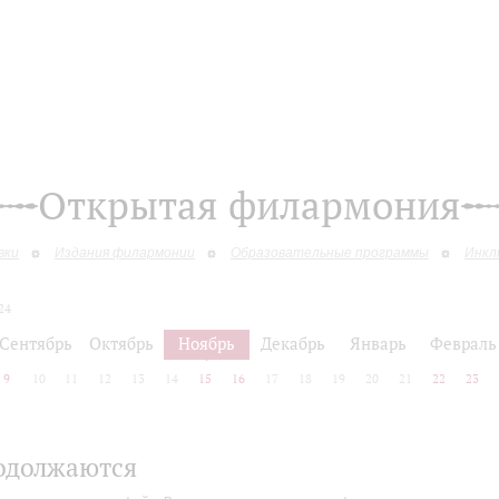
Открытая филармония
вки
Издания филармонии
Образовательные программы
Инкл
24
Сентябрь
Октябрь
Ноябрь
Декабрь
Январь
Февраль
9
10
11
12
13
14
15
16
17
18
19
20
21
22
23
одолжаются