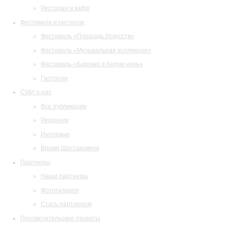
Ресторан и кафе
Фестивали и гастроли
Фестиваль «Площадь Искусств»
Фестиваль «Музыкальная коллекция»
Фестиваль «Барокко в белую ночь»
Гастроли
СМИ о нас
Все публикации
Рецензии
Интервью
Время Шостаковича
Партнеры
Наши партнеры
Фотогалерея
Стать партнером
Просветительские проекты