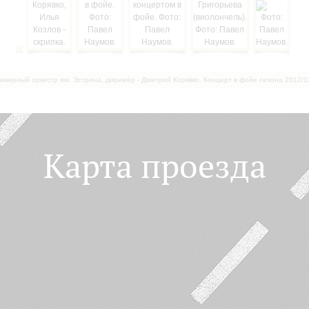
амерный оркестр им. Эстрина, дирижёр - Дмитрий Корявко. Концерт в фойе сезона 2012/1
Карта проезда