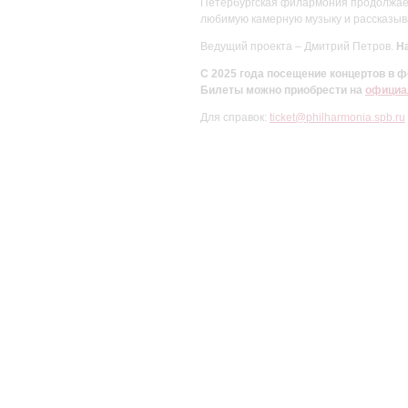
Петербургская филармония продолжает 
любимую камерную музыку и рассказыва
Ведущий проекта – Дмитрий Петров.
На
С 2025 года посещение концертов в
Билеты можно приобрести на
официа
Для справок:
ticket@philharmonia.spb.ru