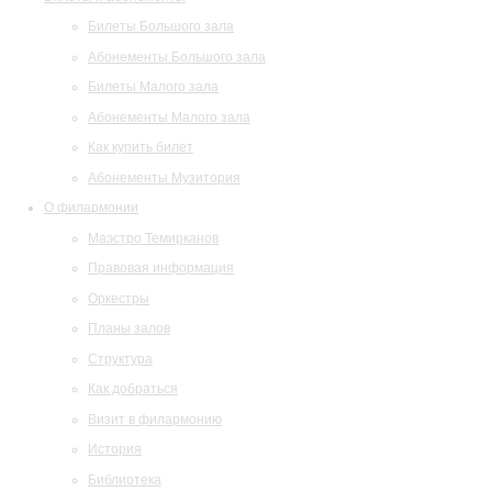
Билеты Большого зала
Абонементы Большого зала
Билеты Малого зала
Абонементы Малого зала
Как купить билет
Абонементы Музитория
О филармонии
Маэстро Темирканов
Правовая информация
Оркестры
Планы залов
Структура
Как добраться
Визит в филармонию
История
Библиотека