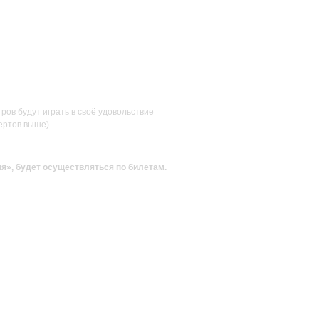
ов будут играть в своё удовольствие
ертов выше).
ия»
, будет осуществляться по билетам.