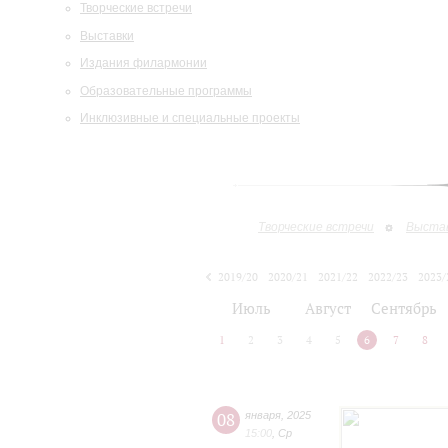
Творческие встречи
Выставки
Издания филармонии
Образовательные программы
Инклюзивные и специальные проекты
Творческие встречи
Выста
2019/20
2020/21
2021/22
2022/23
2023/
2024/25
Июль
Август
Сентябрь
1
2
3
4
5
6
7
8
08
января
,
2025
15:00
,
Ср