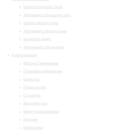
Билеты Большого зала
Абонементы Большого зала
Билеты Малого зала
Абонементы Малого зала
Как купить билет
Абонементы Музитория
О филармонии
Маэстро Темирканов
Правовая информация
Оркестры
Планы залов
Структура
Как добраться
Визит в филармонию
История
Библиотека