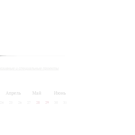
юзивные и специальные проекты
Апрель
Май
Июнь
24
25
26
27
28
29
30
31