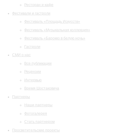
Ресторан и кафе
Фестивали и гастроли
Фестиваль «Площадь Искусств»
Фестиваль «Музыкальная коллекция»
Фестиваль «Барокко в белую ночь»
Гастроли
СМИ о нас
Все публикации
Рецензии
Интервью
Время Шостаковича
Партнеры
Наши партнеры
Фотогалерея
Стать партнером
Просветительские проекты