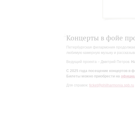
Концерты в фойе пр
Петербургская филармония продолжает 
любимую камерную музыку и рассказыва
Ведущий проекта – Дмитрий Петров.
На
С 2025 года посещение концертов в
Билеты можно приобрести на
официа
Для справок:
ticket@philharmonia.spb.ru