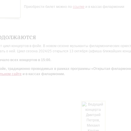
Приобрести билет можно по
ссылке
и в кассах филармонии
одолжаются
цикл концертов в фойе. В новом сезоне музыканты филармонических оркестр
ть о ней. Цикл сезона 2024/25 открылся 13 октября (афиша ближайших конц
чало всех концертов в 15:00.
 фойе, традиционно проводимых в рамках программы «Открытая филармон
льном сайте
и в кассах филармонии.