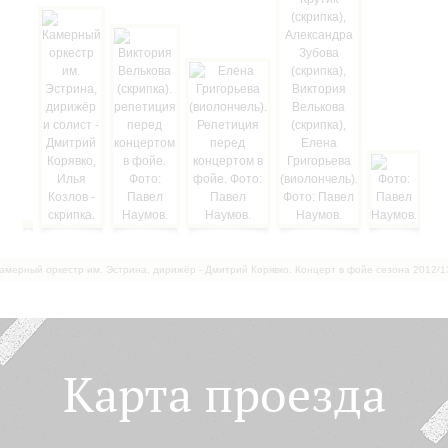
амерный оркестр им. Эстрина, дирижёр - Дмитрий Корявко. Концерт в фойе сезона 2012/1
Карта проезда