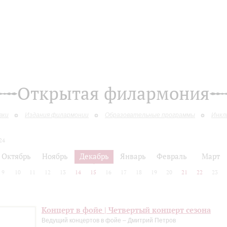
Открытая филармония
вки
Издания филармонии
Образовательные программы
Инкл
24
Октябрь
Ноябрь
Декабрь
Январь
Февраль
Март
9
10
11
12
13
14
15
16
17
18
19
20
21
22
23
Концерт в фойе | Четвертый концерт сезона
Ведущий концертов в фойе – Дмитрий Петров