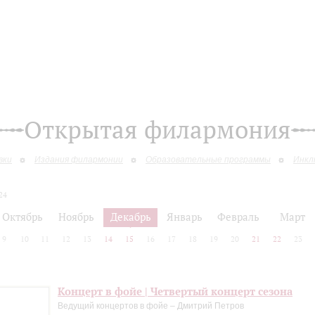
Открытая филармония
вки
Издания филармонии
Образовательные программы
Инкл
24
Октябрь
Ноябрь
Декабрь
Январь
Февраль
Март
9
10
11
12
13
14
15
16
17
18
19
20
21
22
23
Концерт в фойе | Четвертый концерт сезона
Ведущий концертов в фойе – Дмитрий Петров