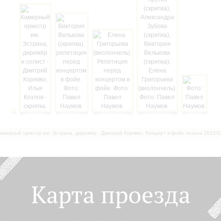
амерный оркестр им. Эстрина, дирижёр - Дмитрий Корявко. Концерт в фойе сезона 2012/1
Карта проезда