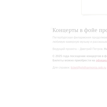
Концерты в фойе пр
Петербургская филармония продолжает 
любимую камерную музыку и рассказыва
Ведущий проекта – Дмитрий Петров.
На
С 2025 года посещение концертов в
Билеты можно приобрести на
официа
Для справок:
ticket@philharmonia.spb.ru