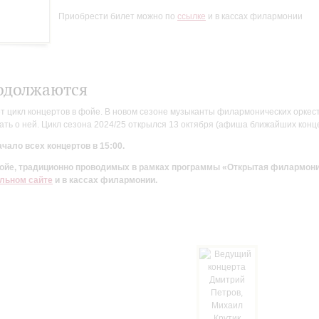
Приобрести билет можно по
ссылке
и в кассах филармонии
одолжаются
цикл концертов в фойе. В новом сезоне музыканты филармонических оркестр
ть о ней. Цикл сезона 2024/25 открылся 13 октября (афиша ближайших конц
чало всех концертов в 15:00.
 фойе, традиционно проводимых в рамках программы «Открытая филармон
льном сайте
и в кассах филармонии.