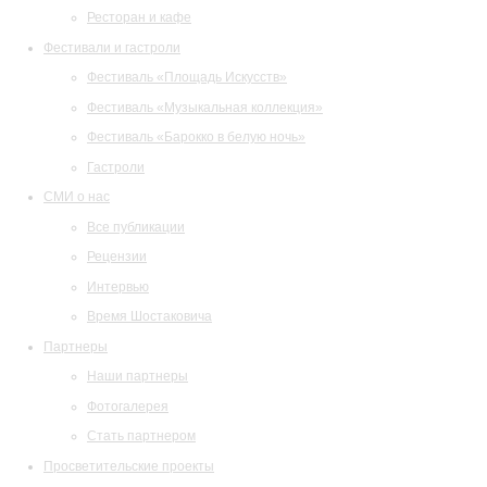
Ресторан и кафе
Фестивали и гастроли
Фестиваль «Площадь Искусств»
Фестиваль «Музыкальная коллекция»
Фестиваль «Барокко в белую ночь»
Гастроли
СМИ о нас
Все публикации
Рецензии
Интервью
Время Шостаковича
Партнеры
Наши партнеры
Фотогалерея
Стать партнером
Просветительские проекты