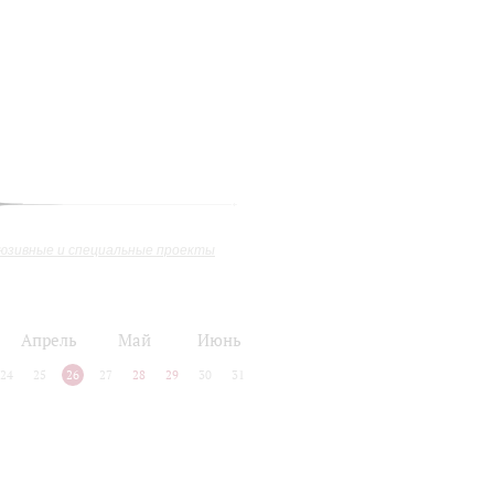
юзивные и специальные проекты
Апрель
Май
Июнь
24
25
26
27
28
29
30
31