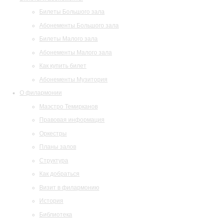
Билеты Большого зала
Абонементы Большого зала
Билеты Малого зала
Абонементы Малого зала
Как купить билет
Абонементы Музитория
О филармонии
Маэстро Темирканов
Правовая информация
Оркестры
Планы залов
Структура
Как добраться
Визит в филармонию
История
Библиотека