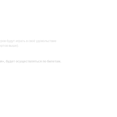
ов будут играть в своё удовольствие
ертов выше).
ия»
, будет осуществляться по билетам.