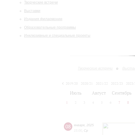
Творческие встречи
Выставки
Издания филармонии
Образовательные программы
Инклюзивные и специальные проекты
Творческие встречи
Выста
2019/20
2020/21
2021/22
2022/23
2023/
2024/25
Июль
Август
Сентябрь
1
2
3
4
5
6
7
8
08
января
,
2025
15:00
,
Ср