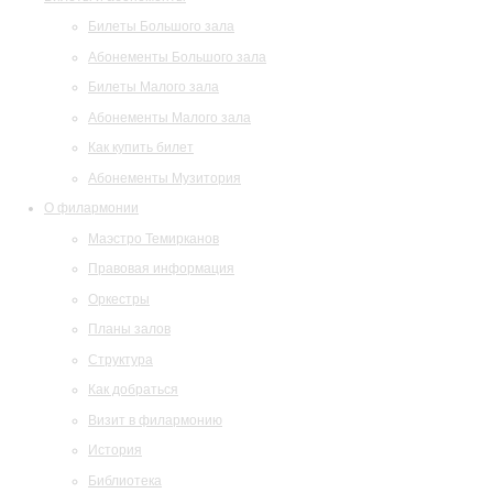
Билеты Большого зала
Абонементы Большого зала
Билеты Малого зала
Абонементы Малого зала
Как купить билет
Абонементы Музитория
О филармонии
Маэстро Темирканов
Правовая информация
Оркестры
Планы залов
Структура
Как добраться
Визит в филармонию
История
Библиотека