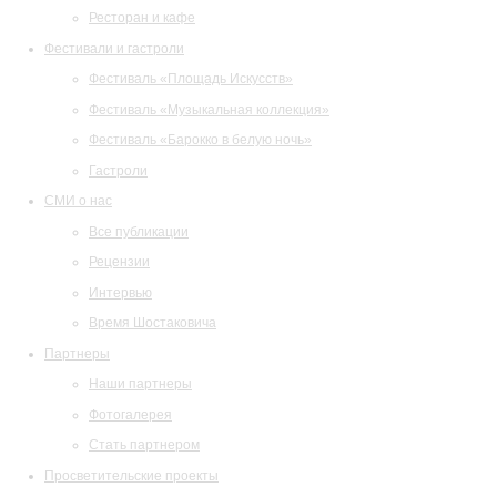
Ресторан и кафе
Фестивали и гастроли
Фестиваль «Площадь Искусств»
Фестиваль «Музыкальная коллекция»
Фестиваль «Барокко в белую ночь»
Гастроли
СМИ о нас
Все публикации
Рецензии
Интервью
Время Шостаковича
Партнеры
Наши партнеры
Фотогалерея
Стать партнером
Просветительские проекты