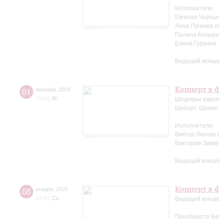
Исполнители:
Евгения Черны
Анна Пучкова с
Полина Козыри
Елена Гуркина
Ведущий конце
Концерт в ф
01
декабря
,
2024
15:00
,
Вс
Шедевры европ
Шуберт, Шуман,
Исполнители:
Виктор Лисняк 
Виктория Зими
Ведущий конце
Концерт в ф
08
января
,
2025
15:00
,
Ср
Ведущий конце
Приобрести би