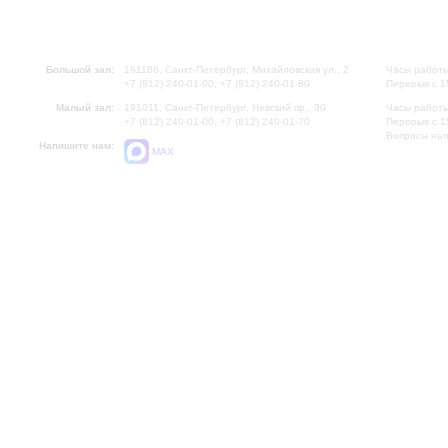
Большой зал:
191186, Санкт-Петербург, Михайловская ул., 2
Часы работы
+7 (812) 240-01-00, +7 (812) 240-01-80
Перерыв с 1
Малый зал:
191011, Санкт-Петербург, Невский пр., 30
Часы работы
+7 (812) 240-01-00, +7 (812) 240-01-70
Перерыв с 1
Вопросы на
Напишите нам:
MAX