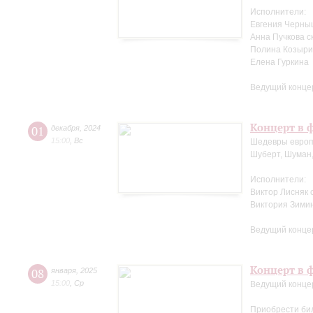
Исполнители:
Евгения Черны
Анна Пучкова с
Полина Козыри
Елена Гуркина
Ведущий конце
Концерт в ф
01
декабря
,
2024
15:00
,
Вс
Шедевры европ
Шуберт, Шуман,
Исполнители:
Виктор Лисняк 
Виктория Зими
Ведущий конце
Концерт в ф
08
января
,
2025
15:00
,
Ср
Ведущий конце
Приобрести би