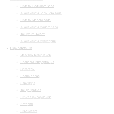
Билеты Большого зала
Абонементы Большого зала
Билеты Малого зала
Абонементы Малого зала
Как купить билет
Абонементы Музитория
О филармонии
Маэстро Темирканов
Правовая информация
Оркестры
Планы залов
Структура
Как добраться
Визит в филармонию
История
Библиотека