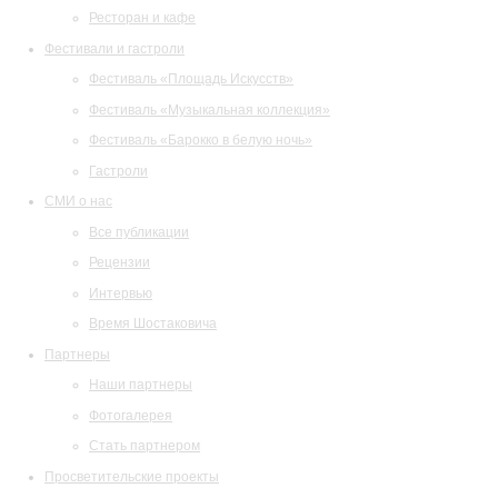
Ресторан и кафе
Фестивали и гастроли
Фестиваль «Площадь Искусств»
Фестиваль «Музыкальная коллекция»
Фестиваль «Барокко в белую ночь»
Гастроли
СМИ о нас
Все публикации
Рецензии
Интервью
Время Шостаковича
Партнеры
Наши партнеры
Фотогалерея
Стать партнером
Просветительские проекты