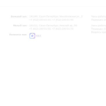
Большой зал:
191186, Санкт-Петербург, Михайловская ул., 2
Часы работы
+7 (812) 240-01-00, +7 (812) 240-01-80
Перерыв с 1
Малый зал:
191011, Санкт-Петербург, Невский пр., 30
Часы работы
+7 (812) 240-01-00, +7 (812) 240-01-70
Перерыв с 1
Вопросы на
Напишите нам:
MAX