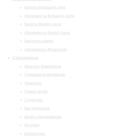
Билеты Большого зала
Абонементы Большого зала
Билеты Малого зала
Абонементы Малого зала
Как купить билет
Абонементы Музитория
О филармонии
Маэстро Темирканов
Правовая информация
Оркестры
Планы залов
Структура
Как добраться
Визит в филармонию
История
Библиотека