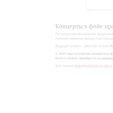
Концерты в фойе пр
Петербургская филармония продолжает 
любимую камерную музыку и рассказыва
Ведущий проекта – Дмитрий Петров.
На
С 2025 года посещение концертов в
Билеты можно приобрести на
официа
Для справок:
ticket@philharmonia.spb.ru