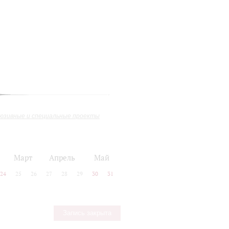
юзивные и специальные проекты
Март
Апрель
Май
24
25
26
27
28
29
30
31
Запись закрыта