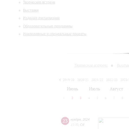
Творческие встречи
Выставки
Издания филармонии
Образовательные программы
Инклюзивные и специальные проекты
Творческие встречи
Выста
2019/20
2020/21
2021/22
2022/23
2023/
2024/25
Июнь
Июль
Август
1
2
3
4
5
6
7
8
23
ноября
,
2024
15:00
,
Сб