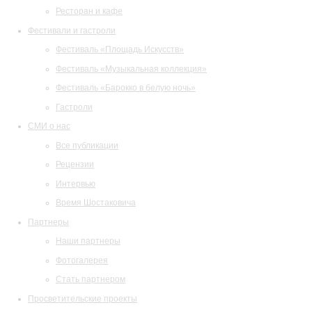
Ресторан и кафе
Фестивали и гастроли
Фестиваль «Площадь Искусств»
Фестиваль «Музыкальная коллекция»
Фестиваль «Барокко в белую ночь»
Гастроли
СМИ о нас
Все публикации
Рецензии
Интервью
Время Шостаковича
Партнеры
Наши партнеры
Фотогалерея
Стать партнером
Просветительские проекты