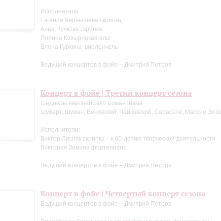
Исполнители:
Евгения Чернышева скрипка
Анна Пучкова скрипка
Полина Козырицкая альт
Елена Гуркина виолончель
Ведущий концертов в фойе – Дмитрий Петров
Концерт в фойе | Третий концерт сезона
Шедевры европейского романтизма
Шуберт, Шуман, Венявский, Чайковский, Сарасате, Массне Элг
Исполнители:
Виктор Лисняк скрипка – к 60-летию творческой деятельности
Виктория Зимина фортепиано
Ведущий концертов в фойе – Дмитрий Петров
Концерт в фойе | Четвертый концерт сезона
Ведущий концертов в фойе – Дмитрий Петров