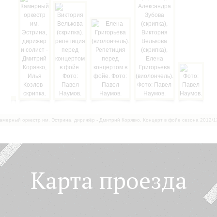
амерный оркестр им. Эстрина, дирижёр - Дмитрий Корявко. Концерт в фойе сезона 2012/1
Карта проезда