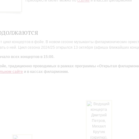
Приобрести билет можно по
ссылке
и в кассах филармонии
одолжаются
цикл концертов в фойе. В новом сезоне музыканты филармонических оркестр
ть о ней. Цикл сезона 2024/25 открылся 13 октября (афиша ближайших конц
чало всех концертов в 15:00.
 фойе, традиционно проводимых в рамках программы «Открытая филармон
льном сайте
и в кассах филармонии.