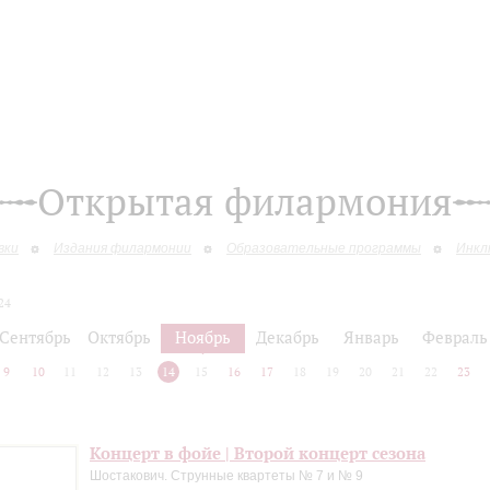
Открытая филармония
вки
Издания филармонии
Образовательные программы
Инкл
24
Сентябрь
Октябрь
Ноябрь
Декабрь
Январь
Февраль
9
10
11
12
13
14
15
16
17
18
19
20
21
22
23
Концерт в фойе | Второй концерт сезона
Шостакович. Струнные квартеты № 7 и № 9