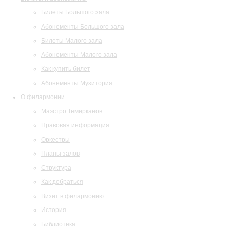
Билеты Большого зала
Абонементы Большого зала
Билеты Малого зала
Абонементы Малого зала
Как купить билет
Абонементы Музитория
О филармонии
Маэстро Темирканов
Правовая информация
Оркестры
Планы залов
Структура
Как добраться
Визит в филармонию
История
Библиотека