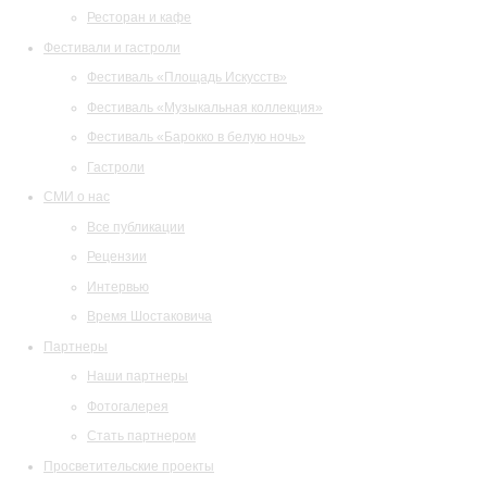
Ресторан и кафе
Фестивали и гастроли
Фестиваль «Площадь Искусств»
Фестиваль «Музыкальная коллекция»
Фестиваль «Барокко в белую ночь»
Гастроли
СМИ о нас
Все публикации
Рецензии
Интервью
Время Шостаковича
Партнеры
Наши партнеры
Фотогалерея
Стать партнером
Просветительские проекты