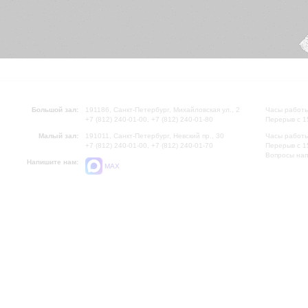
Большой зал:
191186, Санкт-Петербург, Михайловская ул., 2
Часы работы
+7 (812) 240-01-00, +7 (812) 240-01-80
Перерыв с 1
Малый зал:
191011, Санкт-Петербург, Невский пр., 30
Часы работы
+7 (812) 240-01-00, +7 (812) 240-01-70
Перерыв с 1
Вопросы на
Напишите нам:
MAX