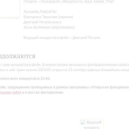
Гендель – Хальворсен, Мендельсон, Брух, Брамс, Пярт
Ансамбль PetroArTe:
Екатерина Тарасова (скрипка)
Дмитрий Петров (альт)
Анна Артёменко (фортепиано)
Ведущий концертов в фойе – Дмитрий Петров
одолжаются
цикл концертов в фойе. В новом сезоне музыканты филармонических оркестр
ть о ней. Цикл сезона 2024/25 открылся 13 октября (афиша ближайших конц
чало всех концертов в 15:00.
 фойе, традиционно проводимых в рамках программы «Открытая филармон
льном сайте
и в кассах филармонии.