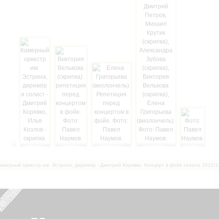
амерный оркестр им. Эстрина, дирижёр - Дмитрий Корявко. Концерт в фойе сезона 2012/1