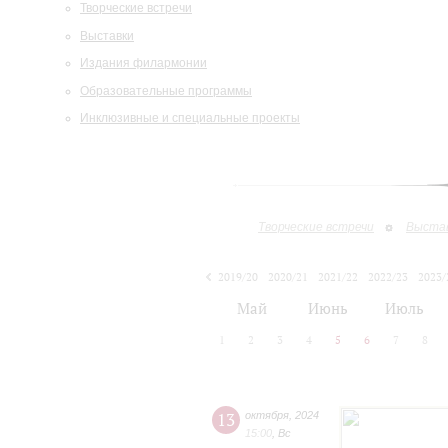
Творческие встречи
Выставки
Издания филармонии
Образовательные программы
Инклюзивные и специальные проекты
Творческие встречи
Выста
2019/20
2020/21
2021/22
2022/23
2023/
2024/25
Май
Июнь
Июль
1
2
3
4
5
6
7
8
13
октября
,
2024
15:00
,
Вс