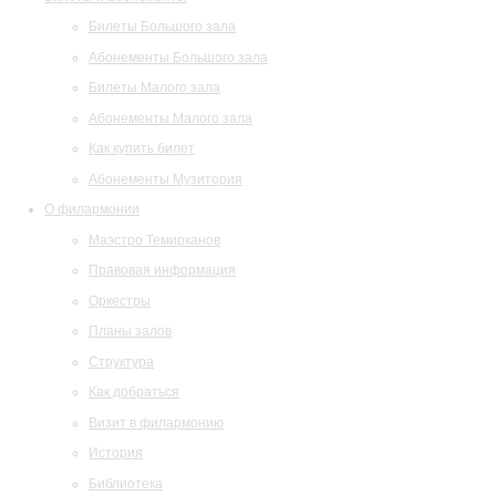
Билеты Большого зала
Абонементы Большого зала
Билеты Малого зала
Абонементы Малого зала
Как купить билет
Абонементы Музитория
О филармонии
Маэстро Темирканов
Правовая информация
Оркестры
Планы залов
Структура
Как добраться
Визит в филармонию
История
Библиотека