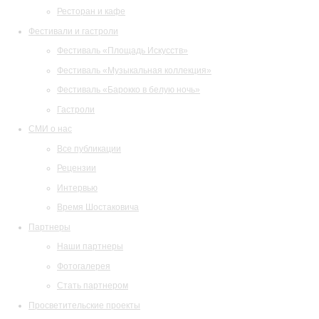
Ресторан и кафе
Фестивали и гастроли
Фестиваль «Площадь Искусств»
Фестиваль «Музыкальная коллекция»
Фестиваль «Барокко в белую ночь»
Гастроли
СМИ о нас
Все публикации
Рецензии
Интервью
Время Шостаковича
Партнеры
Наши партнеры
Фотогалерея
Стать партнером
Просветительские проекты