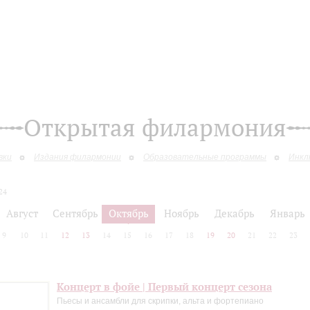
Открытая филармония
вки
Издания филармонии
Образовательные программы
Инкл
24
Август
Сентябрь
Октябрь
Ноябрь
Декабрь
Январь
9
10
11
12
13
14
15
16
17
18
19
20
21
22
23
Концерт в фойе | Первый концерт сезона
Пьесы и ансамбли для скрипки, альта и фортепиано