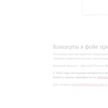
Концерты в фойе пр
Петербургская филармония продолжает 
любимую камерную музыку и рассказыва
Ведущий проекта – Дмитрий Петров.
На
С 2025 года посещение концертов в
Билеты можно приобрести на
официа
Для справок:
ticket@philharmonia.spb.ru