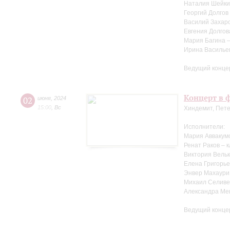
Наталия Шейки
Георгий Долгов
Василий Захаро
Евгения Долгов
Мария Багина 
Ирина Василье
Ведущий конце
Концерт в ф
02
июня
,
2024
15:00
,
Вс
Хиндемит, Пете
Исполнители:
Мария Аввакум
Ренат Раков – 
Виктория Вельк
Елена Григорье
Энвер Махаури
Михаил Селиве
Александра Ме
Ведущий конце