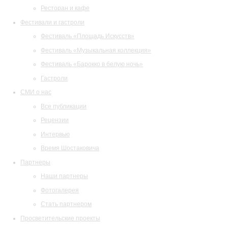
Ресторан и кафе
Фестивали и гастроли
Фестиваль «Площадь Искусств»
Фестиваль «Музыкальная коллекция»
Фестиваль «Барокко в белую ночь»
Гастроли
СМИ о нас
Все публикации
Рецензии
Интервью
Время Шостаковича
Партнеры
Наши партнеры
Фотогалерея
Стать партнером
Просветительские проекты