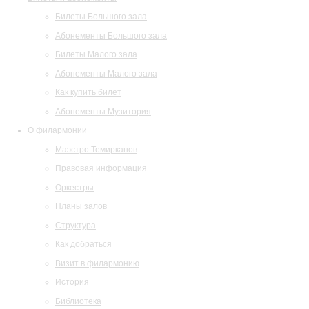
Билеты Большого зала
Абонементы Большого зала
Билеты Малого зала
Абонементы Малого зала
Как купить билет
Абонементы Музитория
О филармонии
Маэстро Темирканов
Правовая информация
Оркестры
Планы залов
Структура
Как добраться
Визит в филармонию
История
Библиотека