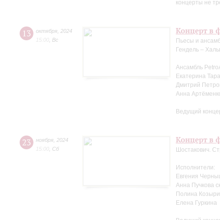
концерты не тр
Концерт в 
13
октября
,
2024
15:00
,
Вс
Пьесы и ансамб
Гендель – Халь
Ансамбль Petro
Екатерина Тара
Дмитрий Петров
Анна Артёменк
Ведущий конце
Концерт в ф
23
ноября
,
2024
15:00
,
Сб
Шостакович. Ст
Исполнители:
Евгения Черны
Анна Пучкова с
Полина Козыри
Елена Гуркина