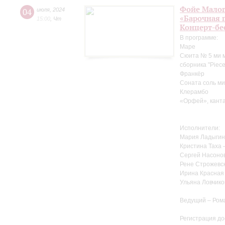
Фойе Малог
04
июля
,
2024
«Барочная 
15:00
,
Чт
Концерт-бе
В программе:
Маре
Сюита № 5 ми м
сборника "Pieces
Франкёр
Соната соль ми
Клерамбо
«Орфей», канта
Исполнители:
Мария Ладыгин
Кристина Таха 
Сергей Насоно
Рене Строжевск
Ирина Красная 
Ульяна Ловчико
Ведущий – Ром
Регистрация до