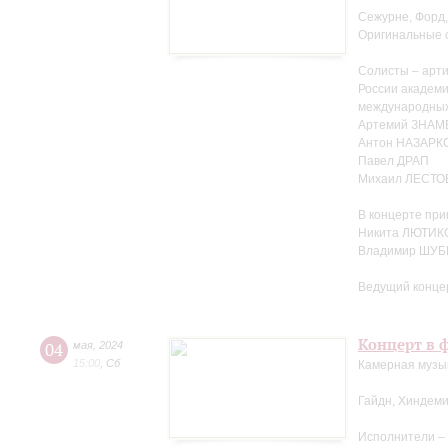
Сежурне, Форд,
Оригинальные 
Солисты – арти
России академ
международных
Артемий ЗНА
Антон НАЗАРК
Павел ДРАП
Михаил ЛЕСТО
В концерте при
Никита ЛЮТИКО
Владимир ШУБ
Ведущий конце
Концерт в ф
04
мая
,
2024
15:00
,
Сб
Камерная музыка
Гайдн, Хиндеми
Исполнители –