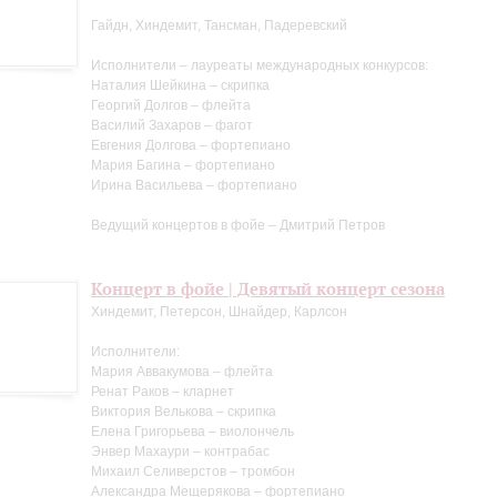
Гайдн, Хиндемит, Тансман, Падеревский
Исполнители – лауреаты международных конкурсов:
Наталия Шейкина – скрипка
Георгий Долгов – флейта
Василий Захаров – фагот
Евгения Долгова – фортепиано
Мария Багина – фортепиано
Ирина Васильева – фортепиано
Ведущий концертов в фойе – Дмитрий Петров
Концерт в фойе | Девятый концерт сезона
Хиндемит, Петерсон, Шнайдер, Карлсон
Исполнители:
Мария Аввакумова – флейта
Ренат Раков – кларнет
Виктория Велькова – скрипка
Елена Григорьева – виолончель
Энвер Махаури – контрабас
Михаил Селиверстов – тромбон
Александра Мещерякова – фортепиано