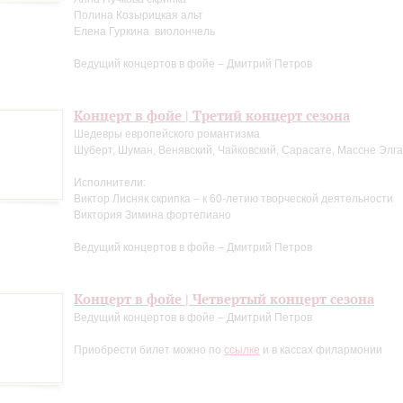
Полина Козырицкая альт
Елена Гуркина виолончель
Ведущий концертов в фойе – Дмитрий Петров
Концерт в фойе | Третий концерт сезона
Шедевры европейского романтизма
Шуберт, Шуман, Венявский, Чайковский, Сарасате, Массне Элг
Исполнители:
Виктор Лисняк скрипка – к 60-летию творческой деятельности
Виктория Зимина фортепиано
Ведущий концертов в фойе – Дмитрий Петров
Концерт в фойе | Четвертый концерт сезона
Ведущий концертов в фойе – Дмитрий Петров
Приобрести билет можно по
ссылке
и в кассах филармонии