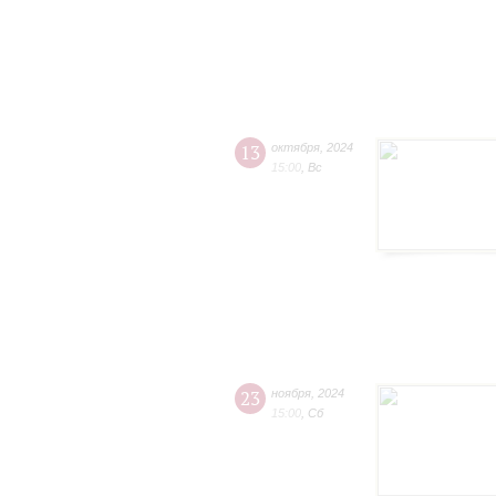
13
октября
,
2024
15:00
,
Вс
23
ноября
,
2024
15:00
,
Сб