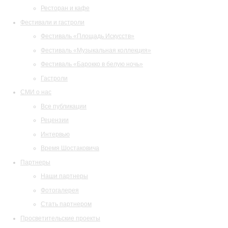
Ресторан и кафе
Фестивали и гастроли
Фестиваль «Площадь Искусств»
Фестиваль «Музыкальная коллекция»
Фестиваль «Барокко в белую ночь»
Гастроли
СМИ о нас
Все публикации
Рецензии
Интервью
Время Шостаковича
Партнеры
Наши партнеры
Фотогалерея
Стать партнером
Просветительские проекты