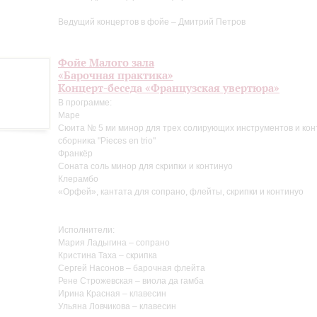
Ведущий концертов в фойе – Дмитрий Петров
Фойе Малого зала
«Барочная практика»
Концерт-беседа «Французская увертюра»
В программе:
Маре
Сюита № 5 ми минор для трех солирующих инструментов и кон
сборника "Pieces en trio"
Франкёр
Соната соль минор для скрипки и континуо
Клерамбо
«Орфей», кантата для сопрано, флейты, скрипки и континуо
Исполнители:
Мария Ладыгина – сопрано
Кристина Таха – скрипка
Сергей Насонов – барочная флейта
Рене Строжевская – виола да гамба
Ирина Красная – клавесин
Ульяна Ловчикова – клавесин