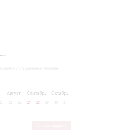
юзивные и специальные проекты
Август
Сентябрь
Октябрь
24
25
26
27
28
29
30
31
Запись закрыта