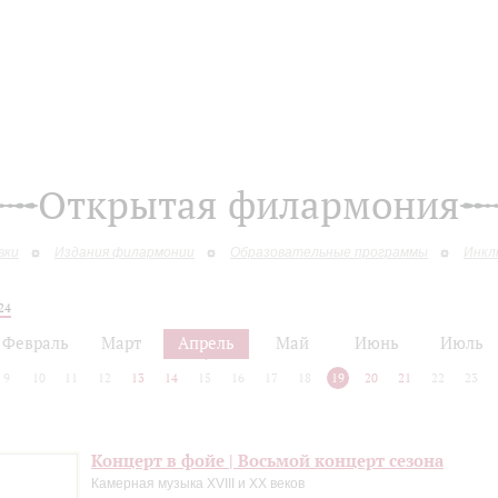
Открытая филармония
вки
Издания филармонии
Образовательные программы
Инкл
24
Февраль
Март
Апрель
Май
Июнь
Июль
9
10
11
12
13
14
15
16
17
18
19
20
21
22
23
Концерт в фойе | Восьмой концерт сезона
Камерная музыка XVIII и XX веков