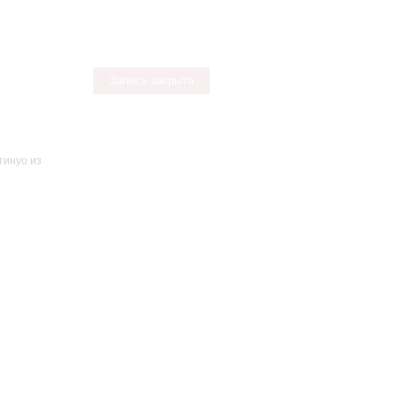
Запись закрыта
тинуо из