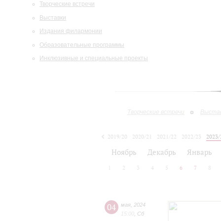
Творческие встречи
Выставки
Издания филармонии
Образовательные программы
Инклюзивные и специальные проекты
Творческие встречи
Выста
2019/20
2020/21
2021/22
2022/23
2023/
2024/25
Ноябрь
Декабрь
Январь
1
2
3
4
5
6
7
8
04
мая
,
2024
15:00
,
Сб