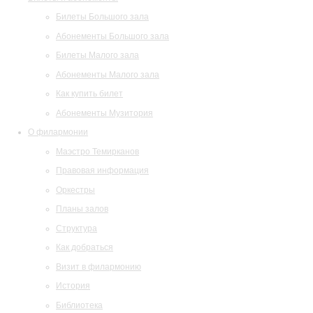
Билеты Большого зала
Абонементы Большого зала
Билеты Малого зала
Абонементы Малого зала
Как купить билет
Абонементы Музитория
О филармонии
Маэстро Темирканов
Правовая информация
Оркестры
Планы залов
Структура
Как добраться
Визит в филармонию
История
Библиотека