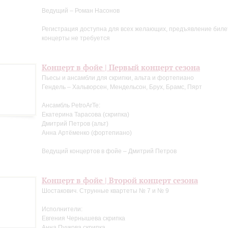
Ведущий – Роман Насонов
Регистрация доступна для всех желающих, предъявление биле
концерты не требуется
Концерт в фойе | Первый концерт сезона
Пьесы и ансамбли для скрипки, альта и фортепиано
Гендель – Хальворсен, Мендельсон, Брух, Брамс, Пярт
Ансамбль PetroArTe:
Екатерина Тарасова (скрипка)
Дмитрий Петров (альт)
Анна Артёменко (фортепиано)
Ведущий концертов в фойе – Дмитрий Петров
Концерт в фойе | Второй концерт сезона
Шостакович. Струнные квартеты № 7 и № 9
Исполнители:
Евгения Чернышева скрипка
Анна Пучкова скрипка