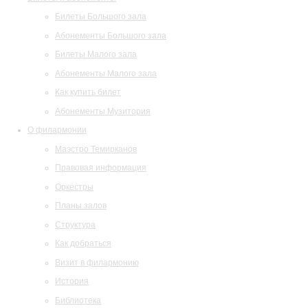
Билеты Большого зала
Абонементы Большого зала
Билеты Малого зала
Абонементы Малого зала
Как купить билет
Абонементы Музитория
О филармонии
Маэстро Темирканов
Правовая информация
Оркестры
Планы залов
Структура
Как добраться
Визит в филармонию
История
Библиотека