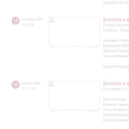
концерты не тр
Концерт в 
13
октября
,
2024
15:00
,
Вс
Пьесы и ансамб
Гендель – Халь
Ансамбль Petro
Екатерина Тара
Дмитрий Петров
Анна Артёменк
Ведущий конце
Концерт в ф
23
ноября
,
2024
15:00
,
Сб
Шостакович. Ст
Исполнители:
Евгения Черны
Анна Пучкова с
Полина Козыри
Елена Гуркина