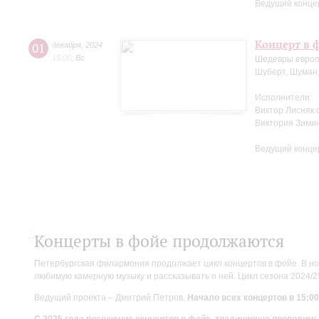
Ведущий конце
Концерт в ф
01
декабря
,
2024
15:00
,
Вс
Шедевры европ
Шуберт, Шуман,
Исполнители:
Виктор Лисняк 
Виктория Зими
Ведущий конце
Концерты в фойе продолжаются
Петербургская филармония продолжает цикл концертов в фойе. В но
любимую камерную музыку и рассказывать о ней. Цикл сезона 2024/
Ведущий проекта – Дмитрий Петров.
Начало всех концертов в 15:00
С 2025 года посещение концертов в фойе, традиционно проводи