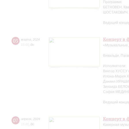
Программа:
БЕТХОВЕН. Кв
ШОСТАКОВИЧ. 
Ведущий концер
Концерт в ф
03
марта
,
2024
15:00
,
Вс
«Музыкальные 
Вивальди, Пага
Исполнители:
Виктор ХУССУ 
Илона-Мария Х
Даниил ИРАШИ
Зинаида БЕЛО
София МЕДИНЦ
Ведущий концер
Концерт в ф
07
апреля
,
2024
15:00
,
Вс
Камерная музы