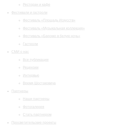
Ресторан и кафе
Фестивали и гастроли
Фестиваль «Площадь Искусств»
Фестиваль «Музыкальная коллекция»
Фестиваль «Барокко в белую ночь»
Гастроли
СМИ о нас
Все публикации
Рецензии
Интервью
Время Шостаковича
Партнеры
Наши партнеры
Фотогалерея
Стать партнером
Просветительские проекты