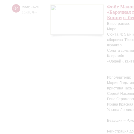
Фойе Малог
04
июля
,
2024
«Барочная 
15:00
,
Чт
Концерт-бе
В программе:
Маре
Сюита № 5 ми м
сборника "Pieces
Франкёр
Соната соль ми
Клерамбо
«Орфей», канта
Исполнители:
Мария Ладыгин
Кристина Таха 
Сергей Насоно
Рене Строжевск
Ирина Красная 
Ульяна Ловчико
Ведущий – Ром
Регистрация до