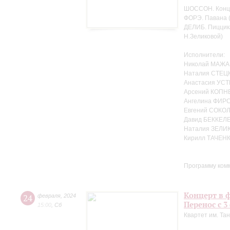
ШОССОН. Концер
ФОРЭ. Павана (
ДЕЛИБ. Пиццика
Н.Зеликовой)
Исполнители:
Николай МАЖА
Наталия СТЕЦК
Анастасия УСТ
Арсений КОПНЕ
Ангелина ФИРС
Евгений СОКОЛ
Давид БЕККЕЛЕ
Наталия ЗЕЛИ
Кирилл ТАЧЕНК
Программу ком
Концерт в ф
24
февраля
,
2024
Перенос с 3
15:00
,
Сб
Квартет им. Та