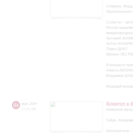
Сежурне, Форд,
Оригинальные 
Солисты – арти
России академ
международных
Артемий ЗНА
Антон НАЗАРК
Павел ДРАП
Михаил ЛЕСТО
В концерте при
Никита ЛЮТИКО
Владимир ШУБ
Ведущий конце
Концерт в ф
04
мая
,
2024
15:00
,
Сб
Камерная музыка
Гайдн, Хиндеми
Исполнители –