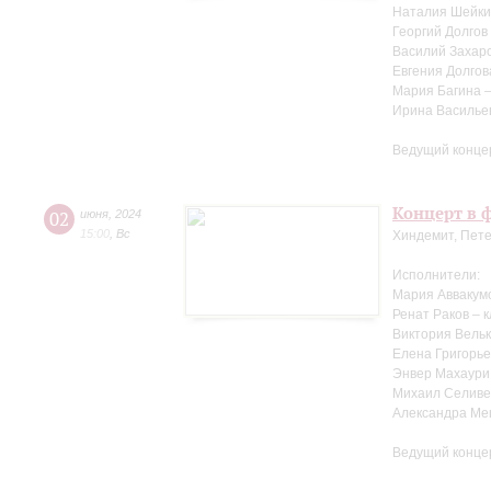
Наталия Шейки
Георгий Долгов
Василий Захаро
Евгения Долгов
Мария Багина 
Ирина Василье
Ведущий конце
Концерт в ф
02
июня
,
2024
15:00
,
Вс
Хиндемит, Пете
Исполнители:
Мария Аввакум
Ренат Раков – 
Виктория Вельк
Елена Григорье
Энвер Махаури
Михаил Селиве
Александра Ме
Ведущий конце