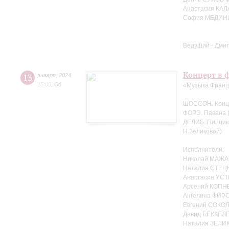
Анастасия КАЛ
София МЕДИНЦ
Ведущий - Дми
Концерт в ф
13
января
,
2024
15:00
,
Сб
«Музыка Фран
ШОССОН. Концер
ФОРЭ. Павана (
ДЕЛИБ. Пиццика
Н.Зеликовой)
Исполнители:
Николай МАЖА
Наталия СТЕЦК
Анастасия УСТ
Арсений КОПНЕ
Ангелина ФИРС
Евгений СОКОЛ
Давид БЕККЕЛЕ
Наталия ЗЕЛИ