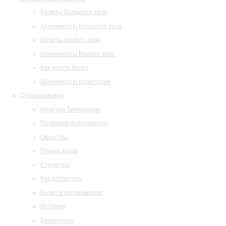
Билеты Большого зала
Абонементы Большого зала
Билеты Малого зала
Абонементы Малого зала
Как купить билет
Абонементы Музитория
О филармонии
Маэстро Темирканов
Правовая информация
Оркестры
Планы залов
Структура
Как добраться
Визит в филармонию
История
Библиотека