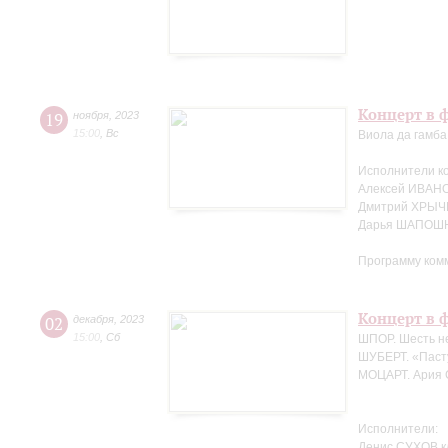
Концерт в ф
19
ноября
,
2023
15:00
,
Вс
Виола да гамба
Исполнители к
Алексей ИВАНО
Дмитрий ХРЫЧ
Дарья ШАПОШН
Программу ком
Концерт в ф
02
декабря
,
2023
15:00
,
Сб
ШПОР. Шесть не
ШУБЕРТ. «Пасту
МОЦАРТ. Ария С
Исполнители:
Денис СУХОВ к