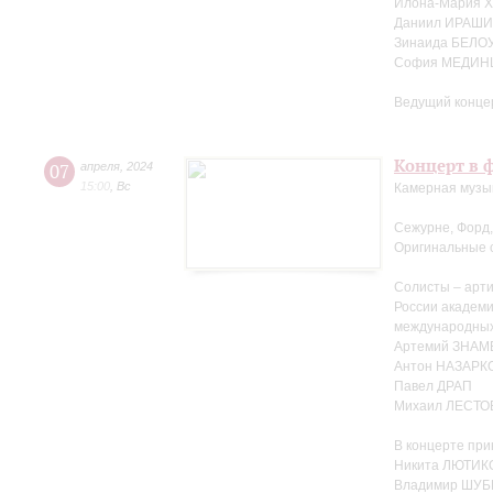
Илона-Мария Х
Даниил ИРАШИ
Зинаида БЕЛО
София МЕДИНЦ
Ведущий концер
Концерт в ф
07
апреля
,
2024
15:00
,
Вс
Камерная музы
Сежурне, Форд,
Оригинальные 
Солисты – арти
России академ
международных
Артемий ЗНА
Антон НАЗАРК
Павел ДРАП
Михаил ЛЕСТО
В концерте при
Никита ЛЮТИКО
Владимир ШУБ