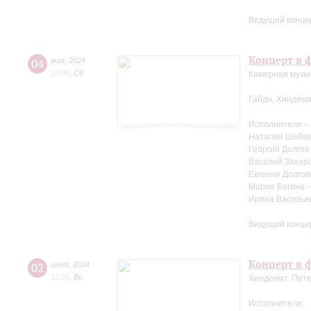
Ведущий конце
Концерт в ф
04
мая
,
2024
15:00
,
Сб
Камерная музыка
Гайдн, Хиндеми
Исполнители –
Наталия Шейки
Георгий Долгов
Василий Захаро
Евгения Долгов
Мария Багина 
Ирина Василье
Ведущий конце
Концерт в ф
02
июня
,
2024
15:00
,
Вс
Хиндемит, Пете
Исполнители: