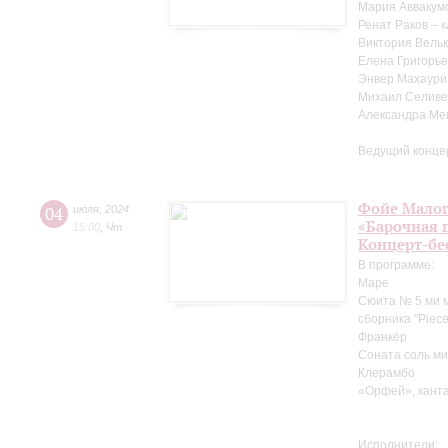
Мария Аввакум
Ренат Раков – 
Виктория Вельк
Елена Григорье
Энвер Махаури
Михаил Селиве
Александра Ме
Ведущий конце
Фойе Малог
04
июля
,
2024
«Барочная 
15:00
,
Чт
Концерт-бе
В программе:
Маре
Сюита № 5 ми м
сборника "Pieces
Франкёр
Соната соль ми
Клерамбо
«Орфей», канта
Исполнители: