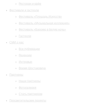
Ресторан и кафе
Фестивали и гастроли
Фестиваль «Площадь Искусств»
Фестиваль «Музыкальная коллекция»
Фестиваль «Барокко в белую ночь»
Гастроли
СМИ о нас
Все публикации
Рецензии
Интервью
Время Шостаковича
Партнеры
Наши партнеры
Фотогалерея
Стать партнером
Просветительские проекты