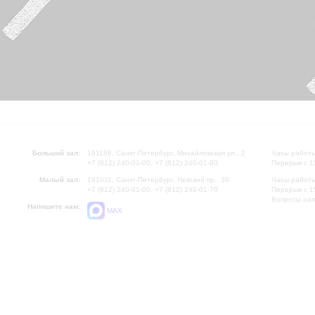
Большой зал:
191186, Санкт-Петербург, Михайловская ул., 2
Часы работы
+7 (812) 240-01-00, +7 (812) 240-01-80
Перерыв с 1
Малый зал:
191011, Санкт-Петербург, Невский пр., 30
Часы работы
+7 (812) 240-01-00, +7 (812) 240-01-70
Перерыв с 1
Вопросы на
Напишите нам:
MAX