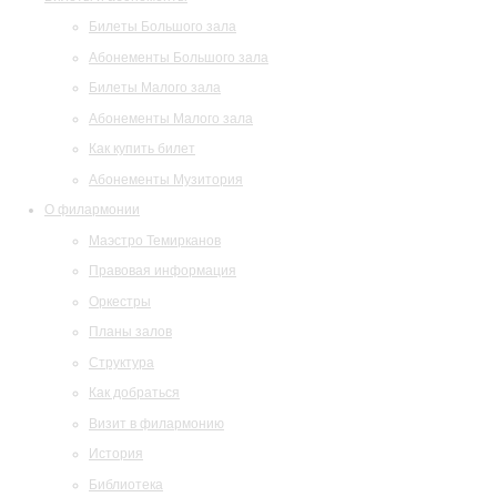
Билеты Большого зала
Абонементы Большого зала
Билеты Малого зала
Абонементы Малого зала
Как купить билет
Абонементы Музитория
О филармонии
Маэстро Темирканов
Правовая информация
Оркестры
Планы залов
Структура
Как добраться
Визит в филармонию
История
Библиотека