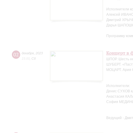
Исполнители к
Алексей ИВАНО
Дмитрий ХРЫЧ
Дарья ШАПОШН
Программу ком
Концерт в ф
02
декабря
,
2023
15:00
,
Сб
ШПОР. Шесть не
ШУБЕРТ. «Пасту
МОЦАРТ. Ария С
Исполнители:
Денис СУХОВ к
Анастасия КАЛ
София МЕДИНЦ
Ведущий - Дми