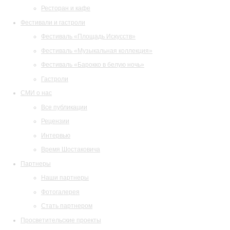
Ресторан и кафе
Фестивали и гастроли
Фестиваль «Площадь Искусств»
Фестиваль «Музыкальная коллекция»
Фестиваль «Барокко в белую ночь»
Гастроли
СМИ о нас
Все публикации
Рецензии
Интервью
Время Шостаковича
Партнеры
Наши партнеры
Фотогалерея
Стать партнером
Просветительские проекты