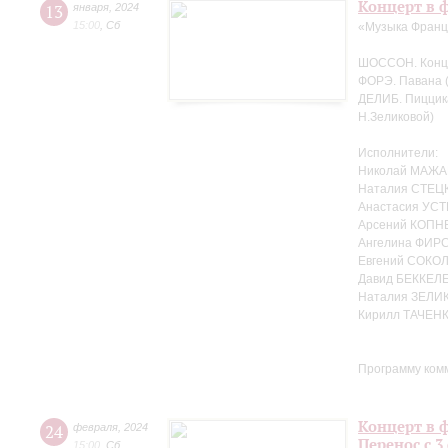
Концерт в ф
13
января
,
2024
15:00
,
Сб
«Музыка Фран
ШОССОН. Концер
ФОРЭ. Павана (
ДЕЛИБ. Пиццика
Н.Зеликовой)
Исполнители:
Николай МАЖА
Наталия СТЕЦК
Анастасия УСТ
Арсений КОПНЕ
Ангелина ФИРС
Евгений СОКОЛ
Давид БЕККЕЛЕ
Наталия ЗЕЛИ
Кирилл ТАЧЕНК
Программу ком
Концерт в ф
24
февраля
,
2024
Перенос с 3
15:00
,
Сб