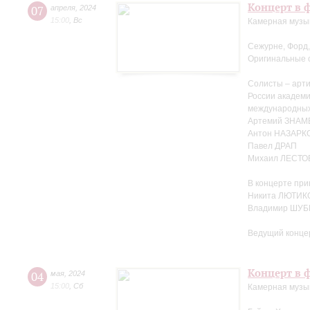
Концерт в ф
07
апреля
,
2024
15:00
,
Вс
Камерная музы
Сежурне, Форд,
Оригинальные 
Солисты – арти
России академ
международных
Артемий ЗНА
Антон НАЗАРК
Павел ДРАП
Михаил ЛЕСТО
В концерте при
Никита ЛЮТИКО
Владимир ШУБ
Ведущий конце
Концерт в ф
04
мая
,
2024
15:00
,
Сб
Камерная музыка