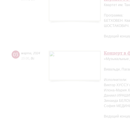
Квартет им. Та
Программа:
БЕТХОВЕН. Кв
ШОСТАКОВИЧ. 
Ведущий концер
Концерт в ф
03
марта
,
2024
15:00
,
Вс
«Музыкальные 
Вивальди, Пага
Исполнители:
Виктор ХУССУ 
Илона-Мария Х
Даниил ИРАШИ
Зинаида БЕЛО
София МЕДИНЦ
Ведущий концер