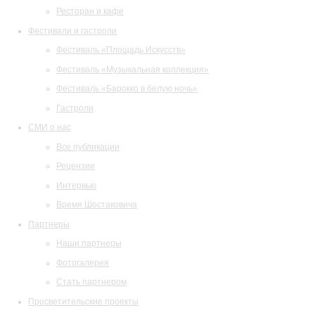
Ресторан и кафе
Фестивали и гастроли
Фестиваль «Площадь Искусств»
Фестиваль «Музыкальная коллекция»
Фестиваль «Барокко в белую ночь»
Гастроли
СМИ о нас
Все публикации
Рецензии
Интервью
Время Шостаковича
Партнеры
Наши партнеры
Фотогалерея
Стать партнером
Просветительские проекты