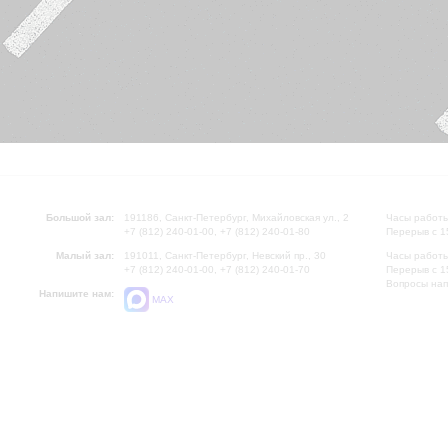
Большой зал:
191186, Санкт-Петербург, Михайловская ул., 2
Часы работы
+7 (812) 240-01-00, +7 (812) 240-01-80
Перерыв с 1
Малый зал:
191011, Санкт-Петербург, Невский пр., 30
Часы работы
+7 (812) 240-01-00, +7 (812) 240-01-70
Перерыв с 1
Вопросы на
Напишите нам:
MAX