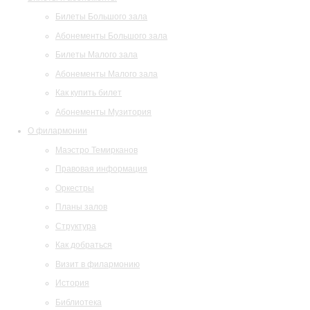
Билеты Большого зала
Абонементы Большого зала
Билеты Малого зала
Абонементы Малого зала
Как купить билет
Абонементы Музитория
О филармонии
Маэстро Темирканов
Правовая информация
Оркестры
Планы залов
Структура
Как добраться
Визит в филармонию
История
Библиотека