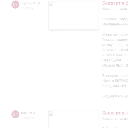
Концерт в ф
07
апреля
,
2024
15:00
,
Вс
Камерная музы
Сежурне, Форд,
Оригинальные 
Солисты – арти
России академ
международных
Артемий ЗНА
Антон НАЗАРК
Павел ДРАП
Михаил ЛЕСТО
В концерте при
Никита ЛЮТИКО
Владимир ШУБ
Ведущий конце
Концерт в ф
04
мая
,
2024
15:00
,
Сб
Камерная музыка