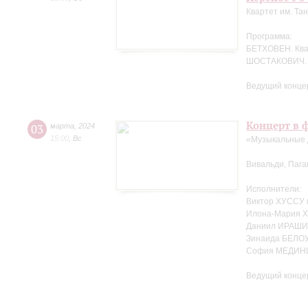
Квартет им. Та
Программа:
БЕТХОВЕН. Кв
ШОСТАКОВИЧ. 
Ведущий концер
Концерт в ф
03
марта
,
2024
15:00
,
Вс
«Музыкальные 
Вивальди, Пага
Исполнители:
Виктор ХУССУ 
Илона-Мария Х
Даниил ИРАШИ
Зинаида БЕЛО
София МЕДИНЦ
Ведущий концер