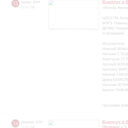
Концерт в ф
13
января
,
2024
15:00
,
Сб
«Музыка Фран
ШОССОН. Концер
ФОРЭ. Павана (
ДЕЛИБ. Пиццика
Н.Зеликовой)
Исполнители:
Николай МАЖА
Наталия СТЕЦК
Анастасия УСТ
Арсений КОПНЕ
Ангелина ФИРС
Евгений СОКОЛ
Давид БЕККЕЛЕ
Наталия ЗЕЛИ
Кирилл ТАЧЕНК
Программу ком
Концерт в ф
24
февраля
,
2024
Перенос с 3
15:00
,
Сб