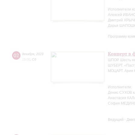
Исполнители к
Алексей ИВАНО
Дмитрий ХРЫЧ
Дарья ШАПОШН
Программу ком
Концерт в ф
02
декабря
,
2023
15:00
,
Сб
ШПОР. Шесть не
ШУБЕРТ. «Пасту
МОЦАРТ. Ария С
Исполнители:
Денис СУХОВ к
Анастасия КАЛ
София МЕДИНЦ
Ведущий - Дми