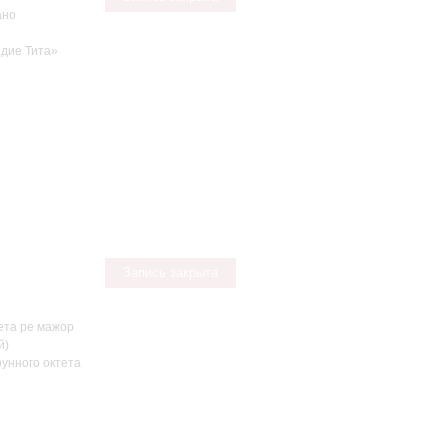
ано
рдие Тита»
Запись закрыта
ета ре мажор
й)
унного октета