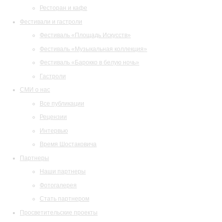
Ресторан и кафе
Фестивали и гастроли
Фестиваль «Площадь Искусств»
Фестиваль «Музыкальная коллекция»
Фестиваль «Барокко в белую ночь»
Гастроли
СМИ о нас
Все публикации
Рецензии
Интервью
Время Шостаковича
Партнеры
Наши партнеры
Фотогалерея
Стать партнером
Просветительские проекты