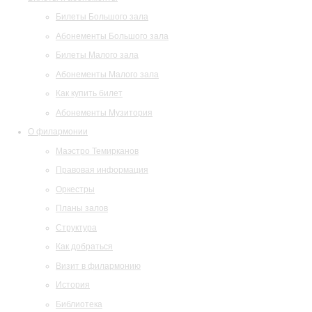
Билеты Большого зала
Абонементы Большого зала
Билеты Малого зала
Абонементы Малого зала
Как купить билет
Абонементы Музитория
О филармонии
Маэстро Темирканов
Правовая информация
Оркестры
Планы залов
Структура
Как добраться
Визит в филармонию
История
Библиотека