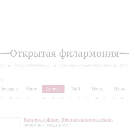
Открытая филармония
вки
Издания филармонии
Образовательные программы
Инкл
24
Февраль
Март
Апрель
Май
Июнь
Июль
9
10
11
12
13
14
15
16
17
18
19
20
21
22
23
Концерт в фойе | Шестой концерт сезона
БРИДЖ, КЛУГХАРДТ, БРАМС