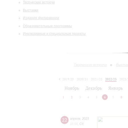
Творческие встречи
Выставки
Издания филармонии
Образовательные программы
Инклюзивные и специальные проекты
Творческие встречи
Выста
2019/20
2020/21
2021/22
2022/23
2023/
2024/25
Ноябрь
Декабрь
Январь
1
2
3
4
5
6
7
8
22
апреля
,
2023
15:00
,
Сб