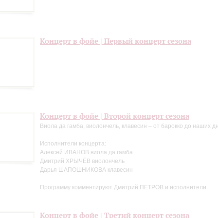
Концерт в фойе | Первый концерт сезона
Концерт в фойе | Второй концерт сезона
Виола да гамба, виолончель, клавесин – от барокко до наших д
Исполнители концерта:
Алексей ИВАНОВ виола да гамба
Дмитрий ХРЫЧЁВ виолончель
Дарья ШАПОШНИКОВА клавесин
Программу комментируют Дмитрий ПЕТРОВ и исполнители
Концерт в фойе | Третий концерт сезона