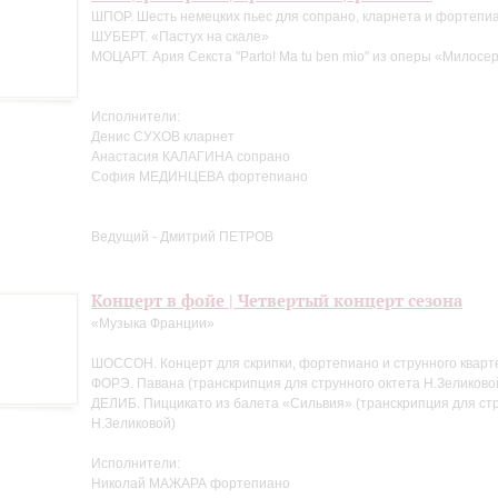
ШПОР. Шесть немецких пьес для сопрано, кларнета и фортепи
ШУБЕРТ. «Пастух на скале»
МОЦАРТ. Ария Секста "Parto! Ma tu ben mio" из оперы «Милосе
Исполнители:
Денис СУХОВ кларнет
Анастасия КАЛАГИНА сопрано
София МЕДИНЦЕВА фортепиано
Ведущий - Дмитрий ПЕТРОВ
Концерт в фойе | Четвертый концерт сезона
«Музыка Франции»
ШОССОН. Концерт для скрипки, фортепиано и струнного кварт
ФОРЭ. Павана (транскрипция для струнного октета Н.Зеликово
ДЕЛИБ. Пиццикато из балета «Сильвия» (транскрипция для стр
Н.Зеликовой)
Исполнители:
Николай МАЖАРА фортепиано