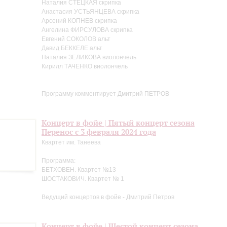
Наталия СТЕЦКАЯ скрипка
Анастасия УСТЬЯНЦЕВА скрипка
Арсений КОПНЕВ скрипка
Ангелина ФИРСУЛОВА скрипка
Евгений СОКОЛОВ альт
Давид БЕККЕЛЕ альт
Наталия ЗЕЛИКОВА виолончель
Кирилл ТАЧЕНКО виолончель
Программу комментирует Дмитрий ПЕТРОВ
Концерт в фойе | Пятый концерт сезона
Перенос с 3 февраля 2024 года
Квартет им. Танеева
Программа:
БЕТХОВЕН. Квартет №13
ШОСТАКОВИЧ. Квартет № 1
Ведущий концертов в фойе - Дмитрий Петров
Концерт в фойе | Шестой концерт сезона