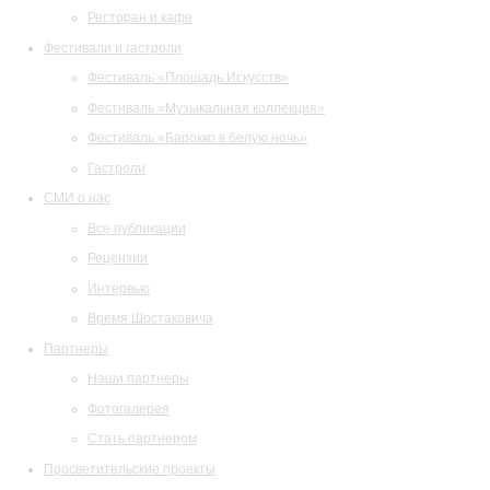
Ресторан и кафе
Фестивали и гастроли
Фестиваль «Площадь Искусств»
Фестиваль «Музыкальная коллекция»
Фестиваль «Барокко в белую ночь»
Гастроли
СМИ о нас
Все публикации
Рецензии
Интервью
Время Шостаковича
Партнеры
Наши партнеры
Фотогалерея
Стать партнером
Просветительские проекты