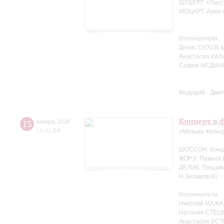
ШУБЕРТ. «Пасту
МОЦАРТ. Ария С
Исполнители:
Денис СУХОВ к
Анастасия КАЛ
София МЕДИНЦ
Ведущий - Дми
Концерт в ф
13
января
,
2024
15:00
,
Сб
«Музыка Фран
ШОССОН. Концер
ФОРЭ. Павана (
ДЕЛИБ. Пиццика
Н.Зеликовой)
Исполнители:
Николай МАЖА
Наталия СТЕЦК
Анастасия УСТ