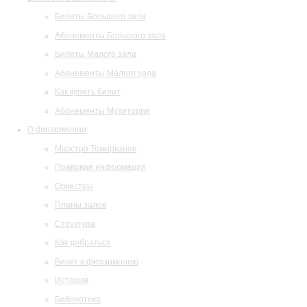
Билеты Большого зала
Абонементы Большого зала
Билеты Малого зала
Абонементы Малого зала
Как купить билет
Абонементы Музитория
О филармонии
Маэстро Темирканов
Правовая информация
Оркестры
Планы залов
Структура
Как добраться
Визит в филармонию
История
Библиотека