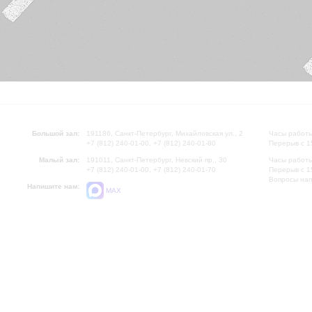
Большой зал:
191186, Санкт-Петербург, Михайловская ул., 2
Часы работы
+7 (812) 240-01-00, +7 (812) 240-01-80
Перерыв с 1
Малый зал:
191011, Санкт-Петербург, Невский пр., 30
Часы работы
+7 (812) 240-01-00, +7 (812) 240-01-70
Перерыв с 1
Вопросы на
Напишите нам:
MAX