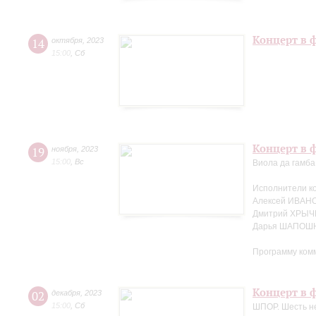
Концерт в 
14
октября
,
2023
15:00
,
Сб
Концерт в ф
19
ноября
,
2023
15:00
,
Вс
Виола да гамба
Исполнители к
Алексей ИВАНО
Дмитрий ХРЫЧ
Дарья ШАПОШН
Программу ком
Концерт в ф
02
декабря
,
2023
15:00
,
Сб
ШПОР. Шесть не