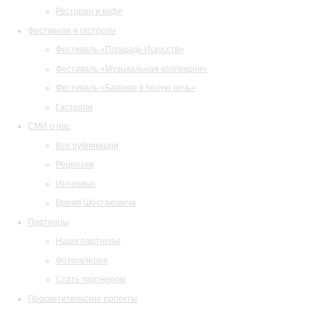
Ресторан и кафе
Фестивали и гастроли
Фестиваль «Площадь Искусств»
Фестиваль «Музыкальная коллекция»
Фестиваль «Барокко в белую ночь»
Гастроли
СМИ о нас
Все публикации
Рецензии
Интервью
Время Шостаковича
Партнеры
Наши партнеры
Фотогалерея
Стать партнером
Просветительские проекты