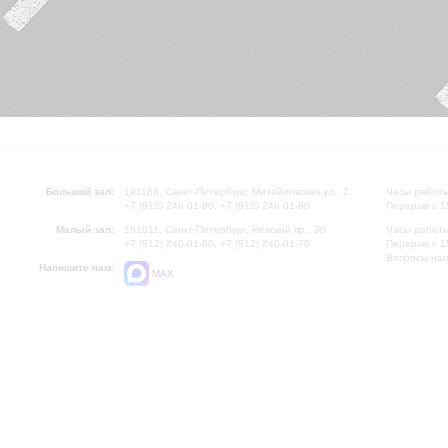
Большой зал:
191186, Санкт-Петербург, Михайловская ул., 2
Часы работы
+7 (812) 240-01-00, +7 (812) 240-01-80
Перерыв с 1
Малый зал:
191011, Санкт-Петербург, Невский пр., 30
Часы работы
+7 (812) 240-01-00, +7 (812) 240-01-70
Перерыв с 1
Вопросы на
Напишите нам:
MAX