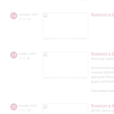
Концерт в 
14
октября
,
2023
15:00
,
Сб
Концерт в ф
19
ноября
,
2023
15:00
,
Вс
Виола да гамба
Исполнители к
Алексей ИВАНО
Дмитрий ХРЫЧ
Дарья ШАПОШН
Программу ком
Концерт в ф
02
декабря
,
2023
15:00
,
Сб
ШПОР. Шесть не