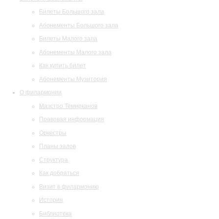
Билеты Большого зала
Абонементы Большого зала
Билеты Малого зала
Абонементы Малого зала
Как купить билет
Абонементы Музитория
О филармонии
Маэстро Темирканов
Правовая информация
Оркестры
Планы залов
Структура
Как добраться
Визит в филармонию
История
Библиотека