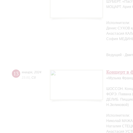
ШУБЕРТ. «Пасту
МОЦАРТ. Ария С
Исполнители:
Денис СУХОВ к
Анастасия КАЛ
София МЕДИНЦ
Ведущий - Дми
Концерт в ф
13
января
,
2024
15:00
,
Сб
«Музыка Фран
ШОССОН. Концер
ФОРЭ. Павана (
ДЕЛИБ. Пиццика
Н.Зеликовой)
Исполнители:
Николай МАЖА
Наталия СТЕЦК
Анастасия УСТ